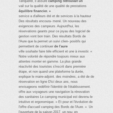
Tanquerel, il assure
camping retrouvait un
vail sur la qualité de une qualité de prestations
équilibre financier. »
service a d'ailleurs été et de services à la hauteur
Des résultats encoura- mené. Un nouveau des
exigences des campeurs. Aujourd'hui, les
réservations geants pour ce joyau des logiciel de
gestion vont bon train. Des résultats Bords de
l'Aure que la permet un suivi clien- positifs qui
permettent de continuer
de l'aure
ville souhaite faire tèle efficient et une à investir. «
Notre volonté de répondre toujours mieux aux
attentes monter en gamme. La plus grande
réactivité des touristes s'inscrit dans première
étape, et non quand une plateforme la durée,
explique le maire-adjoint. des moindres, a été de de
réservation en ligne D'ici deux ans, nous
envisageons redéfinir l'identité de l'établissement.
offre aux voyageurs une navigation la rénovation
des sanitaires Le camping municipal est devenu le
intuitive et ergonomique. « Et pour et l'évolution de
l'offre d'accueil camping des Bords de l'Aure. « Un
l'ouverture de la saison 2017, un nou- en