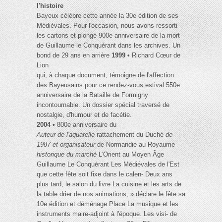
l'histoire
Bayeux célèbre cette année la 30e édition de ses
Médiévales. Pour l'occasion, nous avons ressorti
les cartons et plongé 900e anniversaire de la mort
de Guillaume le Conquérant dans les archives. Un
bond de 29 ans en arrière
1999 •
Richard Cœur de
Lion
qui, à chaque document, témoigne de l'affection
des Bayeusains pour ce rendez-vous estival 550e
anniversaire de la Bataille de Formigny
incontournable. Un dossier spécial traversé de
nostalgie, d'humour et de facétie.
2004 •
800e anniversaire du
Auteur de l'aquarelle
rattachement du Duché
de
1987 et organisateur
de Normandie au Royaume
historique du marché
L'Orient au Moyen Âge
Guillaume Le Conquérant Les Médiévales de l'Est
que cette fête soit fixe dans le calen- Deux ans
plus tard, le salon du livre La cuisine et les arts de
la table drier de nos animations, » déclare le fête sa
10e édition et déménage Place La musique et les
instruments maire-adjoint à l'époque. Les visi- de