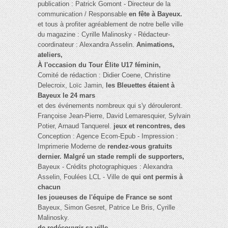
publication : Patrick Gomont - Directeur de la
communication / Responsable
en fête à Bayeux.
et tous à profiter agréablement de notre belle ville
du magazine : Cyrille Malinosky - Rédacteur-
coordinateur : Alexandra Asselin.
Animations,
ateliers,
À l'occasion du Tour Élite U17 féminin,
Comité de rédaction : Didier Coene, Christine
Delecroix, Loïc Jamin,
les Bleuettes étaient à
Bayeux le 24 mars
et des événements nombreux qui s'y dérouleront.
Françoise Jean-Pierre, David Lemaresquier, Sylvain
Potier, Arnaud Tanquerel.
jeux et rencontres, des
Conception : Agence Ecom-Epub - Impression :
Imprimerie Moderne de
rendez-vous gratuits
dernier. Malgré un stade rempli de supporters,
Bayeux - Crédits photographiques : Alexandra
Asselin, Foulées LCL - Ville de
qui ont permis à
chacun
les joueuses de l'équipe de France se sont
Bayeux, Simon Gesret, Patrice Le Bris, Cyrille
Malinosky.
de redécouvrir sa ville.