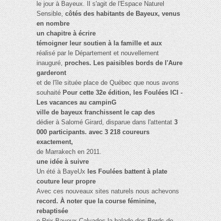
le jour à Bayeux. Il s'agit de l'Espace Naturel
Sensible,
côtés des habitants de Bayeux, venus
en nombre
un chapitre à écrire
témoigner leur soutien à la famille et aux
réalisé par le Département et nouvellement
inauguré,
proches. Les paisibles bords de l'Aure
garderont
et de l'île située place de Québec que nous avons
souhaité
Pour cette 32e édition, les Foulées lCl -
Les vacances au campinG
ville de bayeux franchissent le cap des
dédier à Salomé Girard, disparue dans l'attentat
3
000 participants. avec 3 218 coureurs
exactement,
de Marrakech en 2011.
une idée à suivre
Un été à BayeUx
les Foulées battent à plate
couture leur propre
Avec ces nouveaux sites naturels nous achevons
record. À noter que la course féminine,
rebaptisée
e Prix Bayeux-Calvados la balade des Bords de