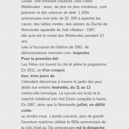
Gaulle. Une trentaine d'auteurs 25es Fêtes
Médiévales : teurs, de plus en plus nombreux, sont
présents et des séances de dédi- 1 100e
anniversaire sont près de 20 000 à arpenter les
caces, des tables rondes, des ateliers du Duché de
Normandie aquarelle de Joël villedieu - 1987.
elle aura été le visuel des Médiévales pendant 13
ans.
rues à l'occasion de l'édition de 1991. de
démonstrations viennent com-
inspirées
Pour la première édi-
Les Fêtes ont investi la cité et pléter le programme.
En 2011, un
d'un croquis
tion, trois jours de
s'étendent désormais à travers le jardin des jeux
dédié aux enfants
festivités, du 11 au 13
centre-ville historique. Le succès est éclot et le
marché médiéval n'en finit D'une conquête à l'autre,
En 1987, alors que la Normandie
juillet, un défilé
costu-
au rendez-vous. L'année suivante, plus de grandir.
l'aventure maritime célèbre le 900e anniversaire de
la (clin d'œil au 70e anniversaire
mé le dimanche