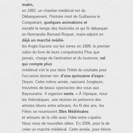
matin,
en 1992, un chantier médiéval est du
Débarquement, l'histoire mort de Guillaume le
Conquérant,
quelques animations et
installé le temps des festivités et qui fit débarquer
en Normandie Bernard Roquet, maire-adjoint en
déjà un marché médié-
les Anglo-Saxons sur les terres en 1999, le premier
salon du livre de leurs conquérants) Plus que
jamais, charge de l'animation et du tourisme,
val
qui compte plus
médiéval voit le jour dans l'hôtel du souhaite pour
l'occasion donner ren-
d'une quinzaine d'expo-
Doyen. Cette même année, naissent Jongleurs,
trouvères de beaux spectacles dez-vous aux
Bayeusains. Il organise
sants.
« À l'époque, nous
les thématiques. une réunion en présence des
artistes étions entre artisans, Au fil des ans, les
Fêtes se nourrissent
30es Médiévales
et artisans de la ville avec l'idée entre copains.
Nous nous de nouvelles idées. En 2006, pour la de
créer un marché médiéval.
Cette année, pour
étions