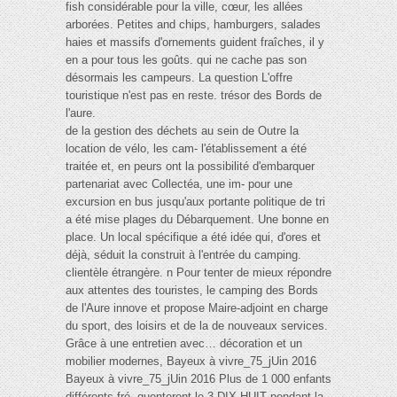
fish considérable pour la ville, cœur, les allées
arborées. Petites and chips, hamburgers, salades
haies et massifs d'ornements guident fraîches, il y
en a pour tous les goûts. qui ne cache pas son
désormais les campeurs. La question L'offre
touristique n'est pas en reste. trésor des Bords de
l'aure.
de la gestion des déchets au sein de Outre la
location de vélo, les cam- l'établissement a été
traitée et, en peurs ont la possibilité d'embarquer
partenariat avec Collectéa, une im- pour une
excursion en bus jusqu'aux portante politique de tri
a été mise plages du Débarquement. Une bonne en
place. Un local spécifique a été idée qui, d'ores et
déjà, séduit la construit à l'entrée du camping.
clientèle étrangère. n Pour tenter de mieux répondre
aux attentes des touristes, le camping des Bords
de l'Aure innove et propose Maire-adjoint en charge
du sport, des loisirs et de la de nouveaux services.
Grâce à une entretien avec… décoration et un
mobilier modernes, Bayeux à vivre_75_jUin 2016
Bayeux à vivre_75_jUin 2016 Plus de 1 000 enfants
différents fré- quenteront le 3 DIX-HUIT pendant la