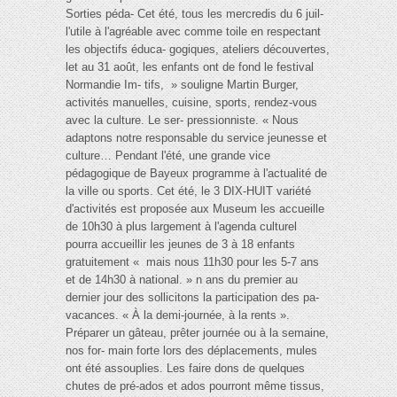
Sorties péda- Cet été, tous les mercredis du 6 juil-
l'utile à l'agréable avec comme toile en respectant
les objectifs éduca- gogiques, ateliers découvertes,
let au 31 août, les enfants ont de fond le festival
Normandie Im- tifs, » souligne Martin Burger,
activités manuelles, cuisine, sports, rendez-vous
avec la culture. Le ser- pressionniste. « Nous
adaptons notre responsable du service jeunesse et
culture… Pendant l'été, une grande vice
pédagogique de Bayeux programme à l'actualité de
la ville ou sports. Cet été, le 3 DIX-HUIT variété
d'activités est proposée aux Museum les accueille
de 10h30 à plus largement à l'agenda culturel
pourra accueillir les jeunes de 3 à 18 enfants
gratuitement « mais nous 11h30 pour les 5-7 ans
et de 14h30 à national. » n ans du premier au
dernier jour des sollicitons la participation des pa-
vacances. « À la demi-journée, à la rents ».
Préparer un gâteau, prêter journée ou à la semaine,
nos for- main forte lors des déplacements, mules
ont été assouplies. Les faire dons de quelques
chutes de pré-ados et ados pourront même tissus,