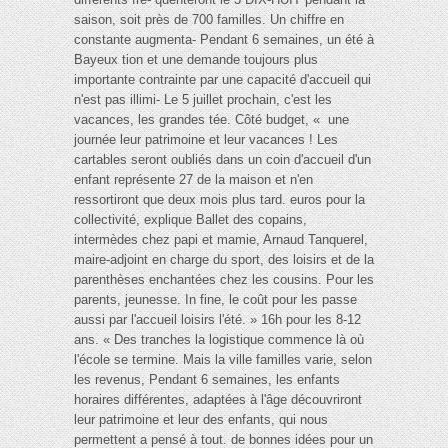
saison, soit près de 700 familles. Un chiffre en
constante augmenta- Pendant 6 semaines, un été à
Bayeux tion et une demande toujours plus
importante contrainte par une capacité d'accueil qui
n'est pas illimi- Le 5 juillet prochain, c'est les
vacances, les grandes tée. Côté budget, « une
journée leur patrimoine et leur vacances ! Les
cartables seront oubliés dans un coin d'accueil d'un
enfant représente 27 de la maison et n'en
ressortiront que deux mois plus tard. euros pour la
collectivité, explique Ballet des copains,
intermèdes chez papi et mamie, Arnaud Tanquerel,
maire-adjoint en charge du sport, des loisirs et de la
parenthèses enchantées chez les cousins. Pour les
parents, jeunesse. In fine, le coût pour les passe
aussi par l'accueil loisirs l'été. » 16h pour les 8-12
ans. « Des tranches la logistique commence là où
l'école se termine. Mais la ville familles varie, selon
les revenus, Pendant 6 semaines, les enfants
horaires différentes, adaptées à l'âge découvriront
leur patrimoine et leur des enfants, qui nous
permettent a pensé à tout. de bonnes idées pour un