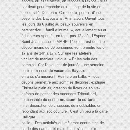
appren- du XIXe siècle, en réponse à l'exposi- pliés
par deux pour répondre aux tissage de la vie en
collectivité. De tion « Caillebotte, portrait d'une
besoins des Bayeusains. Animateurs Ouvert tous
les jours du 6 juillet au beaux souvenirs en
perspective… famil e intime », actuellement au et
éducateurs sportifs, en tout, pas 12 août, l'Espace
Saint-Jean accueille MAHB. L'objectif est de faire
décou- moins de 30 personnes vont prendre les 6-
17 ans de 14h à 17h. Sur une
les ateliers
vrir l'art de manière ludique. » Et les soin des
bambins. Car l'enjeu est de journée, une semaine
ou plus, « nous
de vacances Bayeux
enfants s'amuseront. Peinture en taille, « nous
devons permettre aux sommes flexibles, explique
Christelle plein air, création de livres de souve-
enfants de passer des vacances Tribouillard,
responsable du centre
museum, la culture
nirs, décoration de chapeaux de inoubliables en
répondant aux socioculturel. C'est un peu à la carte
ludique
paille… Des activités qui mêleront contraintes de
garde des parents et mais il faut s'inscrire. »