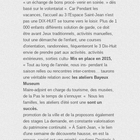
« un échange de bons procé- venir en soirée. » dés
basé sur le volontariat ». Car Pendant les
vacances, l'accueil au 3 l'Espace Saint-Jean n'est
pas une DIX-HUIT se tourne vers le loisir. Plus de 1
000 enfants différents solution de garde, ce doit
être avant Jeux traditionnels, activités manuelles,
tout une démarche de l'enfant, une courses
d'orientation, randonnées, féquenteront le 3 Dix-Huit
envie de prendre part aux activités. activités
extérieures, sorties cultu-
Mis en place en 2015,
« Tout au long de l'année, nous ins- pendant la
saison relles ou rencontres inter-centres… taurons
une véritable relation avec
les ateliers Bayeux
Museum
Maire-adjoint en charge du tourisme, des musées,
de la Pas le temps de s'ennuyer. « Nous les
familles, les ateliers d'été sont une
sont un
succès.
promotion de la ville et de la proposons également
des stages La demande, en constante valorisation
du patrimoine continuité. » À Saint-Jean, « le lien
d'une semaine de découverte hausse, en est la
preuve. social est une priorité, souligne Destinés à