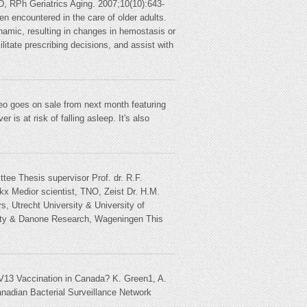
 RPh Geriatrics Aging. 2007;10(10):643-
n encountered in the care of older adults.
namic, resulting in changes in hemostasis or
litate prescribing decisions, and assist with
eo goes on sale from next month featuring
 is at risk of falling asleep. It's also
tee Thesis supervisor Prof. dr. R.F.
x Medior scientist, TNO, Zeist Dr. H.M.
s, Utrecht University & University of
ersity & Danone Research, Wageningen This
CV13 Vaccination in Canada? K. Green1, A.
nadian Bacterial Surveillance Network