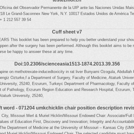
na del Observador Permanente de la UIP ante las Naciones Unidas Mais
1218 Le Grand-Saconnex New York, N.Y. 10017 Estados Unidos de América Telé
 + 1 212 557 39 54
Cuff sheet v7
RS This booklet has been prepared to help you better understand your shou
 happen after the surgery has been performed. Although this booklet aims to be 
urse be happy to answer these at any time.
Doi:10.2306/scienceasia1513-1874.2013.39.356
ne on methotrexate-inducedtoxicity in rat liver Bunyami Ozogula, Abdullah
Cengiz Ozturke,f a Department of Surgery, Faculty of Medicine, Ataturk Unive
rk University, 25240, Erzurum, Turkeyc Department of Pharmacology, Faculty 
nt of Pathology, Erzurum Region Education and Research Hospital, Erzurum,
Ataturk University, 25240,
t word - 071204 umkchicklin chair position description rev
 City, Missouri Merl & Muriel Hicklin/Missouri Endowed Chair: Associate/Ful
 values of Education First, Discovery and Innovation; Integrity and Accountabil
e Department of Medicine at the University of Missouri – Kansas City (UMK
l and Muriel Hicklin/Missouri Endowed Chair. The selected candidate must have