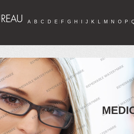
A
|
B
|
C
|
D
|
E
|
F
|
G
|
H
|
I
|
J
|
K
|
L
|
M
|
N
|
O
|
P
|
MEDI