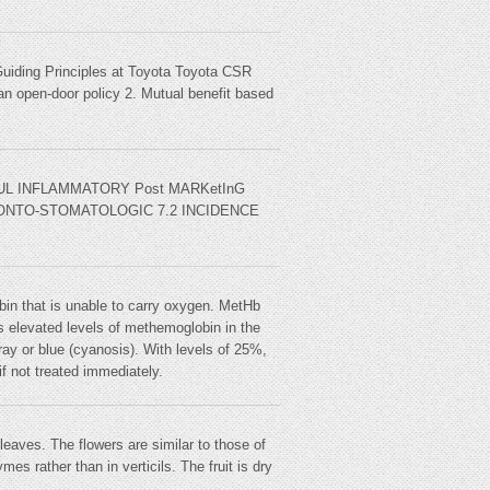
uiding Principles at Toyota Toyota CSR
an open-door policy 2. Mutual benefit based
AINFUL INFLAMMATORY Post MARKetInG
DONTO-STOMATOLOGIC 7.2 INCIDENCE
n that is unable to carry oxygen. MetHb
s elevated levels of methemoglobin in the
ray or blue (cyanosis). With levels of 25%,
 not treated immediately.
aves. The flowers are similar to those of
es rather than in verticils. The fruit is dry