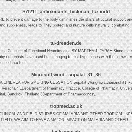
Si1211_antioxidants_hickman_fcx.indd
 prevent damage to the body diminishes the skin's structural support
ce and suppleness, leads to They protect and nurture cells naturally, combating 
tu-dresden.de
iquing Critiques of Functional Neuroimaging BY MARTHA J. FARAH Since the m
 baby out entists have used brain imaging to test hypotheses with the bathwat
rouped into four
Microsoft word - supakit_31_36
NIA CINEREA FOR SMOKING CESSATION Supakit Wongwiwatthananukit1,∗, P
rachai4 1Department of Pharmacy Practice, College of Pharmacy, University
ital, Bangkok, Thailand 3Department of Pharmacognosy,
tropmed.ac.uk
LINICAL AND FIELD STUDIES OF MALARIA AND OTHER TROPICAL IN
 FIELD, WE AIM TO HAVE A MAJOR IMPACT ON MALARIA AND OTHER
testezmoi.ch