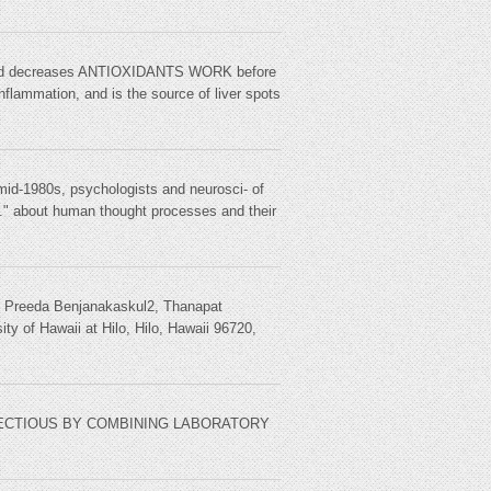
 and decreases ANTIOXIDANTS WORK before
inflammation, and is the source of liver spots
id-1980s, psychologists and neurosci- of
er." about human thought processes and their
reeda Benjanakaskul2, Thanapat
 of Hawaii at Hilo, Hilo, Hawaii 96720,
FECTIOUS BY COMBINING LABORATORY