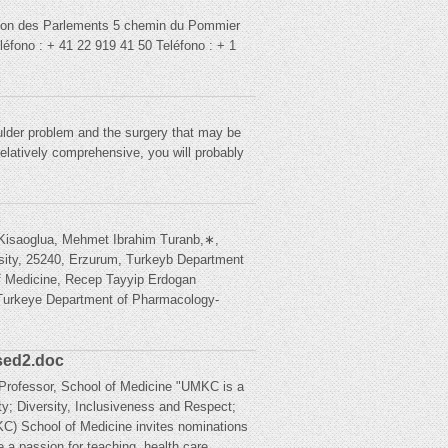
on des Parlements 5 chemin du Pommier
fono : + 41 22 919 41 50 Teléfono : + 1
lder problem and the surgery that may be
relatively comprehensive, you will probably
 Kisaoglua, Mehmet Ibrahim Turanb,∗,
rsity, 25240, Erzurum, Turkeyb Department
of Medicine, Recep Tayyip Erdogan
 Turkeye Department of Pharmacology-
ised2.doc
l Professor, School of Medicine "UMKC is a
ity; Diversity, Inclusiveness and Respect;
C) School of Medicine invites nominations
 a passion for teaching, health care