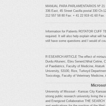
MANUAL PARA PARLAMENTARIOS Nº 21 Ofici
336 East, 45 Street Casilla postal 330 Ch-
212 557 58 80 Fax: + 41 22 919 41 60 Fax:
Information for Patients ROTATOR CUFF TEA
required. It will also help explain what will
still have some questions and I would of co
R ESEARCH ARTICLE The effect of mirtazapi
Durdu Altunerc, Ebru Senerd,Nihal Cetine, 
of Paediatrics, Faculty of Medicine, Atatu
University, 53100, Rize, Turkeyd Departme
Toxicology, Faculty of Veterinary Medicine, 
Microsof
University of Missouri - Kansas City Kansas
strong public research university living the
and Energized Collaborative THE SEARCH Th
and applications for the position of the Mer