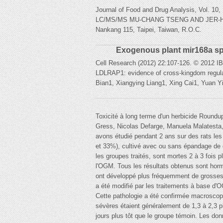
Journal of Food and Drug Analysis, Vol. 10,
LC/MS/MS MU-CHANG TSENG AND JER-HUEI LI
Nankang 115, Taipei, Taiwan, R.O.C.
Exogenous plant mir168a spe
Cell Research (2012) 22:107-126. © 2012 I
LDLRAP1: evidence of cross-kingdom regulati
Bian1, Xiangying Liang1, Xing Cai1, Yuan 
Toxicité à long terme d'un herbicide Roundu
Gress, Nicolas Defarge, Manuela Malatesta,
avons étudié pendant 2 ans sur des rats les 
et 33%), cultivé avec ou sans épandage de ce
les groupes traités, sont mortes 2 à 3 fois
l'OGM. Tous les résultats obtenus sont hor
ont développé plus fréquemment de grosses 
a été modifié par les traitements à base d'O
Cette pathologie a été confirmée macroscop
sévères étaient généralement de 1,3 à 2,3 p
jours plus tôt que le groupe témoin. Les don