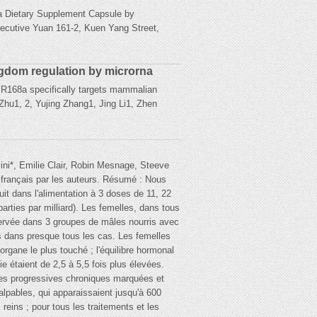
n a Dietary Supplement Capsule by
utive Yuan 161-2, Kuen Yang Street,
ngdom regulation by microrna
IR168a specifically targets mammalian
Zhu1, 2, Yujing Zhang1, Jing Li1, Zhen
lini*, Emilie Clair, Robin Mesnage, Steeve
français par les auteurs. Résumé : Nous
uit dans l'alimentation à 3 doses de 11, 22
arties par milliard). Les femelles, dans tous
bservée dans 3 groupes de mâles nourris avec
s dans presque tous les cas. Les femelles
gane le plus touché ; l'équilibre hormonal
 étaient de 2,5 à 5,5 fois plus élevées.
les progressives chroniques marquées et
lpables, qui apparaissaient jusqu'à 600
eins ; pour tous les traitements et les