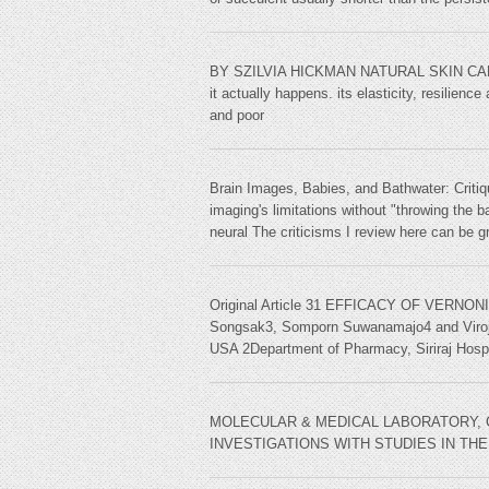
BY SZILVIA HICKMAN NATURAL SKIN CARE to
it actually happens. its elasticity, resilien
and poor
Brain Images, Babies, and Bathwater: Crit
imaging's limitations without "throwing the
neural The criticisms I review here can be g
Original Article 31 EFFICACY OF VERNO
Songsak3, Somporn Suwanamajo4 and Viroj Ve
USA 2Department of Pharmacy, Siriraj Hosp
MOLECULAR & MEDICAL LABORATORY, C
INVESTIGATIONS WITH STUDIES IN THE