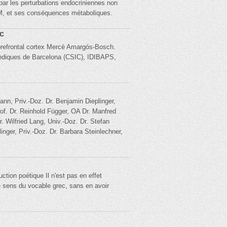
par les perturbations endocriniennes non
OGM, et ses conséquences métaboliques.
oc
prefrontal cortex Mercè Amargós-Bosch.
mèdiques de Barcelona (CSIC), IDIBAPS,
nn, Priv.-Doz. Dr. Benjamin Dieplinger,
rof. Dr. Reinhold Függer, OA Dr. Manfred
r. Wilfried Lang, Univ.-Doz. Dr. Stefan
linger, Priv.-Doz. Dr. Barbara Steinlechner,
ction poétique Il n'est pas en effet
le sens du vocable grec, sans en avoir