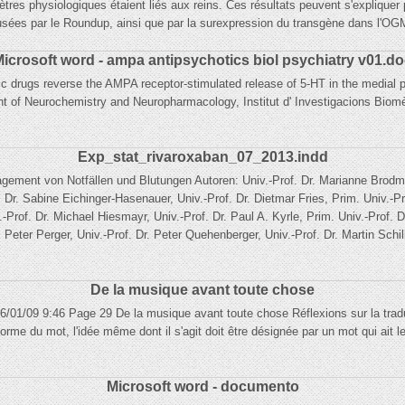
res physiologiques étaient liés aux reins. Ces résultats peuvent s'expliquer 
causées par le Roundup, ainsi que par la surexpression du transgène dans l'
icrosoft word - ampa antipsychotics biol psychiatry v01.d
c drugs reverse the AMPA receptor-stimulated release of 5-HT in the medial 
nt of Neurochemistry and Neuropharmacology, Institut d' Investigacions Bio
Exp_stat_rivaroxaban_07_2013.indd
agement von Notfällen und Blutungen Autoren: Univ.-Prof. Dr. Marianne Brodma
 Dr. Sabine Eichinger-Hasenauer, Univ.-Prof. Dr. Dietmar Fries, Prim. Univ.-P
-Prof. Dr. Michael Hiesmayr, Univ.-Prof. Dr. Paul A. Kyrle, Prim. Univ.-Prof. D
. Peter Perger, Univ.-Prof. Dr. Peter Quehenberger, Univ.-Prof. Dr. Martin Schil
De la musique avant toute chose
 26/01/09 9:46 Page 29 De la musique avant toute chose Réflexions sur la tradu
forme du mot, l'idée même dont il s'agit doit être désignée par un mot qui ait 
Microsoft word - documento