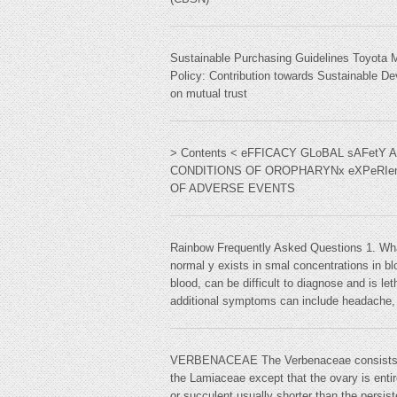
Sustainable Purchasing Guidelines Toyota 
Policy: Contribution towards Sustainable De
on mutual trust
> Contents < eFFICACY GLoBAL sAFetY A
CONDITIONS OF OROPHARYNx eXPeRIenC
OF ADVERSE EVENTS
Rainbow Frequently Asked Questions 1. Wha
normal y exists in smal concentrations in b
blood, can be difficult to diagnose and is le
additional symptoms can include headache, 
VERBENACEAE The Verbenaceae consists of he
the Lamiaceae except that the ovary is entire
or succulent usually shorter than the persist