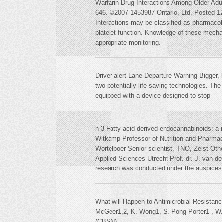
Warfarin-Drug Interactions Among Older A
646. ©2007 1453987 Ontario, Ltd. Posted 12/2
Interactions may be classified as pharmacok
platelet function. Knowledge of these mechani
appropriate monitoring.
Driver alert Lane Departure Warning Bigger
two potentially life-saving technologies. The 
equipped with a device designed to stop
n-3 Fatty acid derived endocannabinoids: a 
Witkamp Professor of Nutrition and Pharmac
Wortelboer Senior scientist, TNO, Zeist Othe
Applied Sciences Utrecht Prof. dr. J. van d
research was conducted under the auspice
What will Happen to Antimicrobial Resistan
McGeer1,2, K. Wong1, S. Pong-Porter1 , W. 
(CBSN)