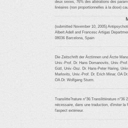
deux sexes, 76% des altérations des paramèt
linéaires (non proportionnelles à la dose) 
M
(submitted November 10, 2005) Antipsychoti
Albert Adell and Francesc Artigas Departme
08036 Barcelona, Spain
Die Zeitschrift der Ärztinnen und Ärzte Man
Univ.-Prof. Dr. Hans Domanovits, Univ.-Prof.
Gütl, Univ.-Doz. Dr. Hans-Peter Haring, Univ.
Marlovits, Univ.-Prof. Dr. Erich Minar, OA Dr
OA Dr. Wolfgang Sturm.
Translitte?rature n°36:Translittérature n°36
nécessaire, dans une traduction, d'imiter la 
l'aspect extérieur.