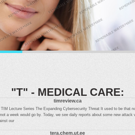
"T" - MEDICAL CARE:
timreview.ca
IM Lecture Series The Expanding Cybersecurity Threat It used to be that n
 not a week would go by. Today, we see daily reports about some new attack
inst our
tera.chem.ut.ee