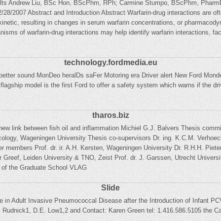
dults Andrew Liu, BSc Hon, BScPhm, RPh; Carmine Stumpo, BScPhm, PharmD,
8/2007 Abstract and Introduction Abstract Warfarin-drug interactions are ofte
inetic, resulting in changes in serum warfarin concentrations, or pharmacody
sms of warfarin-drug interactions may help identify warfarin interactions, faci
technology.fordmedia.eu
, better sound MonDeo heralDs saFer Motoring era Driver alert New Ford Mond
flagship model is the first Ford to offer a safety system which warns if the driver
tharos.biz
new link between fish oil and inflammation Michiel G.J. Balvers Thesis commit
ology, Wageningen University Thesis co-supervisors Dr. ing. K.C.M. Verhoeck
r members Prof. dr. ir. A.H. Kersten, Wageningen University Dr. R.H.H. Pieter
er Greef, Leiden University & TNO, Zeist Prof. dr. J. Garssen, Utrecht Univ
s of the Graduate School VLAG
Slide
ce in Adult Invasive Pneumococcal Disease after the Introduction of Infant P
Rudnick1, D.E. Low1,2 and Contact: Karen Green tel: 1.416.586.5105 the Ca