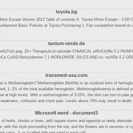
toyota.bg
Motor Europe Version 2013 Table of contents A. Toyota Motor Europe – CSR G
velopment Basic Policies at Toyota Purchasing 1. Fair competition based on 
tantum-verde.de
nALYsIs pag. 20 • Therapeutical rationale CHeMICAL stRUCtURe 5.1 P
e CsAID Benzydamine 7.1 WORLDWIDE SALES AND vs. nsAIDs 5.2 O
transmed-usa.com
t is Methemoglobin? Methemoglobin (MetHb) is an oxidized form of hemoglobi
lood, 1- 2% of the total available hemoglobin. Methemoglobinemia is defined a
thal at high levels. With a methemoglobin of 3-15%, the skin can turn to pale g
weakness, confusion and chest pain. Levels above 70% may result in death if
Microsoft word - document3
rbs, shrubs or trees, with square stems and opposite or rarely alternate le
, with the style proceeding from the top, and the flowers are in racemes or cym
ent calyx, 2- or 4-celled with one seed in each cell.