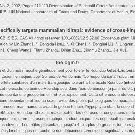
 No. 2, 2002, Pages 112-119 Determination of Sildenafil Citrate Adulterated i
N National Laboratories of Foods and Drugs, Department of Health, Exec
cifically targets mammalian ldlrap1: evidence of cross-ki
BCB, SIBS, CAS All rights reserved 1001-0602/12 $ 32.00 Exogenous plant M
on by Lin Zhang1, *, Dongxia Hou1, *, Xi Chen1, *, Donghai Li1, *, Lingyun 
Yin1, Cheng Wang1, Tianfu Zhang1, Dihan Zhu1, Dianmu Zhang1, Jie Xu1,
tpe-ogm.fr
p et d'un maïs modifié génétiquement pour tolérer le Roundup Gilles-Eric Séra
 Didier Hennequin, Joël Spiroux de Vendômois *Correspondance à Traduit en 
effets sanitaires d'un maïs transgénique tolérant à l'herbicide Roundup (introd
t herbicide, ou bien de Roundup seul dans l'eau de boisson (à partir de 0,1 p
 plus que dans le groupe-témoin, et plus rapidement. Cette différence a été o
mono-dépendants et liés au sexe,, avec des profils pathologiques comparable
tumeurs mammaires et avant le groupe témoin, l'hypophyse étant le second or
GM et de Roundup. Chez les mâles traités, les nécroses et congestions du foie
iquement, et en microscopie optique et électronique. Les néphropathies réna
lus élevées. Les mâles présentaient jusqu'à 4 fois plus de grosses tumeurs pa
nées biochimiques ont confirmé des déficiences chroniques significatives des r