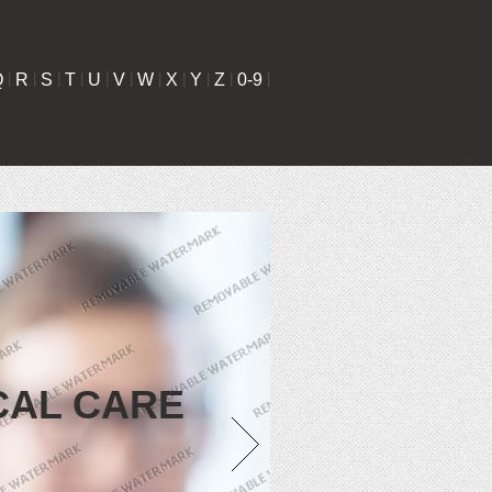
Q
|
R
|
S
|
T
|
U
|
V
|
W
|
X
|
Y
|
Z
|
0-9
|
CAL CARE