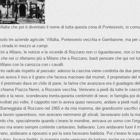
illalta che poi è diventato il nome di tutta questa zona di Pontesesto, io co
solo tre aziende agricole: Villalta, Pontesesto vecchia e Gambarone, ma per a
na strada in mezzo ai campi.
ini a Milano, le notizie e le vicende di Rozzano non ci riguardavano, non ci
nto che noi ci riferiamo più a Milano che a Rozzano, basti pensare che qui noi t
ilano con la carrozza con i cavalli.
nto radicale rispetto al passato: adesso la cascina viene condotta da due per
e poi aveva il riso e il grano che faceva macinare dal murnet, il proprietario de
 il prestinaio dava un chilo di pane, la farina che avanzava era il guadagno del
 chiama Piazza Nenni, a Rozzano vecchia. Venivano a piedi da tutte le cascine
gelo e la neve, scendevano trenta-quranta centimetri di neve; in famiglia poi 
o rivoltati più volte, il cappotto non lo aveva quasi nessuno, andare a piedi nudi 
a Barneggiata di Rozzano nel 1865 e da mia mamma, dei grandissimi sacrifici
una lavoro spaventoso, non avevano nemmeno gli stivali, lavoravano solo la mat
ricordo che, specialmente quando c'erano le mondine, arrivava un uomo con l'o
icoso ma erano sempre contente cantavano, ballavano. Loro andavano fuori il m
ano, andavano a riposarsi e poi la sera facevano baldoria. Poi c'erano le squadr
o duro, faceva freddo, la maggior parte venivano da lontano anche se c'era qu