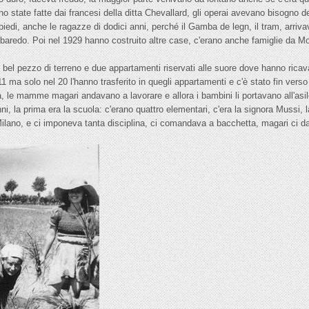
 state fatte dai francesi della ditta Chevallard, gli operai avevano bisogno del
iedi, anche le ragazze di dodici anni, perché il Gamba de legn, il tram, arriva
redo. Poi nel 1929 hanno costruito altre case, c'erano anche famiglie da Mo
 bel pezzo di terreno e due appartamenti riservati alle suore dove hanno ricava
1 ma solo nel 20 l'hanno trasferito in quegli appartamenti e c'è stato fin verso
ta, le mamme magari andavano a lavorare e allora i bambini li portavano all'as
 la prima era la scuola: c'erano quattro elementari, c'era la signora Mussi, la 
 Milano, e ci imponeva tanta disciplina, ci comandava a bacchetta, magari ci 