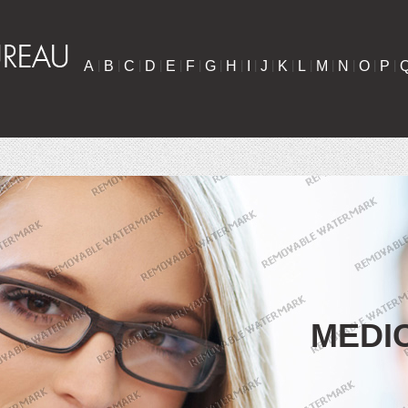
A
|
B
|
C
|
D
|
E
|
F
|
G
|
H
|
I
|
J
|
K
|
L
|
M
|
N
|
O
|
P
|
MEDI