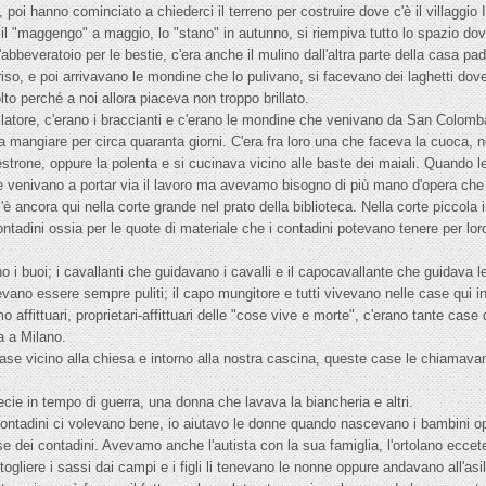
 poi hanno cominciato a chiederci il terreno per costruire dove c'è il villaggio I
o: il "maggengo" a maggio, lo "stano" in autunno, si riempiva tutto lo spazio dov
l'abbeveratoio per le bestie, c'era anche il mulino dall'altra parte della casa pa
 riso, e poi arrivavano le mondine che lo pulivano, si facevano dei laghetti dove 
molto perché a noi allora piaceva non troppo brillato.
sellatore, c'erano i braccianti e c'erano le mondine che venivano da San Colom
a mangiare per circa quaranta giorni. C'era fra loro una che faceva la cuoca, n
strone, oppure la polenta e si cucinava vicino alle baste dei maiali. Quando 
he venivano a portar via il lavoro ma avevamo bisogno di più mano d'opera c
 c'è ancora qui nella corte grande nel prato della biblioteca. Nella corte piccol
ontadini ossia per le quote di materiale che i contadini potevano tenere per loro
 i buoi; i cavallanti che guidavano i cavalli e il capocavallante che guidava l
evano essere sempre puliti; il capo mungitore e tutti vivevano nelle case qui 
mo affittuari, proprietari-affittuari delle "cose vive e morte", c'erano tante case 
a a Milano.
case vicino alla chiesa e intorno alla nostra cascina, queste case le chiamava
cie in tempo di guerra, una donna che lavava la biancheria e altri.
i contadini ci volevano bene, io aiutavo le donne quando nascevano i bambini 
ase dei contadini. Avevamo anche l'autista con la sua famiglia, l'ortolano ec
gliere i sassi dai campi e i figli li tenevano le nonne oppure andavano all'asil