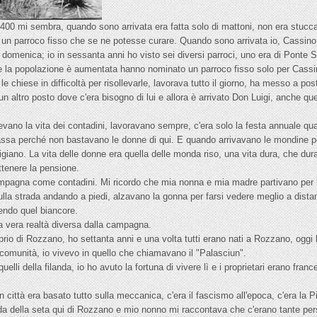
1400 mi sembra, quando sono arrivata era fatta solo di mattoni, non era stucc
a un parroco fisso che se ne potesse curare. Quando sono arrivata io, Cassi
 domenica; io in sessanta anni ho visto sei diversi parroci, uno era di Ponte
e la popolazione è aumentata hanno nominato un parroco fisso solo per Cassino
 chiese in difficoltà per risollevarle, lavorava tutto il giorno, ha messo a pos
n altro posto dove c'era bisogno di lui e allora è arrivato Don Luigi, anche qu
evano la vita dei contadini, lavoravano sempre, c'era solo la festa annuale 
ssa perché non bastavano le donne di qui. E quando arrivavano le mondine pe
digiano. La vita delle donne era quella delle monda riso, una vita dura, che d
ottenere la pensione.
campagna come contadini. Mi ricordo che mia nonna e mia madre partivano per
sulla strada andando a piedi, alzavano la gonna per farsi vedere meglio a distan
uendo quel biancore.
nica vera realtà diversa dalla campagna.
o di Rozzano, ho settanta anni e una volta tutti erano nati a Rozzano, oggi l
comunità, io vivevo in quello che chiamavano il "Palasciun".
uelli della filanda, io ho avuto la fortuna di vivere lì e i proprietari erano fra
n città era basato tutto sulla meccanica, c'era il fascismo all'epoca, c'era la 
nda della seta qui di Rozzano e mio nonno mi raccontava che c'erano tante pe