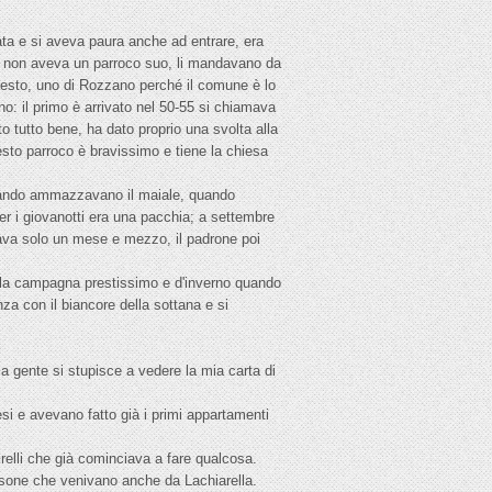
ata e si aveva paura anche ad entrare, era
no non aveva un parroco suo, li mandavano da
 Sesto, uno di Rozzano perché il comune è lo
: il primo è arrivato nel 50-55 si chiamava
to tutto bene, ha dato proprio una svolta alla
esto parroco è bravissimo e tiene la chiesa
quando ammazzavano il maiale, quando
r i giovanotti era una pacchia; a settembre
urava solo un mese e mezzo, il padrone poi
 la campagna prestissimo e d'inverno quando
za con il biancore della sottana e si
a gente si stupisce a vedere la mia carta di
ncesi e avevano fatto già i primi appartamenti
Pirelli che già cominciava a fare qualcosa.
rsone che venivano anche da Lachiarella.