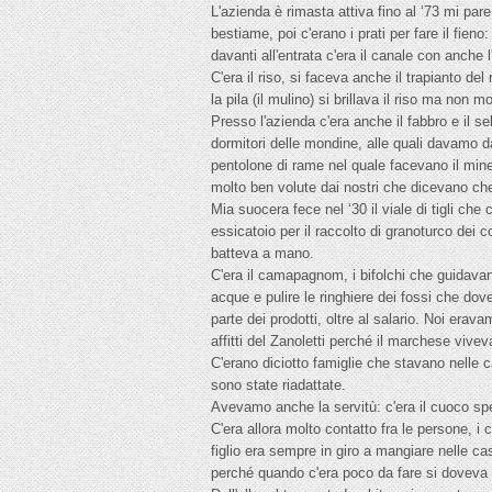
L'azienda è rimasta attiva fino al ‘73 mi pare,
bestiame, poi c'erano i prati per fare il fien
davanti all'entrata c'era il canale con anche 
C'era il riso, si faceva anche il trapianto del
la pila (il mulino) si brillava il riso ma non 
Presso l'azienda c'era anche il fabbro e il 
dormitori delle mondine, alle quali davamo d
pentolone di rame nel quale facevano il mine
molto ben volute dai nostri che dicevano c
Mia suocera fece nel ‘30 il viale di tigli che
essicatoio per il raccolto di granoturco dei c
batteva a mano.
C'era il camapagnom, i bifolchi che guidavano
acque e pulire le ringhiere dei fossi che dov
parte dei prodotti, oltre al salario. Noi erava
affitti del Zanoletti perché il marchese vivev
C'erano diciotto famiglie che stavano nelle 
sono state riadattate.
Avevamo anche la servitù: c'era il cuoco spe
C'era allora molto contatto fra le persone, 
figlio era sempre in giro a mangiare nelle c
perché quando c'era poco da fare si doveva to