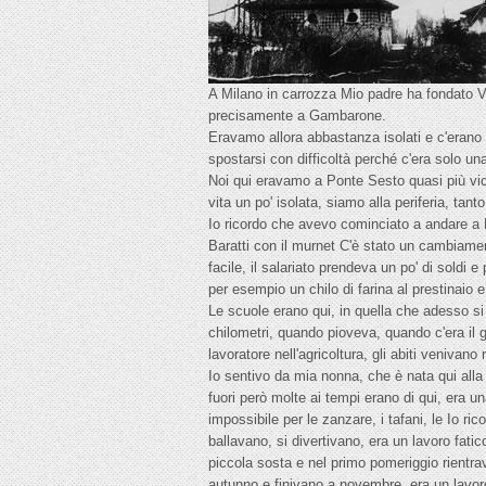
A Milano in carrozza Mio padre ha fondato V
precisamente a Gambarone.
Eravamo allora abbastanza isolati e c'erano 
spostarsi con difficoltà perché c'era solo u
Noi qui eravamo a Ponte Sesto quasi più vic
vita un po' isolata, siamo alla periferia, ta
Io ricordo che avevo cominciato a andare a M
Baratti con il murnet C'è stato un cambiame
facile, il salariato prendeva un po' di soldi 
per esempio un chilo di farina al prestinaio e
Le scuole erano qui, in quella che adesso si
chilometri, quando pioveva, quando c'era il 
lavoratore nell'agricoltura, gli abiti venivan
Io sentivo da mia nonna, che è nata qui all
fuori però molte ai tempi erano di qui, era 
impossibile per le zanzare, i tafani, le Io 
ballavano, si divertivano, era un lavoro fat
piccola sosta e nel primo pomeriggio rientrav
autunno e finivano a novembre, era un lavor