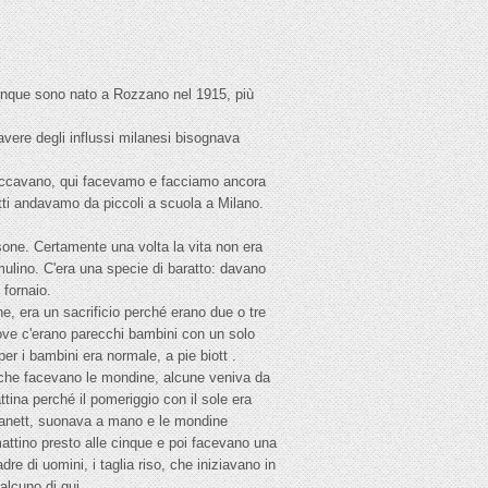
munque sono nato a Rozzano nel 1915, più
vere degli influssi milanesi bisognava
 toccavano, qui facevamo e facciamo ancora
utti andavamo da piccoli a scuola a Milano.
sone. Certamente una volta la vita non era
l mulino. C'era una specie di baratto: davano
 fornaio.
, era un sacrificio perché erano due o tre
dove c'erano parecchi bambini con un solo
per i bambini era normale, a pie biott .
 che facevano le mondine, alcune veniva da
tina perché il pomeriggio con il sole era
rganett, suonava a mano e le mondine
attino presto alle cinque e poi facevano una
e di uomini, i taglia riso, che iniziavano in
alcuno di qui.