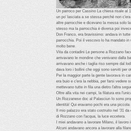
Un parroco per Cassino La chiesa risale al 
un po' lasciata a se stessa perché non c'er
altre parrocchie e dicevano la messa solo la
stesso ma la parrocchia è diversa poi invec
Don Franco, era bravissimo: andava in tutte le
parrocchia. Poi il vescovo lo ha mandato in u
molto bene.
Vita da contadini Le persone a Rozzano fac
arrivavano le mondine che venivano dalla ba
arrivavano anche i taglia riso sempre dal lo
dava loro i bollini che oggi sono serviti per 
Per la maggior parte la gente lavorava in 
era buio e c'era la nebbia, per farsi vedere 
mettevano tutte in fila una dietro l'altra seg
Oltre alla vita nei campi, la filatura era l'u
Un Rozzanese doc al Palasciun Io sono propri
identità! Qui eravamo pochi era una piccola 
Il mio palazzo era stato costruito nel ‘31 da q
di Rozzano con l'acqua, la luce eccetera.
I miei andavano a lavorare Milano, il lavoro i
Alcuni andavano ancora a lavorare alla fila