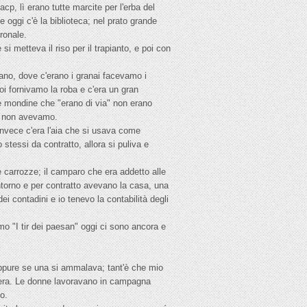
acp, lì erano tutte marcite per l'erba del
e oggi c'è la biblioteca; nel prato grande
dronale.
si metteva il riso per il trapianto, e poi con
bano, dove c'erano i granai facevamo i
oi fornivamo la roba e c'era un gran
le mondine che "erano di via" non erano
he non avevamo.
a invece c'era l'aia che si usava come
 stessi da contratto, allora si puliva e
e carrozze; il camparo che era addetto alle
intorno e per contratto avevano la casa, una
dei contadini e io tenevo la contabilità degli
mo "I tir dei paesan" oggi ci sono ancora e
oppure se una si ammalava; tant'è che mio
cetera. Le donne lavoravano in campagna
o.