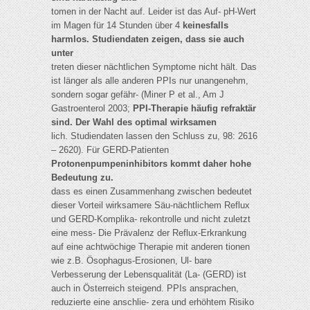
tomen in der Nacht auf. Leider ist das Auf- pH-Wert
im Magen für 14 Stunden über 4
keinesfalls
harmlos. Studiendaten zeigen, dass sie auch
unter
treten dieser nächtlichen Symptome nicht hält. Das
ist länger als alle anderen PPIs nur unangenehm,
sondern sogar gefähr- (Miner P et al., Am J
Gastroenterol 2003;
PPI-Therapie häufig refraktär
sind. Der Wahl des optimal wirksamen
lich. Studiendaten lassen den Schluss zu, 98: 2616
– 2620). Für GERD-Patienten
Protonenpumpeninhibitors kommt daher hohe
Bedeutung zu.
dass es einen Zusammenhang zwischen bedeutet
dieser Vorteil wirksamere Säu-nächtlichem Reflux
und GERD-Komplika- rekontrolle und nicht zuletzt
eine mess- Die Prävalenz der Reflux-Erkrankung
auf eine achtwöchige Therapie mit anderen tionen
wie z.B. Ösophagus-Erosionen, Ul- bare
Verbesserung der Lebensqualität (La- (GERD) ist
auch in Österreich steigend. PPIs ansprachen,
reduzierte eine anschlie- zera und erhöhtem Risiko