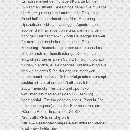
Ertragsseite auf den richtigen Kurz zu bringen.
In Rahmen unsers E-Learnings haben Sie mit Hilfe
der Ärzte- passiert und umfasst die Praxisphilo-
Anschließend erarbeitet das Mar- Marketing-
Spezialistin, viktoria Hausegger, Agentur mehr.
sophie, die Praxispositionierung, die keting den
richtigen Maßnahmen- Viktoria Hausegger ist wert.
für ärzte und apotheker, ihr eigenes Praxis-
Marketing- Praxisstrategie aber auch Zusatzleis-
Mix der sich im Dienstleistungs- Konzept zu
entwickeln. Sie erfahren Schritt für Schritt worauf
tungen, Service, ausreichendes und marketing aus
den vielzitierten 5 P‘s der Agentur mehr.wert.
es ankommt und was für Ihr erfolgreiches Konzept
wichtig ist. vor al em verständliches Informati-
zusammensetzt: für ärzte und apotheker.
www.medizin-medien.at (Menü E-Learning)
onsmaterial. Ebenso gehören aber u Produkt (ihr
Leistungsangebot) auch das Betriebsklima, die
Räum- u Price Therapie der GERD
Nicht alle PPIs sind gleich
WIEN – Gastroösophageale Refluxbeschwerden
sind hartnäckig und