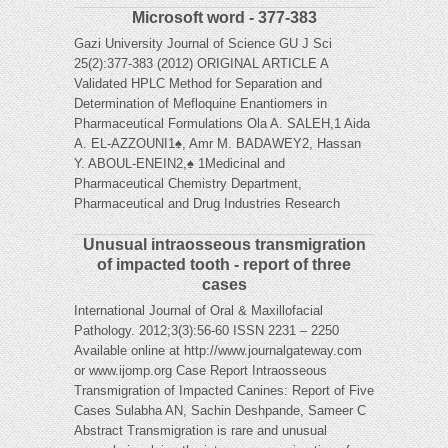
Microsoft word - 377-383
Gazi University Journal of Science GU J Sci
25(2):377-383 (2012) ORIGINAL ARTICLE A
Validated HPLC Method for Separation and
Determination of Mefloquine Enantiomers in
Pharmaceutical Formulations Ola A. SALEH,1 Aida
A. EL-AZZOUNI1♠, Amr M. BADAWEY2, Hassan
Y. ABOUL-ENEIN2,♠ 1Medicinal and
Pharmaceutical Chemistry Department,
Pharmaceutical and Drug Industries Research
Unusual intraosseous transmigration
of impacted tooth - report of three
cases
International Journal of Oral & Maxillofacial
Pathology. 2012;3(3):56-60 ISSN 2231 – 2250
Available online at http://www.journalgateway.com
or www.ijomp.org Case Report Intraosseous
Transmigration of Impacted Canines: Report of Five
Cases Sulabha AN, Sachin Deshpande, Sameer C
Abstract Transmigration is rare and unusual