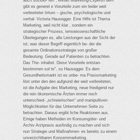
auch soziolo- ten", erklärt Marketing-Expertin dem
gibt es generel e Vorurteile zum ein leider weit
verbreiteter Irrtum – gische, psychologische und
verhal- Victoria Hausegger. Eine Hilfe ist Thema
Marketing, weil nicht klar , sondern ein
strategischer Prozess, tenswissenschaftliche
Überlegungen es, alle Leistungen aus der Sicht der
ist, was dieser Begriff eigentlich be- der die
gesamte Ordinationsstrategie von großer
Bedeutung. Gerade auf Patienten zu betrachten.
Das The- inhaltet. Diese Vorurteile entstan-
bestimmen sol te", so Hausegger. Es dem
Gesundheitsmarkt ist es unbe- ma Praxismarketing
löst unter den den aufgrund der weit verbreiteten,
ist die Aufgabe des Marketing, neue friedigend nur
die rein ökonomische Ärzten immer noch
unterschied- „schreierischen" und manipultiven
Möglichkeiten für das Unternehmen Seite zu
betrachten. Daraus ergibt liche Reaktionen aus.
Einige haben Methoden im Konsumgüter- und
Archiv Arztpraxis ausfindig zu machen und sich
nun Strategie und Maßnahmen- es bereits zu einem
unverzichtbaren Konzernmarketing.