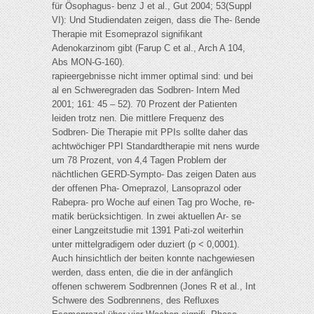
für Ösophagus- benz J et al., Gut 2004; 53(Suppl
VI): Und Studiendaten zeigen, dass die The- ßende
Therapie mit Esomeprazol signifikant
Adenokarzinom gibt (Farup C et al., Arch A 104,
Abs MON-G-160).
rapieergebnisse nicht immer optimal sind: und bei
al en Schweregraden das Sodbren- Intern Med
2001; 161: 45 – 52). 70 Prozent der Patienten
leiden trotz nen. Die mittlere Frequenz des
Sodbren- Die Therapie mit PPIs sollte daher das
achtwöchiger PPI Standardtherapie mit nens wurde
um 78 Prozent, von 4,4 Tagen Problem der
nächtlichen GERD-Sympto- Das zeigen Daten aus
der offenen Pha- Omeprazol, Lansoprazol oder
Rabepra- pro Woche auf einen Tag pro Woche, re-
matik berücksichtigen. In zwei aktuellen Ar- se
einer Langzeitstudie mit 1391 Pati-zol weiterhin
unter mittelgradigem oder duziert (p < 0,0001).
Auch hinsichtlich der beiten konnte nachgewiesen
werden, dass enten, die die in der anfänglich
offenen schwerem Sodbrennen (Jones R et al., Int
Schwere des Sodbrennens, des Refluxes