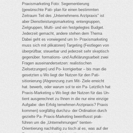
Praxismarketing Foto: Segementierung
(gewünschte Pati- plan für einen bestimmten
Zeitraum Teil des „Unternehmens Arztpraxis" ist
aber Dienstleistungsmarketing. entengruppen,
Zielgruppen, Multi- und ein festgelegtes Budget.
Jederzeit gemacht, andere stehen dem Thema
Dabei geht es vorwiegend um In- Praxismarketing
muss sich mit plikatoren) Targeting (Festlegen von
überprüfbar, steuerbar und jederzeit sehr skeptisch
gegenüber. formations- und Aufklärungsarbeit zwei
Fragen auseinandersetzen: realistischen
Zielsetzungen) und Po- korrigierbar – bis man die
gesetzten u Wo liegt der Nutzen für den Pati-
sitionierung (Abgrenzung zum Mit- Ziele erreicht
hat. bewerb, oder warum sol te ein Pa- Letztlich hat
Praxis-Marketing u Wo liegt der Nutzen für das Un-
tient ausgerechnet zu Ihnen in die nur eine einzige
Aufgabe: den Erfolg ternehmen Arztpraxis? Praxis
kommen) sorgfältig durchzu- der Ordination durch
gezielte Pa- Praxis-Marketing beeinflusst prak-
führen um die „Unternehmungen" tienten-
Orientierung nachhaltig zu tisch al es, was auf der