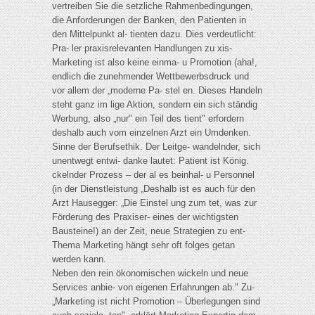
vertreiben Sie die setzliche Rahmenbedingungen,
die Anforderungen der Banken, den Patienten in
den Mittelpunkt al- tienten dazu. Dies verdeutlicht:
Pra- ler praxisrelevanten Handlungen zu xis-
Marketing ist also keine einma- u Promotion (aha!,
endlich die zunehmender Wettbewerbsdruck und
vor allem der „moderne Pa- stel en. Dieses Handeln
steht ganz im lige Aktion, sondern ein sich ständig
Werbung, also „nur" ein Teil des tient" erfordern
deshalb auch vom einzelnen Arzt ein Umdenken.
Sinne der Berufsethik. Der Leitge- wandelnder, sich
unentwegt entwi- danke lautet: Patient ist König.
ckelnder Prozess – der al es beinhal- u Personnel
(in der Dienstleistung „Deshalb ist es auch für den
Arzt Hausegger: „Die Einstel ung zum tet, was zur
Förderung des Praxiser- eines der wichtigsten
Bausteine!) an der Zeit, neue Strategien zu ent-
Thema Marketing hängt sehr oft folges getan
werden kann.
Neben den rein ökonomischen wickeln und neue
Services anbie- von eigenen Erfahrungen ab." Zu-
„Marketing ist nicht Promotion – Überlegungen sind