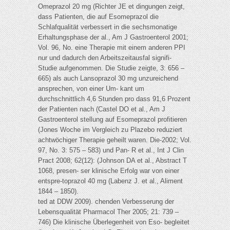
Omeprazol 20 mg (Richter JE et dingungen zeigt,
dass Patienten, die auf Esomeprazol die
Schlafqualität verbessert in die sechsmonatige
Erhaltungsphase der al., Am J Gastroenterol 2001;
Vol. 96, No. eine Therapie mit einem anderen PPI
nur und dadurch den Arbeitszeitausfal signifi-
Studie aufgenommen. Die Studie zeigte, 3: 656 –
665) als auch Lansoprazol 30 mg unzureichend
ansprechen, von einer Um- kant um
durchschnittlich 4,6 Stunden pro dass 91,6 Prozent
der Patienten nach (Castel DO et al., Am J
Gastroenterol stellung auf Esomeprazol profitieren
(Jones Woche im Vergleich zu Plazebo reduziert
achtwöchiger Therapie geheilt waren. Die-2002; Vol.
97, No. 3: 575 – 583) und Pan- R et al., Int J Clin
Pract 2008; 62(12): (Johnson DA et al., Abstract T
1068, presen- ser klinische Erfolg war von einer
entspre-toprazol 40 mg (Labenz J. et al., Aliment
1844 – 1850).
ted at DDW 2009). chenden Verbesserung der
Lebensqualität Pharmacol Ther 2005; 21: 739 –
746) Die klinische Überlegenheit von Eso- begleitet