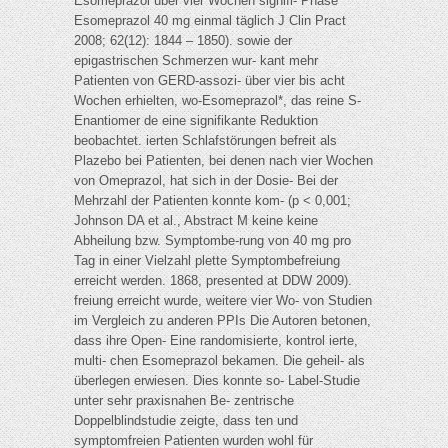
Esomeprazol über vier Wochen signifi- Phase
Esomeprazol 40 mg einmal täglich J Clin Pract
2008; 62(12): 1844 – 1850). sowie der
epigastrischen Schmerzen wur- kant mehr
Patienten von GERD-assozi- über vier bis acht
Wochen erhielten, wo-Esomeprazol*, das reine S-
Enantiomer de eine signifikante Reduktion
beobachtet. ierten Schlafstörungen befreit als
Plazebo bei Patienten, bei denen nach vier Wochen
von Omeprazol, hat sich in der Dosie- Bei der
Mehrzahl der Patienten konnte kom- (p < 0,001;
Johnson DA et al., Abstract M keine keine
Abheilung bzw. Symptombe-rung von 40 mg pro
Tag in einer Vielzahl plette Symptombefreiung
erreicht werden. 1868, presented at DDW 2009).
freiung erreicht wurde, weitere vier Wo- von Studien
im Vergleich zu anderen PPIs Die Autoren betonen,
dass ihre Open- Eine randomisierte, kontrol ierte,
multi- chen Esomeprazol bekamen. Die geheil- als
überlegen erwiesen. Dies konnte so- Label-Studie
unter sehr praxisnahen Be- zentrische
Doppelblindstudie zeigte, dass ten und
symptomfreien Patienten wurden wohl für