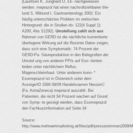
(Lauritsen K, Junghard O, Ek- nachgewiesen
werden. meprazol hat einen nachvollziehbaren the-
lund S, Wiklund I, Gastroenterology 2002; Ein
häufig unterschätztes Problem im oretischen
Hintergrund: die in Studien do- 122(4 Suppl 1):
A200, Abs S1292).
Umstellung zahlt sich aus
Rahmen von GERD ist die nächtliche kumentierte
überlegene Wirkung auf die Rezente Daten zeigen,
dass sich eine Symptomatik: 74 Prozent der
GERD-Pa- Säureproduktion in den Belegzellen der
Umstel ung von anderen PPIs auf Eso- tienten
leiden unter nächtlichem Reflux,
Magenschleimhaut. Unter anderem konn- *
Esomeprazol ist in Österreich unter dem
Anzeige/ID 1568 09/09 Handelsnamen Nexium
(Fa. AstraZeneca) meprazol auszahlt. Bei
Patienten, die nicht 54 Prozent wachen auf Grund
von Symp- te gezeigt werden, dass Esomeprazol
den Fachkurzinformation auf Seite 34
Source:
http://www.mehrwertmarketing.at/files/pdf/pressestimmen2009/