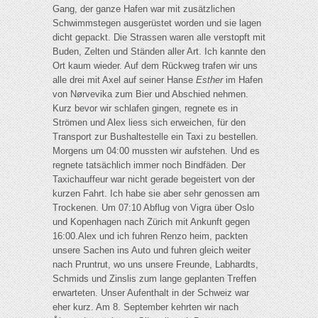
Gang, der ganze Hafen war mit zusätzlichen
Schwimmstegen ausgerüstet worden und sie lagen
dicht gepackt. Die Strassen waren alle verstopft mit
Buden, Zelten und Ständen aller Art. Ich kannte den
Ort kaum wieder. Auf dem Rückweg trafen wir uns
alle drei mit Axel auf seiner Hanse
Esther
im Hafen
von Nørvevika zum Bier und Abschied nehmen.
Kurz bevor wir schlafen gingen, regnete es in
Strömen und Alex liess sich erweichen, für den
Transport zur Bushaltestelle ein Taxi zu bestellen.
Morgens um 04:00 mussten wir aufstehen. Und es
regnete tatsächlich immer noch Bindfäden. Der
Taxichauffeur war nicht gerade begeistert von der
kurzen Fahrt. Ich habe sie aber sehr genossen am
Trockenen. Um 07:10 Abflug von Vigra über Oslo
und Kopenhagen nach Zürich mit Ankunft gegen
16:00.Alex und ich fuhren Renzo heim, packten
unsere Sachen ins Auto und fuhren gleich weiter
nach Pruntrut, wo uns unsere Freunde, Labhardts,
Schmids und Zinslis zum lange geplanten Treffen
erwarteten. Unser Aufenthalt in der Schweiz war
eher kurz. Am 8. September kehrten wir nach