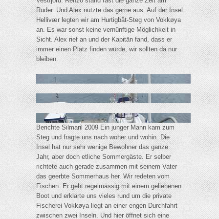
Vestfjord. Renzo stand fast die ganze Zeit am
Ruder. Und Alex nutzte das gerne aus. Auf der Insel
Hellivær legten wir am Hurtigbåt-Steg von Vokkøya
an. Es war sonst keine vernünftige Möglichkeit in
Sicht. Alex rief an und der Kapitän fand, dass er
immer einen Platz finden würde, wir sollten da nur
bleiben.
Berichte Silmaril 2009 Ein junger Mann kam zum
Steg und fragte uns nach woher und wohin. Die
Insel hat nur sehr wenige Bewohner das ganze
Jahr, aber doch etliche Sommergäste. Er selber
richtete auch gerade zusammen mit seinem Vater
das geerbte Sommerhaus her. Wir redeten vom
Fischen. Er geht regelmässig mit einem geliehenen
Boot und erklärte uns vieles rund um die private
Fischerei Vokkøya liegt an einer engen Durchfahrt
zwischen zwei Inseln. Und hier öffnet sich eine