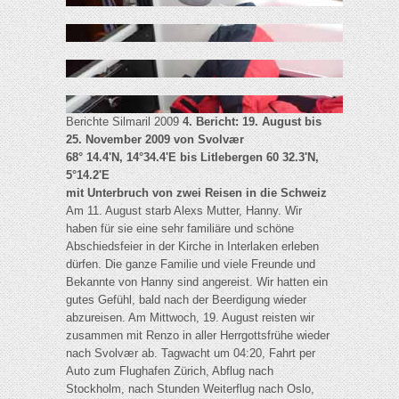
Berichte Silmaril 2009
4. Bericht: 19. August bis
25. November 2009 von Svolvær
68° 14.4'N, 14°34.4'E bis Litlebergen 60 32.3'N,
5°14.2'E
mit Unterbruch von zwei Reisen in die Schweiz
Am 11. August starb Alexs Mutter, Hanny. Wir
haben für sie eine sehr familiäre und schöne
Abschiedsfeier in der Kirche in Interlaken erleben
dürfen. Die ganze Familie und viele Freunde und
Bekannte von Hanny sind angereist. Wir hatten ein
gutes Gefühl, bald nach der Beerdigung wieder
abzureisen. Am Mittwoch, 19. August reisten wir
zusammen mit Renzo in aller Herrgottsfrühe wieder
nach Svolvær ab. Tagwacht um 04:20, Fahrt per
Auto zum Flughafen Zürich, Abflug nach
Stockholm, nach Stunden Weiterflug nach Oslo,