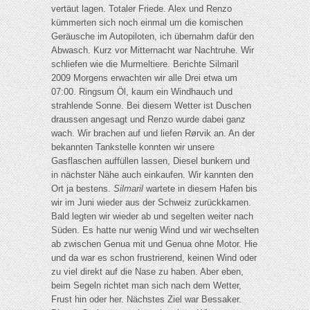
vertäut lagen. Totaler Friede. Alex und Renzo
kümmerten sich noch einmal um die komischen
Geräusche im Autopiloten, ich übernahm dafür den
Abwasch. Kurz vor Mitternacht war Nachtruhe. Wir
schliefen wie die Murmeltiere. Berichte Silmaril
2009 Morgens erwachten wir alle Drei etwa um
07:00. Ringsum Öl, kaum ein Windhauch und
strahlende Sonne. Bei diesem Wetter ist Duschen
draussen angesagt und Renzo wurde dabei ganz
wach. Wir brachen auf und liefen Rørvik an. An der
bekannten Tankstelle konnten wir unsere
Gasflaschen auffüllen lassen, Diesel bunkern und
in nächster Nähe auch einkaufen. Wir kannten den
Ort ja bestens.
Silmaril
wartete in diesem Hafen bis
wir im Juni wieder aus der Schweiz zurückkamen.
Bald legten wir wieder ab und segelten weiter nach
Süden. Es hatte nur wenig Wind und wir wechselten
ab zwischen Genua mit und Genua ohne Motor. Hie
und da war es schon frustrierend, keinen Wind oder
zu viel direkt auf die Nase zu haben. Aber eben,
beim Segeln richtet man sich nach dem Wetter,
Frust hin oder her. Nächstes Ziel war Bessaker.