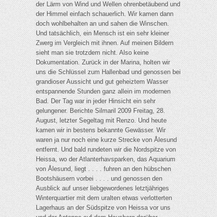
der Lärm von Wind und Wellen ohrenbetäubend und
der Himmel einfach schauerlich. Wir kamen dann
doch wohlbehalten an und sahen die Winschen.
Und tatsächlich, ein Mensch ist ein sehr kleiner
Zwerg im Vergleich mit ihnen. Auf meinen Bildern
sieht man sie trotzdem nicht. Also keine
Dokumentation. Zurück in der Marina, holten wir
uns die Schlüssel zum Hallenbad und genossen bei
grandioser Aussicht und gut geheiztem Wasser
entspannende Stunden ganz allein im modernen
Bad. Der Tag war in jeder Hinsicht ein sehr
gelungener. Berichte Silmaril 2009 Freitag, 28.
August, letzter Segeltag mit Renzo. Und heute
kamen wir in bestens bekannte Gewässer. Wir
waren ja nur noch eine kurze Strecke von Ålesund
entfernt. Und bald rundeten wir die Nordspitze von
Heissa, wo der Atlanterhavsparken, das Aquarium
von Ålesund, liegt . . . . fuhren an den hübschen
Bootshäusern vorbei . . . . und genossen den
Ausblick auf unser liebgewordenes letztjähriges
Winterquartier mit dem uralten etwas verlotterten
Lagerhaus an der Südspitze von Heissa vor uns