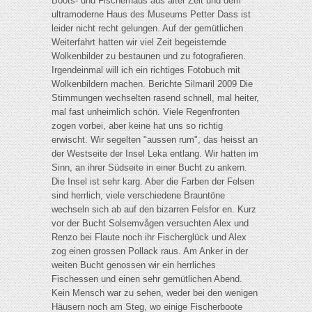
Boots- und Fischerhaus aus alter Zeit und dem
ultramoderne Haus des Museums Petter Dass ist
leider nicht recht gelungen. Auf der gemütlichen
Weiterfahrt hatten wir viel Zeit begeisternde
Wolkenbilder zu bestaunen und zu fotografieren.
Irgendeinmal will ich ein richtiges Fotobuch mit
Wolkenbildern machen. Berichte Silmaril 2009 Die
Stimmungen wechselten rasend schnell, mal heiter,
mal fast unheimlich schön. Viele Regenfronten
zogen vorbei, aber keine hat uns so richtig
erwischt. Wir segelten "aussen rum", das heisst an
der Westseite der Insel Leka entlang. Wir hatten im
Sinn, an ihrer Südseite in einer Bucht zu ankern.
Die Insel ist sehr karg. Aber die Farben der Felsen
sind herrlich, viele verschiedene Brauntöne
wechseln sich ab auf den bizarren Felsfor en. Kurz
vor der Bucht Solsemvågen versuchten Alex und
Renzo bei Flaute noch ihr Fischerglück und Alex
zog einen grossen Pollack raus. Am Anker in der
weiten Bucht genossen wir ein herrliches
Fischessen und einen sehr gemütlichen Abend.
Kein Mensch war zu sehen, weder bei den wenigen
Häusern noch am Steg, wo einige Fischerboote