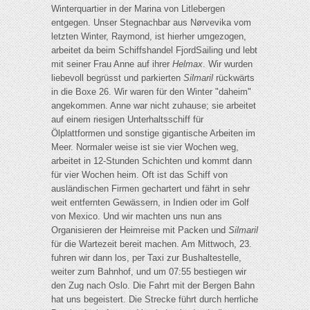
Winterquartier in der Marina von Litlebergen
entgegen. Unser Stegnachbar aus Nørvevika vom
letzten Winter, Raymond, ist hierher umgezogen,
arbeitet da beim Schiffshandel FjordSailing und lebt
mit seiner Frau Anne auf ihrer
Helmax
. Wir wurden
liebevoll begrüsst und parkierten
Silmaril
rückwärts
in die Boxe 26. Wir waren für den Winter "daheim"
angekommen. Anne war nicht zuhause; sie arbeitet
auf einem riesigen Unterhaltsschiff für
Ölplattformen und sonstige gigantische Arbeiten im
Meer. Normaler weise ist sie vier Wochen weg,
arbeitet in 12-Stunden Schichten und kommt dann
für vier Wochen heim. Oft ist das Schiff von
ausländischen Firmen gechartert und fährt in sehr
weit entfernten Gewässern, in Indien oder im Golf
von Mexico. Und wir machten uns nun ans
Organisieren der Heimreise mit Packen und
Silmaril
für die Wartezeit bereit machen. Am Mittwoch, 23.
fuhren wir dann los, per Taxi zur Bushaltestelle,
weiter zum Bahnhof, und um 07:55 bestiegen wir
den Zug nach Oslo. Die Fahrt mit der Bergen Bahn
hat uns begeistert. Die Strecke führt durch herrliche