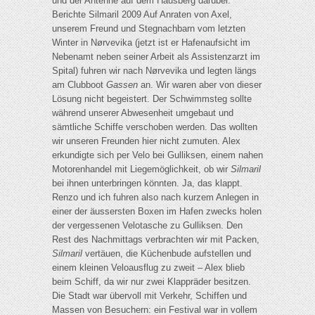
und der Antenne auf dem Hausberg darüber.
Berichte Silmaril 2009 Auf Anraten von Axel,
unserem Freund und Stegnachbarn vom letzten
Winter in Nørvevika (jetzt ist er Hafenaufsicht im
Nebenamt neben seiner Arbeit als Assistenzarzt im
Spital) fuhren wir nach Nørvevika und legten längs
am Clubboot
Gassen
an. Wir waren aber von dieser
Lösung nicht begeistert. Der Schwimmsteg sollte
während unserer Abwesenheit umgebaut und
sämtliche Schiffe verschoben werden. Das wollten
wir unseren Freunden hier nicht zumuten. Alex
erkundigte sich per Velo bei Gulliksen, einem nahen
Motorenhandel mit Liegemöglichkeit, ob wir
Silmaril
bei ihnen unterbringen könnten. Ja, das klappt.
Renzo und ich fuhren also nach kurzem Anlegen in
einer der äussersten Boxen im Hafen zwecks holen
der vergessenen Velotasche zu Gulliksen. Den
Rest des Nachmittags verbrachten wir mit Packen,
Silmaril
vertäuen, die Küchenbude aufstellen und
einem kleinen Veloausflug zu zweit – Alex blieb
beim Schiff, da wir nur zwei Klappräder besitzen.
Die Stadt war übervoll mit Verkehr, Schiffen und
Massen von Besuchern: ein Festival war in vollem