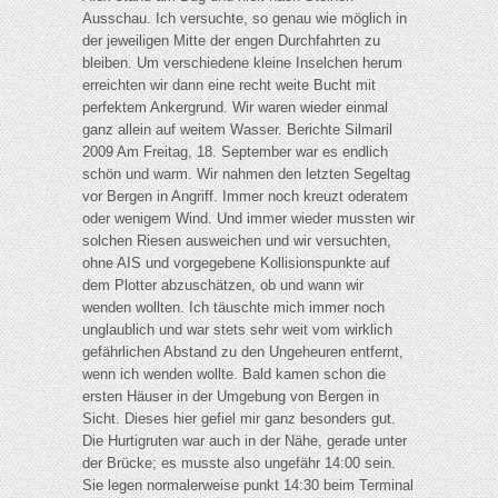
Ausschau. Ich versuchte, so genau wie möglich in
der jeweiligen Mitte der engen Durchfahrten zu
bleiben. Um verschiedene kleine Inselchen herum
erreichten wir dann eine recht weite Bucht mit
perfektem Ankergrund. Wir waren wieder einmal
ganz allein auf weitem Wasser. Berichte Silmaril
2009 Am Freitag, 18. September war es endlich
schön und warm. Wir nahmen den letzten Segeltag
vor Bergen in Angriff. Immer noch kreuzt oderatem
oder wenigem Wind. Und immer wieder mussten wir
solchen Riesen ausweichen und wir versuchten,
ohne AIS und vorgegebene Kollisionspunkte auf
dem Plotter abzuschätzen, ob und wann wir
wenden wollten. Ich täuschte mich immer noch
unglaublich und war stets sehr weit vom wirklich
gefährlichen Abstand zu den Ungeheuren entfernt,
wenn ich wenden wollte. Bald kamen schon die
ersten Häuser in der Umgebung von Bergen in
Sicht. Dieses hier gefiel mir ganz besonders gut.
Die Hurtigruten war auch in der Nähe, gerade unter
der Brücke; es musste also ungefähr 14:00 sein.
Sie legen normalerweise punkt 14:30 beim Terminal