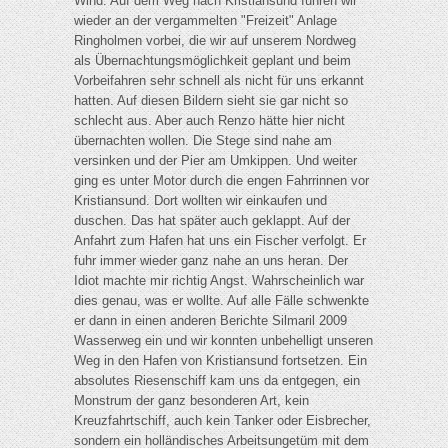
Wind. Auf dem Weg nach Kristiansund fuhren wir
wieder an der vergammelten "Freizeit" Anlage
Ringholmen vorbei, die wir auf unserem Nordweg
als Übernachtungsmöglichkeit geplant und beim
Vorbeifahren sehr schnell als nicht für uns erkannt
hatten. Auf diesen Bildern sieht sie gar nicht so
schlecht aus. Aber auch Renzo hätte hier nicht
übernachten wollen. Die Stege sind nahe am
versinken und der Pier am Umkippen. Und weiter
ging es unter Motor durch die engen Fahrrinnen vor
Kristiansund. Dort wollten wir einkaufen und
duschen. Das hat später auch geklappt. Auf der
Anfahrt zum Hafen hat uns ein Fischer verfolgt. Er
fuhr immer wieder ganz nahe an uns heran. Der
Idiot machte mir richtig Angst. Wahrscheinlich war
dies genau, was er wollte. Auf alle Fälle schwenkte
er dann in einen anderen Berichte Silmaril 2009
Wasserweg ein und wir konnten unbehelligt unseren
Weg in den Hafen von Kristiansund fortsetzen. Ein
absolutes Riesenschiff kam uns da entgegen, ein
Monstrum der ganz besonderen Art, kein
Kreuzfahrtschiff, auch kein Tanker oder Eisbrecher,
sondern ein holländisches Arbeitsungetüm mit dem