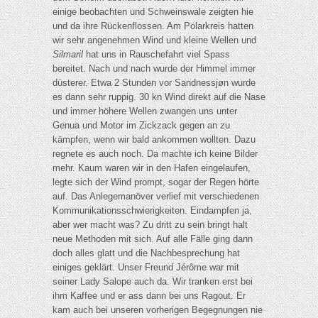
einige beobachten und Schweinswale zeigten hie
und da ihre Rückenflossen. Am Polarkreis hatten
wir sehr angenehmen Wind und kleine Wellen und
Silmaril
hat uns in Rauschefahrt viel Spass
bereitet. Nach und nach wurde der Himmel immer
düsterer. Etwa 2 Stunden vor Sandnessjøn wurde
es dann sehr ruppig. 30 kn Wind direkt auf die Nase
und immer höhere Wellen zwangen uns unter
Genua und Motor im Zickzack gegen an zu
kämpfen, wenn wir bald ankommen wollten. Dazu
regnete es auch noch. Da machte ich keine Bilder
mehr. Kaum waren wir in den Hafen eingelaufen,
legte sich der Wind prompt, sogar der Regen hörte
auf. Das Anlegemanöver verlief mit verschiedenen
Kommunikationsschwierigkeiten. Eindampfen ja,
aber wer macht was? Zu dritt zu sein bringt halt
neue Methoden mit sich. Auf alle Fälle ging dann
doch alles glatt und die Nachbesprechung hat
einiges geklärt. Unser Freund Jérôme war mit
seiner Lady Salope auch da. Wir tranken erst bei
ihm Kaffee und er ass dann bei uns Ragout. Er
kam auch bei unseren vorherigen Begegnungen nie