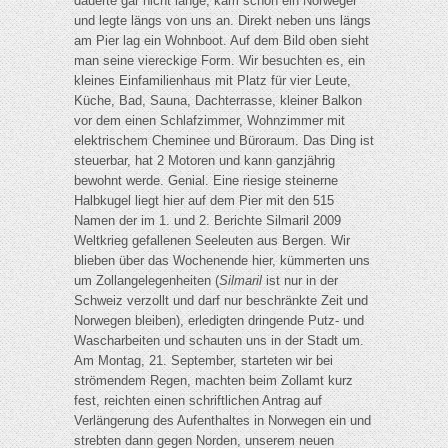
dauerte gar nicht lange, kam schon ein Norweger
und legte längs von uns an. Direkt neben uns längs
am Pier lag ein Wohnboot. Auf dem Bild oben sieht
man seine viereckige Form. Wir besuchten es, ein
kleines Einfamilienhaus mit Platz für vier Leute,
Küche, Bad, Sauna, Dachterrasse, kleiner Balkon
vor dem einen Schlafzimmer, Wohnzimmer mit
elektrischem Cheminee und Büroraum. Das Ding ist
steuerbar, hat 2 Motoren und kann ganzjährig
bewohnt werde. Genial. Eine riesige steinerne
Halbkugel liegt hier auf dem Pier mit den 515
Namen der im 1. und 2. Berichte Silmaril 2009
Weltkrieg gefallenen Seeleuten aus Bergen. Wir
blieben über das Wochenende hier, kümmerten uns
um Zollangelegenheiten (
Silmaril
ist nur in der
Schweiz verzollt und darf nur beschränkte Zeit und
Norwegen bleiben), erledigten dringende Putz- und
Wascharbeiten und schauten uns in der Stadt um.
Am Montag, 21. September, starteten wir bei
strömendem Regen, machten beim Zollamt kurz
fest, reichten einen schriftlichen Antrag auf
Verlängerung des Aufenthaltes in Norwegen ein und
strebten dann gegen Norden, unserem neuen