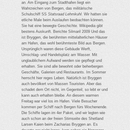
an. Am Eingang zum Stadthafen liegt ein
Wahrzeichen von Bergen, das militärische
Schulschiff SS
Statsraad Lehmkuhl
. Wir hatten sie
etliche Male beim Auslaufen beobachten können.
Sie hat eine bewegte Geschichte. Wikipedia gibt
bestens Auskunft. Berichte Silmaril 2009 Und das
ist Bryggen, die berühmten mittelalterlichen Häuser
am Hafen, das wohl berühmteste Bild aus Bergen.
Ursprünglich waren diese Gebäude Werft,
Umschlag- und Handelsplatz am Wasser. Mit
unglaublichem Aufwand werden sie gepflegt und
erhalten. Sie sind alle bewohnt oder beherbergen
Geschäfte, Galerien und Restaurants. Im Sommer
herrscht hier reges Leben. Natürlich ist Bryggen
auch bevölkert von Massen Touristen. Aber das
schadet dem Ort nicht, im Gegenteil, so lebt er und
kann auch erhalten bleibe. An diesem warmen
Freitag war viel los im Hafen. Viele Besucher
kommen per Schiff nach Bergen fürs Wochenende.
Die Schiffe lagen im 4er Paket, und wir legten wie
auch schon an der freien Stirnseite des Shetland
Larsen Kaien beim Zacharias Bryggen an. Es