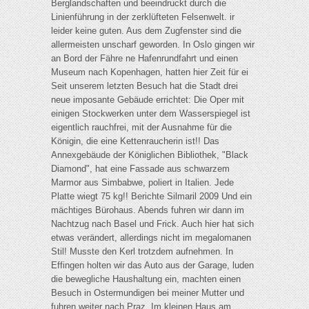
Berglandschaften und beeindruckt durch die
Linienführung in der zerklüfteten Felsenwelt. ir
leider keine guten. Aus dem Zugfenster sind die
allermeisten unscharf geworden. In Oslo gingen wir
an Bord der Fähre ne Hafenrundfahrt und einen
Museum nach Kopenhagen, hatten hier Zeit für ei
Seit unserem letzten Besuch hat die Stadt drei
neue imposante Gebäude errichtet: Die Oper mit
einigen Stockwerken unter dem Wasserspiegel ist
eigentlich rauchfrei, mit der Ausnahme für die
Königin, die eine Kettenraucherin ist!! Das
Annexgebäude der Königlichen Bibliothek, "Black
Diamond", hat eine Fassade aus schwarzem
Marmor aus Simbabwe, poliert in Italien. Jede
Platte wiegt 75 kg!! Berichte Silmaril 2009 Und ein
mächtiges Bürohaus. Abends fuhren wir dann im
Nachtzug nach Basel und Frick. Auch hier hat sich
etwas verändert, allerdings nicht im megalomanen
Stil! Musste den Kerl trotzdem aufnehmen. In
Effingen holten wir das Auto aus der Garage, luden
die bewegliche Haushaltung ein, machten einen
Besuch in Ostermundigen bei meiner Mutter und
fuhren weiter nach Praz. Im kleinen Haus am