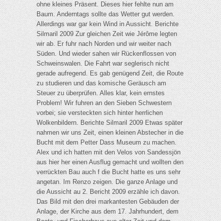
ohne kleines Präsent. Dieses hier fehlte nun am
Baum. Anderntags sollte das Wetter gut werden.
Allerdings war gar kein Wind in Aussicht. Berichte
Silmaril 2009 Zur gleichen Zeit wie Jérôme legten
wir ab. Er fuhr nach Norden und wir weiter nach
Süden. Und wieder sahen wir Rückenflossen von
Schweinswalen. Die Fahrt war seglerisch nicht
gerade aufregend. Es gab genügend Zeit, die Route
zu studieren und das komische Geräusch am
Steuer zu überprüfen. Alles klar, kein ernstes
Problem! Wir fuhren an den Sieben Schwestern
vorbei; sie versteckten sich hinter herrlichen
Wolkenbildern. Berichte Silmaril 2009 Etwas später
nahmen wir uns Zeit, einen kleinen Abstecher in die
Bucht mit dem Petter Dass Museum zu machen.
Alex und ich hatten mit den Velos von Sandessjön
aus hier her einen Ausflug gemacht und wollten den
verrückten Bau auch f die Bucht hatte es uns sehr
angetan. Im Renzo zeigen. Die ganze Anlage und
die Aussicht au 2. Bericht 2009 erzähle ich davon.
Das Bild mit den drei markantesten Gebäuden der
Anlage, der Kirche aus dem 17. Jahrhundert, dem