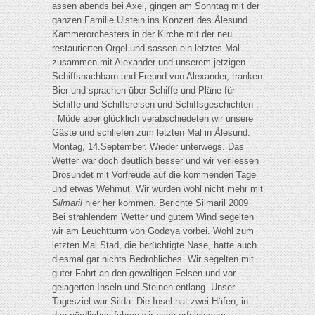
assen abends bei Axel, gingen am Sonntag mit der
ganzen Familie Ulstein ins Konzert des Ålesund
Kammerorchesters in der Kirche mit der neu
restaurierten Orgel und sassen ein letztes Mal
zusammen mit Alexander und unserem jetzigen
Schiffsnachbarn und Freund von Alexander, tranken
Bier und sprachen über Schiffe und Pläne für
Schiffe und Schiffsreisen und Schiffsgeschichten .
. Müde aber glücklich verabschiedeten wir unsere
Gäste und schliefen zum letzten Mal in Ålesund.
Montag, 14.September. Wieder unterwegs. Das
Wetter war doch deutlich besser und wir verliessen
Brosundet mit Vorfreude auf die kommenden Tage
und etwas Wehmut. Wir würden wohl nicht mehr mit
Silmaril
hier her kommen. Berichte Silmaril 2009
Bei strahlendem Wetter und gutem Wind segelten
wir am Leuchtturm von Godøya vorbei. Wohl zum
letzten Mal Stad, die berüchtigte Nase, hatte auch
diesmal gar nichts Bedrohliches. Wir segelten mit
guter Fahrt an den gewaltigen Felsen und vor
gelagerten Inseln und Steinen entlang. Unser
Tagesziel war Silda. Die Insel hat zwei Häfen, in