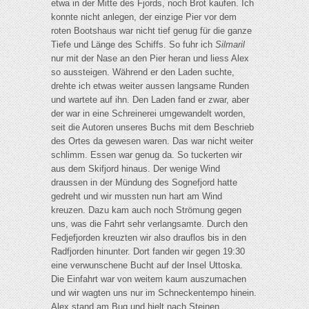
etwa in der Mitte des Fjords, noch Brot kaufen. Ich
konnte nicht anlegen, der einzige Pier vor dem
roten Bootshaus war nicht tief genug für die ganze
Tiefe und Länge des Schiffs. So fuhr ich
Silmaril
nur mit der Nase an den Pier heran und liess Alex
so aussteigen. Während er den Laden suchte,
drehte ich etwas weiter aussen langsame Runden
und wartete auf ihn. Den Laden fand er zwar, aber
der war in eine Schreinerei umgewandelt worden,
seit die Autoren unseres Buchs mit dem Beschrieb
des Ortes da gewesen waren. Das war nicht weiter
schlimm. Essen war genug da. So tuckerten wir
aus dem Skifjord hinaus. Der wenige Wind
draussen in der Mündung des Sognefjord hatte
gedreht und wir mussten nun hart am Wind
kreuzen. Dazu kam auch noch Strömung gegen
uns, was die Fahrt sehr verlangsamte. Durch den
Fedjefjorden kreuzten wir also drauflos bis in den
Radfjorden hinunter. Dort fanden wir gegen 19:30
eine verwunschene Bucht auf der Insel Uttoska.
Die Einfahrt war von weitem kaum auszumachen
und wir wagten uns nur im Schneckentempo hinein.
Alex stand am Bug und hielt nach Steinen