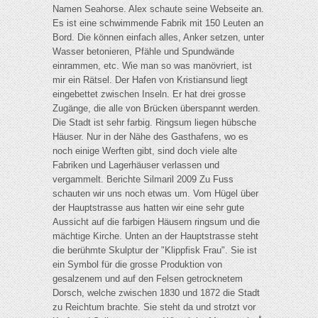
Namen Seahorse. Alex schaute seine Webseite an.
Es ist eine schwimmende Fabrik mit 150 Leuten an
Bord. Die können einfach alles, Anker setzen, unter
Wasser betonieren, Pfähle und Spundwände
einrammen, etc. Wie man so was manövriert, ist
mir ein Rätsel. Der Hafen von Kristiansund liegt
eingebettet zwischen Inseln. Er hat drei grosse
Zugänge, die alle von Brücken überspannt werden.
Die Stadt ist sehr farbig. Ringsum liegen hübsche
Häuser. Nur in der Nähe des Gasthafens, wo es
noch einige Werften gibt, sind doch viele alte
Fabriken und Lagerhäuser verlassen und
vergammelt. Berichte Silmaril 2009 Zu Fuss
schauten wir uns noch etwas um. Vom Hügel über
der Hauptstrasse aus hatten wir eine sehr gute
Aussicht auf die farbigen Häusern ringsum und die
mächtige Kirche. Unten an der Hauptstrasse steht
die berühmte Skulptur der "Klippfisk Frau". Sie ist
ein Symbol für die grosse Produktion von
gesalzenem und auf den Felsen getrocknetem
Dorsch, welche zwischen 1830 und 1872 die Stadt
zu Reichtum brachte. Sie steht da und strotzt vor