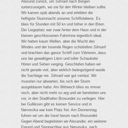
Ålesund zurück, um
Silmaril
nach Bergen
runterzusegeln, wo sie für den Winter bleiben sollte.
Wir kamen spät abends an und erlebten die
heftigste Sturmnacht unseres Schiffslebens. Es
blies für Stunden mit 50 kn und höher in den Böen.
Der Liegeplatz war zwar hinter dem Haus und in der
kleinen geschlossenen Fahrrinne eigentlich ideal.
Wir hatten kaum Wellen, aber die Wucht des
Windes und der tosende Regen schüttelten
Silmaril
und brachten das ganze Schiff zum Vibrieren, dass
uns bei gewaltigem Lärm und toller Schaukelei
Hören und Sehen verging. Geschlafen haben wir
nicht gerade viel, aber wirklich beängstigend wurde
die Sachlage nie.
Silmaril
war gut vertäut. Wir
mussten nur abwarten, bis sich der Sturm
ausgeblasen hatte. Am Mittwoch blies es immer
noch, aber nicht mehr so arg und wir bereiteten uns
vor, in den Stadthafen Brosundet zu verlegen. Hier
bei Gulliksen gibt es keinen Service und in
Nørvevika war kein Platz frei. Am Donnerstag
fuhren wir um die Insel herum nach Brosundet.
Gegen Abend begleiteten wir Alexander, ein weiterer
Freund und Stegnachbar aus Nørvevika, nach