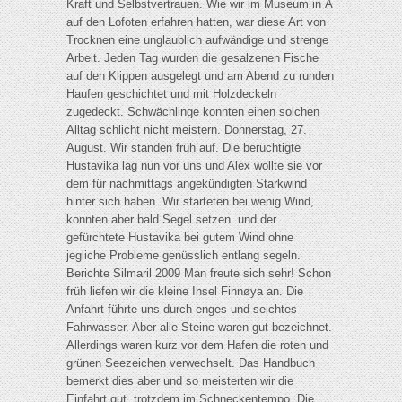
Kraft und Selbstvertrauen. Wie wir im Museum in Å
auf den Lofoten erfahren hatten, war diese Art von
Trocknen eine unglaublich aufwändige und strenge
Arbeit. Jeden Tag wurden die gesalzenen Fische
auf den Klippen ausgelegt und am Abend zu runden
Haufen geschichtet und mit Holzdeckeln
zugedeckt. Schwächlinge konnten einen solchen
Alltag schlicht nicht meistern. Donnerstag, 27.
August. Wir standen früh auf. Die berüchtigte
Hustavika lag nun vor uns und Alex wollte sie vor
dem für nachmittags angekündigten Starkwind
hinter sich haben. Wir starteten bei wenig Wind,
konnten aber bald Segel setzen. und der
gefürchtete Hustavika bei gutem Wind ohne
jegliche Probleme genüsslich entlang segeln.
Berichte Silmaril 2009 Man freute sich sehr! Schon
früh liefen wir die kleine Insel Finnøya an. Die
Anfahrt führte uns durch enges und seichtes
Fahrwasser. Aber alle Steine waren gut bezeichnet.
Allerdings waren kurz vor dem Hafen die roten und
grünen Seezeichen verwechselt. Das Handbuch
bemerkt dies aber und so meisterten wir die
Einfahrt gut, trotzdem im Schneckentempo. Die