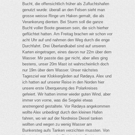
Bucht, die offensichtlich früher als Zufluchtshafen
genutzt wurde: überall an den Felsen sieht man
grosse weisse Ringe um Haken gemalt, die als
Verankerung dienten. Bei Sturm soll die ganze
Bucht voller Boote gewesen sein, die sich hierher
geflüchtet hatten. Am Freitag brachen wir schon vor
acht Uhr auf und nahmen den Weg durch die enge
Durchfahrt. Drei Überlandkabel sind auf unseren
Karten eingetragen, eines davon nur 22m über dem
Wasser. Mir passte das gar nicht, aber alles ging
bestens, unser 20m Mast ist wahrscheinlich doch
nur 19m über dem Wasser. Unser nächstes
Tagesziel war Klokkergården auf Rødøya. Alex und
ich hatten auf unserer Reise in den Norden hier
unsere erste Überquerung des Polarkreises
gefeiert. Wir hatten immer wieder guten Wind, aber
immer von vorne, was die Segelei etwas
anstrengend gestaltete. Vor Rødøya angekommen
wollte Alex unbedingt durch den kleinen Hafen
fahren, wo wir auf der Nordreise Diesel tanken
wollten und wegen zu wenig Wasser am
Bunkersteg aufs Tanken verzichten mussten. Von