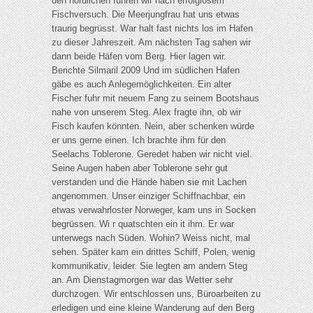
den nördlichen fuhren wir nach erfolglosem
Fischversuch. Die Meerjungfrau hat uns etwas
traurig begrüsst. War halt fast nichts los im Hafen
zu dieser Jahreszeit. Am nächsten Tag sahen wir
dann beide Häfen vom Berg. Hier lagen wir.
Berichte Silmaril 2009 Und im südlichen Hafen
gäbe es auch Anlegemöglichkeiten. Ein alter
Fischer fuhr mit neuem Fang zu seinem Bootshaus
nahe von unserem Steg. Alex fragte ihn, ob wir
Fisch kaufen könnten. Nein, aber schenken würde
er uns gerne einen. Ich brachte ihm für den
Seelachs Toblerone. Geredet haben wir nicht viel.
Seine Augen haben aber Toblerone sehr gut
verstanden und die Hände haben sie mit Lachen
angenommen. Unser einziger Schiffnachbar, ein
etwas verwahrloster Norweger, kam uns in Socken
begrüssen. Wi r quatschten ein it ihm. Er war
unterwegs nach Süden. Wohin? Weiss nicht, mal
sehen. Später kam ein drittes Schiff, Polen, wenig
kommunikativ, leider. Sie legten am andern Steg
an. Am Dienstagmorgen war das Wetter sehr
durchzogen. Wir entschlossen uns, Büroarbeiten zu
erledigen und eine kleine Wanderung auf den Berg