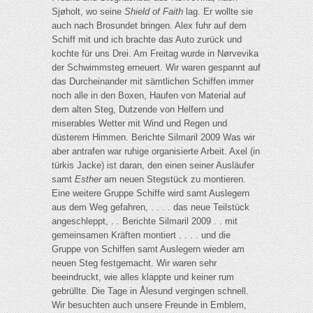
Sjøholt, wo seine
Shield of Faith
lag. Er wollte sie
auch nach Brosundet bringen. Alex fuhr auf dem
Schiff mit und ich brachte das Auto zurück und
kochte für uns Drei. Am Freitag wurde in Nørvevika
der Schwimmsteg erneuert. Wir waren gespannt auf
das Durcheinander mit sämtlichen Schiffen immer
noch alle in den Boxen, Haufen von Material auf
dem alten Steg, Dutzende von Helfern und
miserables Wetter mit Wind und Regen und
düsterem Himmen. Berichte Silmaril 2009 Was wir
aber antrafen war ruhige organisierte Arbeit. Axel (in
türkis Jacke) ist daran, den einen seiner Ausläufer
samt
Esther
am neuen Stegstück zu montieren.
Eine weitere Gruppe Schiffe wird samt Auslegern
aus dem Weg gefahren, . . . . das neue Teilstück
angeschleppt, . . Berichte Silmaril 2009 . . mit
gemeinsamen Kräften montiert . . . . und die
Gruppe von Schiffen samt Auslegern wieder am
neuen Steg festgemacht. Wir waren sehr
beeindruckt, wie alles klappte und keiner rum
gebrüllte. Die Tage in Ålesund vergingen schnell.
Wir besuchten auch unsere Freunde in Emblem,