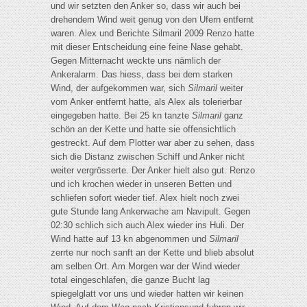
und wir setzten den Anker so, dass wir auch bei
drehendem Wind weit genug von den Ufern entfernt
waren. Alex und Berichte Silmaril 2009 Renzo hatte
mit dieser Entscheidung eine feine Nase gehabt.
Gegen Mitternacht weckte uns nämlich der
Ankeralarm. Das hiess, dass bei dem starken
Wind, der aufgekommen war, sich
Silmaril
weiter
vom Anker entfernt hatte, als Alex als tolerierbar
eingegeben hatte. Bei 25 kn tanzte
Silmaril
ganz
schön an der Kette und hatte sie offensichtlich
gestreckt. Auf dem Plotter war aber zu sehen, dass
sich die Distanz zwischen Schiff und Anker nicht
weiter vergrösserte. Der Anker hielt also gut. Renzo
und ich krochen wieder in unseren Betten und
schliefen sofort wieder tief. Alex hielt noch zwei
gute Stunde lang Ankerwache am Navipult. Gegen
02:30 schlich sich auch Alex wieder ins Huli. Der
Wind hatte auf 13 kn abgenommen und
Silmaril
zerrte nur noch sanft an der Kette und blieb absolut
am selben Ort. Am Morgen war der Wind wieder
total eingeschlafen, die ganze Bucht lag
spiegelglatt vor uns und wieder hatten wir keinen