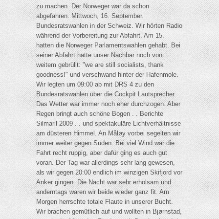
zu machen. Der Norweger war da schon
abgefahren. Mittwoch, 16. September.
Bundesratswahlen in der Schweiz. Wir hörten Radio
während der Vorbereitung zur Abfahrt. Am 15.
hatten die Norweger Parlamentswahlen gehabt. Bei
seiner Abfahrt hatte unser Nachbar noch von
weitem gebrüllt: "we are still socialists, thank
goodness!" und verschwand hinter der Hafenmole.
Wir legten um 09:00 ab mit DRS 4 zu den
Bundesratswahlen über die Cockpit Lautsprecher.
Das Wetter war immer noch eher durchzogen. Aber
Regen bringt auch schöne Bogen . . Berichte
Silmaril 2009 . . und spektakuläre Lichtverhältnisse
am düsteren Himmel. An Måløy vorbei segelten wir
immer weiter gegen Süden. Bei viel Wind war die
Fahrt recht ruppig, aber dafür ging es auch gut
voran. Der Tag war allerdings sehr lang gewesen,
als wir gegen 20:00 endlich im winzigen Skifjord vor
Anker gingen. Die Nacht war sehr erholsam und
anderntags waren wir beide wieder ganz fit. Am
Morgen herrschte totale Flaute in unserer Bucht.
Wir brachen gemütlich auf und wollten in Bjørnstad,