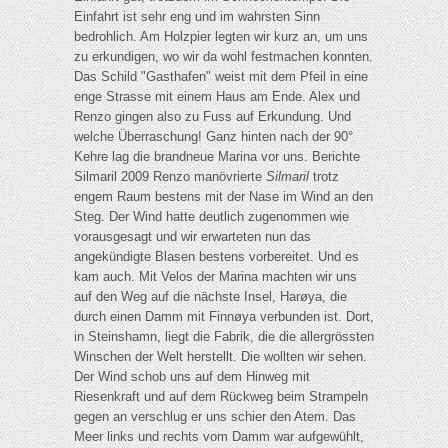
Einfahrt ist sehr eng und im wahrsten Sinn
bedrohlich. Am Holzpier legten wir kurz an, um uns
zu erkundigen, wo wir da wohl festmachen konnten.
Das Schild "Gasthafen" weist mit dem Pfeil in eine
enge Strasse mit einem Haus am Ende. Alex und
Renzo gingen also zu Fuss auf Erkundung. Und
welche Überraschung! Ganz hinten nach der 90°
Kehre lag die brandneue Marina vor uns. Berichte
Silmaril 2009 Renzo manövrierte
Silmaril
trotz
engem Raum bestens mit der Nase im Wind an den
Steg. Der Wind hatte deutlich zugenommen wie
vorausgesagt und wir erwarteten nun das
angekündigte Blasen bestens vorbereitet. Und es
kam auch. Mit Velos der Marina machten wir uns
auf den Weg auf die nächste Insel, Harøya, die
durch einen Damm mit Finnøya verbunden ist. Dort,
in Steinshamn, liegt die Fabrik, die die allergrössten
Winschen der Welt herstellt. Die wollten wir sehen.
Der Wind schob uns auf dem Hinweg mit
Riesenkraft und auf dem Rückweg beim Strampeln
gegen an verschlug er uns schier den Atem. Das
Meer links und rechts vom Damm war aufgewühlt,