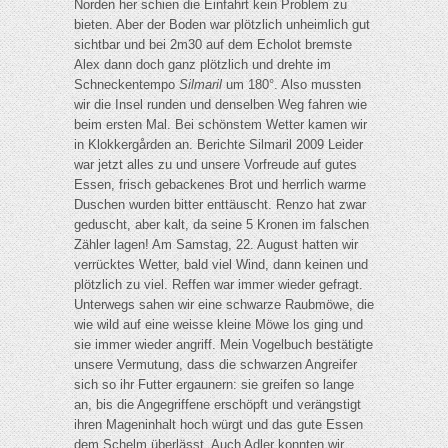
Norden her schien die Einfahrt kein Problem zu
bieten. Aber der Boden war plötzlich unheimlich gut
sichtbar und bei 2m30 auf dem Echolot bremste
Alex dann doch ganz plötzlich und drehte im
Schneckentempo
Silmaril
um 180°. Also mussten
wir die Insel runden und denselben Weg fahren wie
beim ersten Mal. Bei schönstem Wetter kamen wir
in Klokkergården an. Berichte Silmaril 2009 Leider
war jetzt alles zu und unsere Vorfreude auf gutes
Essen, frisch gebackenes Brot und herrlich warme
Duschen wurden bitter enttäuscht. Renzo hat zwar
geduscht, aber kalt, da seine 5 Kronen im falschen
Zähler lagen! Am Samstag, 22. August hatten wir
verrücktes Wetter, bald viel Wind, dann keinen und
plötzlich zu viel. Reffen war immer wieder gefragt.
Unterwegs sahen wir eine schwarze Raubmöwe, die
wie wild auf eine weisse kleine Möwe los ging und
sie immer wieder angriff. Mein Vogelbuch bestätigte
unsere Vermutung, dass die schwarzen Angreifer
sich so ihr Futter ergaunern: sie greifen so lange
an, bis die Angegriffene erschöpft und verängstigt
ihren Mageninhalt hoch würgt und das gute Essen
dem Schelm überlässt. Auch Adler konnten wir