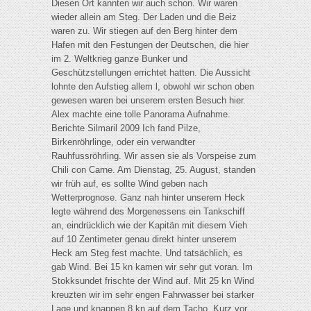
Diesen Ort kannten wir auch schon. Wir waren
wieder allein am Steg. Der Laden und die Beiz
waren zu. Wir stiegen auf den Berg hinter dem
Hafen mit den Festungen der Deutschen, die hier
im 2. Weltkrieg ganze Bunker und
Geschützstellungen errichtet hatten. Die Aussicht
lohnte den Aufstieg allem l, obwohl wir schon oben
gewesen waren bei unserem ersten Besuch hier.
Alex machte eine tolle Panorama Aufnahme.
Berichte Silmaril 2009 Ich fand Pilze,
Birkenröhrlinge, oder ein verwandter
Rauhfussröhrling. Wir assen sie als Vorspeise zum
Chili con Carne. Am Dienstag, 25. August, standen
wir früh auf, es sollte Wind geben nach
Wetterprognose. Ganz nah hinter unserem Heck
legte während des Morgenessens ein Tankschiff
an, eindrücklich wie der Kapitän mit diesem Vieh
auf 10 Zentimeter genau direkt hinter unserem
Heck am Steg fest machte. Und tatsächlich, es
gab Wind. Bei 15 kn kamen wir sehr gut voran. Im
Stokksundet frischte der Wind auf. Mit 25 kn Wind
kreuzten wir im sehr engen Fahrwasser bei starker
Lage und knappen 8 kn auf dem Tacho. Kurz vor