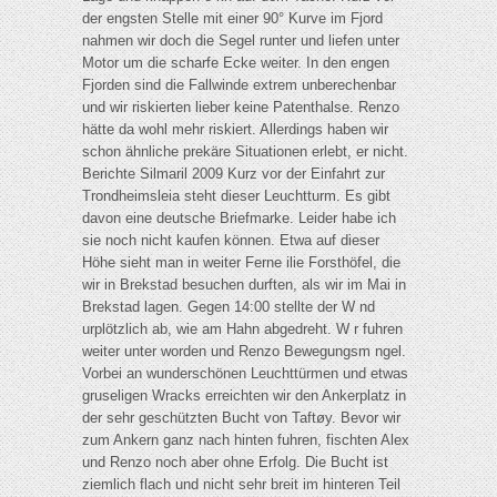
der engsten Stelle mit einer 90° Kurve im Fjord
nahmen wir doch die Segel runter und liefen unter
Motor um die scharfe Ecke weiter. In den engen
Fjorden sind die Fallwinde extrem unberechenbar
und wir riskierten lieber keine Patenthalse. Renzo
hätte da wohl mehr riskiert. Allerdings haben wir
schon ähnliche prekäre Situationen erlebt, er nicht.
Berichte Silmaril 2009 Kurz vor der Einfahrt zur
Trondheimsleia steht dieser Leuchtturm. Es gibt
davon eine deutsche Briefmarke. Leider habe ich
sie noch nicht kaufen können. Etwa auf dieser
Höhe sieht man in weiter Ferne ilie Forsthöfel, die
wir in Brekstad besuchen durften, als wir im Mai in
Brekstad lagen. Gegen 14:00 stellte der W nd
urplötzlich ab, wie am Hahn abgedreht. W r fuhren
weiter unter worden und Renzo Bewegungsm ngel.
Vorbei an wunderschönen Leuchttürmen und etwas
gruseligen Wracks erreichten wir den Ankerplatz in
der sehr geschützten Bucht von Taftøy. Bevor wir
zum Ankern ganz nach hinten fuhren, fischten Alex
und Renzo noch aber ohne Erfolg. Die Bucht ist
ziemlich flach und nicht sehr breit im hinteren Teil