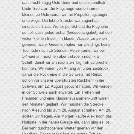
dann recht zügig Oslo-Bodø und schlussendlich
Bodø-Svolvær. Die Flugzeuge wurden immer
kleiner, ab Oslo waren wir mit Propellerflugzeugen
unterwegs. Die letzte Strecke war sagenhaft
eindrücklich, das Wetter perfekt und die Flughöhe
so tief, dass jedes Schaf (Grössenangabe!) auf den
vielen kleinen Inseln im blauen Wasser zu sehen
gewesen wäre. Gesehen haben wir allerdings keine.
Todmüde nach 16 Stunden Reise kamen wir bei
Silmaril
an, machten aber trotzdem noch klar
Schiff, damit wir am nächsten Tag früh aufbrechen
konnten. Wir waren von Anfang an unter Zeitdruck,
da wir die Rückreise in die Schweiz mit Renzo
schon vor unserer überstürzten Rückkehr in die
Schweiz am 12. August gebucht hatten. Wir wurden
in der Schweiz auch erwartet. Ein Treffen mit
Freunden und eine Klassenzusammenkunft waren
seit Monaten geplant. Wir mussten die Strecke
nach Ålesund bis zum 28. August schaffen. Am 29.
sollten wir fliegen. Am Morgen kaufte Alex noch das
Nötigste in der nahen Garage ein, dann ging es los.
Bei sehr durchzogenem Wetter querten wir den