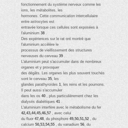
fonctionnement du système nerveux comme les
ions, les métabolites, les
hormones. Cette communication intercellulaire
entre astrocytes est
entravée lorsque ces cellules sont exposées à
l'aluminium
38
.
Des expériences sur le rat ont montré que
l'aluminium accélère le
processus de vieillissement des structures
nerveuses du cerveau
39
.
L'aluminium peut s'accumuler dans de nombreux
organes et y provoquer
des dégâts. Les organes les plus souvent touchés
sont le cerveau
35
, les
glandes parathyroïdes
1
, les reins et les poumons.
Il peut aussi s'accumuler
dans les os
40
, plus particulièrement chez les
dialysés diabétiques
41
.
L'aluminium interfère avec le métabolisme du fer
42,43,44,45,46,57
, avec celui
du fluor
47,48
, du phosphore
49,50,51,52
, du
calcium
50,53,54,55
, du vanadium
56
, du