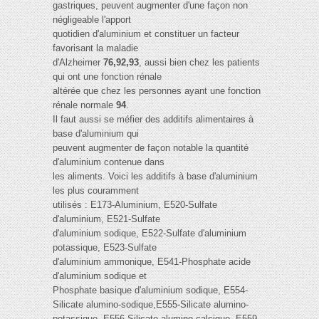
gastriques, peuvent augmenter d'une façon non
négligeable l'apport
quotidien d'aluminium et constituer un facteur
favorisant la maladie
d'Alzheimer
76,92,93
, aussi bien chez les patients
qui ont une fonction rénale
altérée que chez les personnes ayant une fonction
rénale normale
94
.
Il faut aussi se méfier des additifs alimentaires à
base d'aluminium qui
peuvent augmenter de façon notable la quantité
d'aluminium contenue dans
les aliments. Voici les additifs à base d'aluminium
les plus couramment
utilisés : E173-Aluminium, E520-Sulfate
d'aluminium, E521-Sulfate
d'aluminium sodique, E522-Sulfate d'aluminium
potassique, E523-Sulfate
d'aluminium ammonique, E541-Phosphate acide
d'aluminium sodique et
Phosphate basique d'aluminium sodique, E554-
Silicate alumino-sodique,E555-Silicate alumino-
potassique, E556-Silicate alumino-calcique, E559-