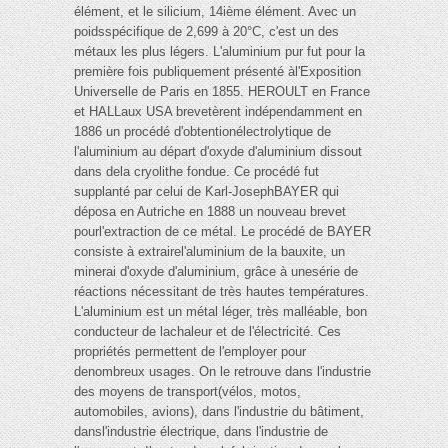
élément, et le silicium, 14ième élément. Avec un
poidsspécifique de 2,699 à 20°C, c'est un des
métaux les plus légers. L'aluminium pur fut pour la
première fois publiquement présenté àl'Exposition
Universelle de Paris en 1855. HEROULT en France
et HALLaux USA brevetèrent indépendamment en
1886 un procédé d'obtentionélectrolytique de
l'aluminium au départ d'oxyde d'aluminium dissout
dans dela cryolithe fondue. Ce procédé fut
supplanté par celui de Karl-JosephBAYER qui
déposa en Autriche en 1888 un nouveau brevet
pourl'extraction de ce métal. Le procédé de BAYER
consiste à extrairel'aluminium de la bauxite, un
minerai d'oxyde d'aluminium, grâce à unesérie de
réactions nécessitant de très hautes températures.
L'aluminium est un métal léger, très malléable, bon
conducteur de lachaleur et de l'électricité. Ces
propriétés permettent de l'employer pour
denombreux usages. On le retrouve dans l'industrie
des moyens de transport(vélos, motos,
automobiles, avions), dans l'industrie du bâtiment,
dansl'industrie électrique, dans l'industrie de