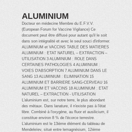
ALUMINIUM
Docteur en médecine Membre du E.F.V.V.
(European Forum for Vaccine Vigilance) Ce
document peut être diffusé pour autant qu'il le soit
dans son intégralité et avec le seul souci d'informer.
ALUMINIUM et VACCINS TABLE DES MATIERES
ALUMINIUM : ETAT NATUREL – EXTRACTION –
UTILISATION 3 ALUMINIUM : ROLE DANS
CERTAINES PATHOLOGIES 4 ALUMINIUM :
VOIES D'ABSORPTION 7 ALUMINIUM DANS LE
SANG 13 ALUMINIUM : ELIMINATION 15
ALUMINIUM ET BARRIERE SANG-CERVEAU 16
ALUMINIUM ET VACCINS 18 ALUMINIUM : ETAT
NATUREL – EXTRACTION - UTILISATION
L'aluminium est, sur notre terre, le plus abondant
des métaux. Dans lanature, il n'existe pas à l'état
libre. Combiné à l'oxygène, au fluor et ausilicium, il
constitue environ 8 % de l'écorce terrestre.
L'aluminium est le 13ième élément du tableau de
Mendeleïev, situé entre lemagnésium, 12ième