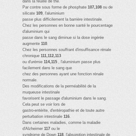
dans la feuille de thé.
Par contre sous forme de phosphate
107,108
ou de
silicate
109
, l'aluminium
passe plus difficilement la barrière intestinale.
Chez les personnes en bonne santé le pourcentage
d'aluminium qui
passe dans le sang diminue si la dose ingérée
augmente
110
.
Chez les personnes souffrant d'insuffisance rénale
chronique
111,112,113
ou d'urémie
114,115
, l'aluminium passe plus
facilement dans le sang que
chez des personnes ayant une fonction rénale
normale.
Des modifications de la perméabilité de la
muqueuse intestinale
favorisent le passage d'aluminium dans le sang.
Cela peut se voir lors de
gastro-entérite, d'entéropathie et de toute autre
perturbation intestinale
116
.
Dans certaines maladies, comme la maladie
d'Alzheimer
117
ou le
syndrome de Down
118
, l'absorption intestinale de