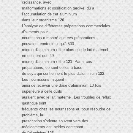
croissance, avec
malformations et ossification tardive, dû à
l'accumulation de cet aluminium
dans leur organisme
120
.
L'analyse de différentes préparations commerciales
d'aliments pour
nourrissons a montré que ces préparations
pouvaient contenir jusqu'à 500
microg d'aluminium / litre alors que le lait maternel
ne contient que 49
microg d'aluminium / litre
121
. Parmi ces
préparations, ce sont celles à base
de soya qui contiennent le plus d'aluminium
122
.
Les nourrissons risquent
ainsi de recevoir une dose d'aluminium 10 fois
supérieure à celle qu'ils
auraient avec le lait maternel. Les troubles de reflux
gastrique sont
fréquents chez les nourrissons et, pour résoudre ce
problème, la
prescription s'oriente souvent vers des
médicaments anti-acides contenant
de l'aluminium
123
.