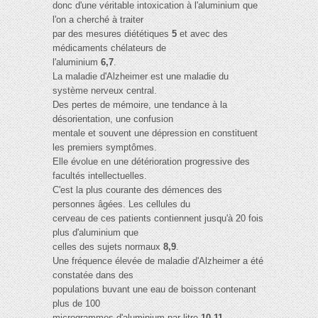
donc d'une véritable intoxication à l'aluminium que
l'on a cherché à traiter
par des mesures diététiques
5
et avec des
médicaments chélateurs de
l'aluminium
6,7
.
La maladie d'Alzheimer est une maladie du
système nerveux central.
Des pertes de mémoire, une tendance à la
désorientation, une confusion
mentale et souvent une dépression en constituent
les premiers symptômes.
Elle évolue en une détérioration progressive des
facultés intellectuelles.
C'est la plus courante des démences des
personnes âgées. Les cellules du
cerveau de ces patients contiennent jusqu'à 20 fois
plus d'aluminium que
celles des sujets normaux
8,9
.
Une fréquence élevée de maladie d'Alzheimer a été
constatée dans des
populations buvant une eau de boisson contenant
plus de 100
microgrammes d'aluminium par litre
10,11
.