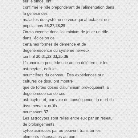
sur le singe, ont
confirmé le rôle prépondérant de l'alimentation dans
la genèse des
maladies du système nerveux qui affectaient ces
populations
26,27,28,29
.
On soupçonne donc l'aluminium de jouer un rôle
dans l'éclosion de
certaines formes de démence et de
dégénérescence du système nerveux
central
30,31,32,33,35,36
.
L'aluminium possède une action délétère sur les
astrocytes, cellules
nourricières du cerveau. Des expériences sur
cultures de tissu ont montré
que de fortes doses d'aluminium provoquaient la
dégénérescence de ces
astrocytes et, par voie de conséquence, la mort du
tissu nerveux qu'ils
nourrissent
37
.
Les astrocytes sont reliés entre eux par un réseau
de prolongements
cytoplasmiques par où peuvent transiter les
éléments nécessaires au bon