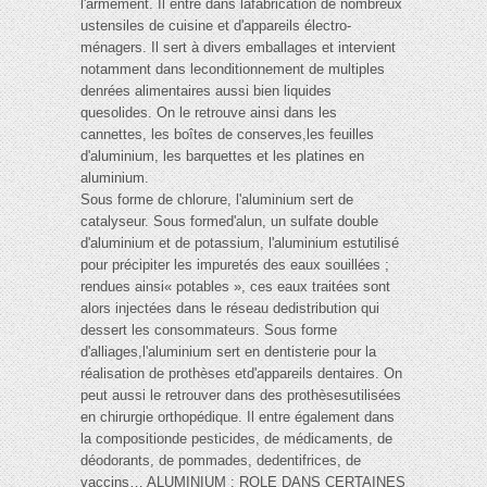
l'armement. Il entre dans lafabrication de nombreux
ustensiles de cuisine et d'appareils électro-
ménagers. Il sert à divers emballages et intervient
notamment dans leconditionnement de multiples
denrées alimentaires aussi bien liquides
quesolides. On le retrouve ainsi dans les
cannettes, les boîtes de conserves,les feuilles
d'aluminium, les barquettes et les platines en
aluminium.
Sous forme de chlorure, l'aluminium sert de
catalyseur. Sous formed'alun, un sulfate double
d'aluminium et de potassium, l'aluminium estutilisé
pour précipiter les impuretés des eaux souillées ;
rendues ainsi« potables », ces eaux traitées sont
alors injectées dans le réseau dedistribution qui
dessert les consommateurs. Sous forme
d'alliages,l'aluminium sert en dentisterie pour la
réalisation de prothèses etd'appareils dentaires. On
peut aussi le retrouver dans des prothèsesutilisées
en chirurgie orthopédique. Il entre également dans
la compositionde pesticides, de médicaments, de
déodorants, de pommades, dedentifrices, de
vaccins… ALUMINIUM : ROLE DANS CERTAINES