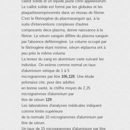
caillot solide et un liquide jaune citrin appelésérum.
Le caillot solide est formé par les globules et les
plaquettesemprisonnés dans un réseau de fibrine.
C'est le fibrinogène du plasmasanguin qui, à la
suite d'interventions complexes d'autres
composants dece plasma, donne naissance à la
fibrine. Le sérum sanguin diffère du plasma sanguin
par l'absence defibrinogène. Le volume occupé par
le fibrinogène étant minime, sérum etplasma ont à
peu près le même volume.
La teneur du sang en aluminium varie suivant les
individus. On estime comme normal un taux
d'aluminium sérique de 1 à 5
microgrammes par litre
106,128
. Une étude
polonaise cite, pour des adultes
en bonne santé, le chiffre moyen de 2,25
microgrammes d'aluminium par
litre de sérum
129
.
Les laboratoires d'analyses médicales indiquent
comme limite supérieure
de la normale 10 microgrammes d'aluminium par
litre de sérum.
Un taux de 15 microgrammes d'aluminium par litre