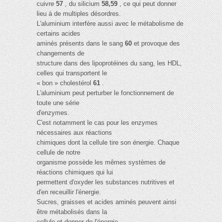
cuivre
57
, du silicium
58,59
, ce qui peut donner
lieu à de multiples désordres.
L'aluminium interfère aussi avec le métabolisme de
certains acides
aminés présents dans le sang
60
et provoque des
changements de
structure dans des lipoprotéines du sang, les HDL,
celles qui transportent le
« bon » cholestérol
61
.
L'aluminium peut perturber le fonctionnement de
toute une série
d'enzymes.
C'est notamment le cas pour les enzymes
nécessaires aux réactions
chimiques dont la cellule tire son énergie. Chaque
cellule de notre
organisme possède les mêmes systèmes de
réactions chimiques qui lui
permettent d'oxyder les substances nutritives et
d'en receuillir l'énergie.
Sucres, graisses et acides aminés peuvent ainsi
être métabolisés dans la
cellule et donner de l'énergie.