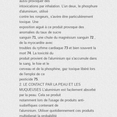
aussi provoquer des
intoxications par inhalation. L'un deux, le phosphure
d'aluminium, utilisé
contre les rongeurs, s'avère être particulièrement
toxique. Une
exposition aiguë à ce produit provoque des
anomalies du taux de sucre
sanguin
71
, une chute du magnésium sanguin
72
,
de la myocardite avec
troubles du rythme cardiaque
73
et bien souvent la
mort
74
. La toxicité du
produit provient de l'aluminium qui s'accumule dans
le sang, le foie et le
cerveau et de la phosphine, gaz toxique libéré lors
de l'emploi de ce
pesticide
75
.
2. LE CONTACT PAR LA PEAU ET LES
MUQUEUSES L'aluminium est facilement absorbé
par la peau. Cela se produit
notamment lors de l'usage de produits anti-
sudorifiques contenant de
l'aluminium. Utiliser quotidiennement ces produits
multiplierait la probabilité