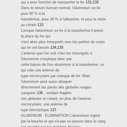
qui a pour fonction de transporter le fer
131,132
.
Dans le sérum humain normal, l'aluminium se lie
pour 60 % à la
transferrine, pour 34 % à l'albumine, et pour le reste
au citrate
133
.
Lorsque l'aluminium se lie à la transferrine il prend
la place du fer qui
n'est alors plus transporté vers les parties du corps
qui en ont besoin
134,135
.
L'anémie que l'on voit chez les intoxiqués à
l'aluminium s'explique donc par
cette liaison de l'ion aluminium à la transferrine, ce
qui crée une anémie de
type microcytaire par manque de fer. Mais
l'aluminium peut aussi attaquer
directement les parois des globules rouges
sanguins
136
, rendant fragiles
ces globules et créant, en plus de l'anémie
microcytaire, une anémie de
type hémolytique
137
.
ALUMINIUM : ELIMINATION L'aluminium ingéré
par la bouche et qui n'a pas su passer dans le sang
est excrété par les matières fécales.