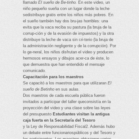
llamado
El sueño de Be-tinho.
En este video, un
niño pequeño sueña con un lugar donde la leche
sedistribuye gratis entre los niños más pobres. En
el sueño también hay dos bru-jas horribles: una
evita que la vaca reciba su pastura (la bruja de la
corrup-ción y de la evasión de impuestos) y la otra
distribuye la leche de vaca sin cri-terio (la bruja de
la administración negligente y de la corrupción). Por
lo ge-neral, los niños disfrutan el video y producen
hermosos ensayos y dibujos acer-ca de éste, lo
que demuestra que han entendido el mensaje
comunicado.
Capacitación para los maestros
Se capacitó a los maestros para que utilizaran
El
sueño de Betinho
en sus aulas.
Dos maestros de cada escuela pública fueron
invitados a participar del taller queconsistía en la
proyección del video y una clase sobre las leyes
del presupuesto
Estudiantes visitan la antigua
caja fuerta en la Secretaría del Tesoro
y la Ley de Responsabilidad Fiscal2. Además hubo
un debate entre funcionariospúblicos y del Tesoro y
los participantes. Los maestros obtuvieron varios