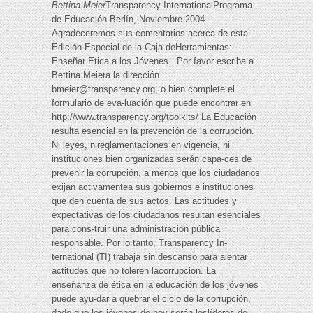
Bettina Meier
Transparency InternationalPrograma
de Educación Berlín, Noviembre 2004
Agradeceremos sus comentarios acerca de esta
Edición Especial de la Caja deHerramientas:
Enseñar Etica a los Jóvenes . Por favor escriba a
Bettina Meiera la dirección
bmeier@transparency.org
, o bien complete el
formulario de eva-luación que puede encontrar en
http://www.transparency.org/toolkits/ La Educación
resulta esencial en la prevención de la corrupción.
Ni leyes, nireglamentaciones en vigencia, ni
instituciones bien organizadas serán capa-ces de
prevenir la corrupción, a menos que los ciudadanos
exijan activamentea sus gobiernos e instituciones
que den cuenta de sus actos. Las actitudes y
expectativas de los ciudadanos resultan esenciales
para cons-truir una administración pública
responsable. Por lo tanto, Transparency In-
ternational (TI) trabaja sin descanso para alentar
actitudes que no toleren lacorrupción. La
enseñanza de ética en la educación de los jóvenes
puede ayu-dar a quebrar el ciclo de la corrupción,
dado que los jóvenes de hoy serán loslíderes de