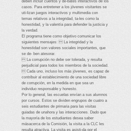
deben incluir cuentos y de-bates interactivos de los
casos. Para entretener a los jóvenes visitantes se
uti-lizan juegos interactivos y multimedia con
temas relativos a la integridad, ta-les como la
honestidad, y la valentía para defender la justicia y
la verdad.
El programa tiene como objetivo comunicar los
siguientes mensajes:  La integridad y la
honestidad son valores sociales importantes, que
se de- ben atesorar.
 La corrupción no debe ser tolerada, y resulta
perjudicial para todos los miembros de la sociedad.
 Cada uno, incluso los más jóvenes, es capaz de
contribuir al establecimiento de una sociedad libre
de corrupción, en la medida en que sea un
individuo responsable y honesto.
Por lo general, las escuelas envían a sus alumnos
por cursos. Estos se dividen engrupos de cuatro a
seis estudiantes de primaria para las visitas
guiadas de unahora y las interacciones. Dado que
la mayoría de los estudiantes desea saber
másacerca de la Comisión, la visita a la CLC les
resulta atractiva. La visita es asisti-da por el