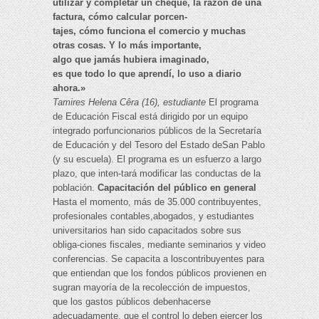
utilizar y completar un cheque, la razón de una
factura, cómo calcular porcen-
tajes, cómo funciona el comercio y muchas
otras cosas. Y lo más importante,
algo que jamás hubiera imaginado,
es que todo lo que aprendí, lo uso a diario
ahora.»
Tamires Helena Cêra (16), estudiante
El programa
de Educación Fiscal está dirigido por un equipo
integrado porfuncionarios públicos de la Secretaría
de Educación y del Tesoro del Estado deSan Pablo
(y su escuela). El programa es un esfuerzo a largo
plazo, que inten-tará modificar las conductas de la
población.
Capacitación del público en general
Hasta el momento, más de 35.000 contribuyentes,
profesionales contables,abogados, y estudiantes
universitarios han sido capacitados sobre sus
obliga-ciones fiscales, mediante seminarios y video
conferencias. Se capacita a loscontribuyentes para
que entiendan que los fondos públicos provienen en
sugran mayoría de la recolección de impuestos,
que los gastos públicos debenhacerse
adecuadamente, que el control lo deben ejercer los