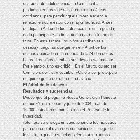
sus años de adolescencia, la Comisiónha
producido cortos video clips con temas éticos
cotidianos, para permitir quela joven audiencia
reflexione sobre éstos con mayor facilidad. Antes
de dejar la Aldea de los Lotos para la visita guiada,
cada participante ob-tiene una tarjeta en forma de
fruta. En esta tarjeta, los niños escriben sus
deseosy luego las cuelgan en el «Árbol de los
deseos» ubicado en la entrada de la Al-dea de los
Lotos. Los niños escriben sus deseos seriamente.
Por ejemplo, uno es-cribió: «En el futuro, quiero ser
Comisionado», otro escribió: «Quiero ser piloto,pero
no quiero gente corrupta en mi avión».
El árbol de los deseos
Resultados y sugerencias
Desde que el programa Nueva Generación Honesta
comenzó, entre enero y ju-lio de 2004, más de
10.000 estudiantes han visitado el Paraíso de la
Integridad.
Además, se entrega un cuestionario a los maestros
para que contribuyan con susopiniones. Luego de
la visita, algunas escuelas piden a sus alumnos