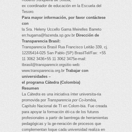
ex coordinador de educación en la Escuela del
Tesoro.
Para mayor información, por favor contáctese
con
la Sra. Heleny Uccello Gama Meirelles Barreto
en:
hugama@fazenda.sp.gov.br
Dirección de
Transparencia Brasil:
Transparencia Brasil Rua Francisco Leitão 339, cj.
12205414-025 San Pablo (SP) BrasilTel/Fax: +55
11 3062 3436+55 11 3062 3475e-mail:
tbrasil@transparencir.orgsitio
web:
www.transparencia.org.br
Trabajar con
universidades –
el programa Cátedra (Colombia)
Resumen
La
Cátedra
es una iniciativa ínter universita-ria
promovida por
Transparencia por Co-lombia,
Capítulo Nacional de TI en Colom-bia. Fue creada
para apoyar la formación éti-ca de los futuros
profesionales a partir de laentrega de herramientas
pedagógicas y la ge-neración de procesos que
complementan loque cada universidad realiza en