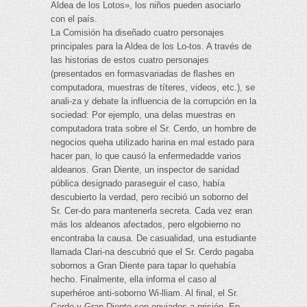
Aldea de los Lotos», los niños pueden asociarlo
con el país.
La Comisión ha diseñado cuatro personajes
principales para la Aldea de los Lo-tos. A través de
las historias de estos cuatro personajes
(presentados en formasvariadas de flashes en
computadora, muestras de títeres, videos, etc.), se
anali-za y debate la influencia de la corrupción en la
sociedad: Por ejemplo, una delas muestras en
computadora trata sobre el Sr. Cerdo, un hombre de
negocios queha utilizado harina en mal estado para
hacer pan, lo que causó la enfermedadde varios
aldeanos. Gran Diente, un inspector de sanidad
pública designado paraseguir el caso, había
descubierto la verdad, pero recibió un soborno del
Sr. Cer-do para mantenerla secreta. Cada vez eran
más los aldeanos afectados, pero elgobierno no
encontraba la causa. De casualidad, una estudiante
llamada Clari-na descubrió que el Sr. Cerdo pagaba
sobornos a Gran Diente para tapar lo quehabía
hecho. Finalmente, ella informa el caso al
superhéroe anti-soborno Wi-lliam. Al final, el Sr.
Cerdo y Gran Diente son enviados a prisión. En