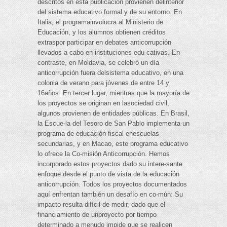
descritos en esta publicación provienen delinterior
del sistema educativo formal y de su entorno. En
Italia, el programainvolucra al Ministerio de
Educación, y los alumnos obtienen créditos
extraspor participar en debates anticorrupción
llevados a cabo en instituciones edu-cativas. En
contraste, en Moldavia, se celebró un día
anticorrupción fuera delsistema educativo, en una
colonia de verano para jóvenes de entre 14 y
16años. En tercer lugar, mientras que la mayoría de
los proyectos se originan en lasociedad civil,
algunos provienen de entidades públicas. En Brasil,
la Escue-la del Tesoro de San Pablo implementa un
programa de educación fiscal enescuelas
secundarias, y en Macao, este programa educativo
lo ofrece la Co-misión Anticorrupción. Hemos
incorporado estos proyectos dado su intere-sante
enfoque desde el punto de vista de la educación
anticorrupción. Todos los proyectos documentados
aquí enfrentan también un desafío en co-mún: Su
impacto resulta difícil de medir, dado que el
financiamiento de unproyecto por tiempo
determinado a menudo impide que se realicen