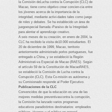
la Comisión deLucha contra la Corrupción (CLC) de
Macao, tiene como objetivo crear concien-cia entre
los jóvenes acerca de la importancia de la
integridad, mediante activi-dades tales como juego
de roles y debates. Se ha establecido un área de
juegoespecial llamada ‹Paraíso de la Integridad›
para alentar el aprendizaje creativo.
A seis meses de su creación, en enero de 2004, la
CLC ha recibido la visita de10.000 estudiantes. El
20 de diciembre de 1999, Macao, territorio
anteriormente administrado porlos portugueses, fue
entregado a China, y se estableció la Región
Administrati-va Especial de Macao (RAES). Según
el artículo 59 de la Constitución de MacaoRAES,
se estableció la Comisión de Lucha contra la
Corrupción (CLC). Esta Co-misión es autónoma y
su Comisionado responde al Poder Ejecutivo.
Publicaciones de la CLC
Convencidos de que la educación es una de las
mejores medidas preventivascontra la corrupción,
la Comisión ha lanzado varios programas
educativos paradistintos destinatarios: empleados
públicos, jóvenes y el público en general.