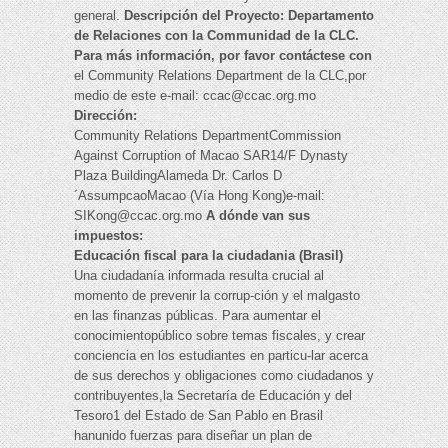
general.
Descripción del Proyecto: Departamento
de Relaciones con la Communidad de la CLC.
Para más información, por favor contáctese con
el Community Relations Department de la CLC,por
medio de este e-mail:
ccac@ccac.org.mo
Dirección:
Community Relations DepartmentCommission
Against Corruption of Macao SAR14/F Dynasty
Plaza BuildingAlameda Dr. Carlos D
´AssumpcaoMacao (Vía Hong Kong)e-mail:
SIKong@ccac.org.mo
A dónde van sus
impuestos:
Educación fiscal para la ciudadania (Brasil)
Una ciudadanía informada resulta crucial al
momento de prevenir la corrup-ción y el malgasto
en las finanzas públicas. Para aumentar el
conocimientopúblico sobre temas fiscales, y crear
conciencia en los estudiantes en particu-lar acerca
de sus derechos y obligaciones como ciudadanos y
contribuyentes,la Secretaría de Educación y del
Tesoro1 del Estado de San Pablo en Brasil
hanunido fuerzas para diseñar un plan de