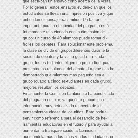
que escri-ban un ensayo corto acerca de la visita.
Por lo general, estos ensayos eviden-cian que los
estudiantes se llevan una impresión positiva y que
entienden elmensaje transmitido. Un factor
importante para la efectividad del programa está
íntimamente rela-cionado con la dimensión del
grupo: un curso de 40 alumnos puede tornar di-
fíciles los debates. Para solucionar este problema,
la clase se divide en gruposdiferentes durante la
sesión de debates y la visita guiada. En cada
grupo, los es-tudiantes eligen su propio líder para
presentar los resultados del debate. La prác-tica ha
demostrado que mientras más pequeño sea el
grupo (cuatro a cinco es-tudiantes en cada grupo),
mejores resultan los debates.
Finalmente, la Comisión también se ha beneficiado
del programa escolar, ya queéste proporciona
información muy actualizada respecto de los
pensamientos eideas de los niños. Esto podría
servir como referencia para el desarrollo de he-
rramientas educativas en el futuro y para ayudar a
aumentar la transparenciade la Comisión,
acercándola más a los niños y a los ciudadanos en