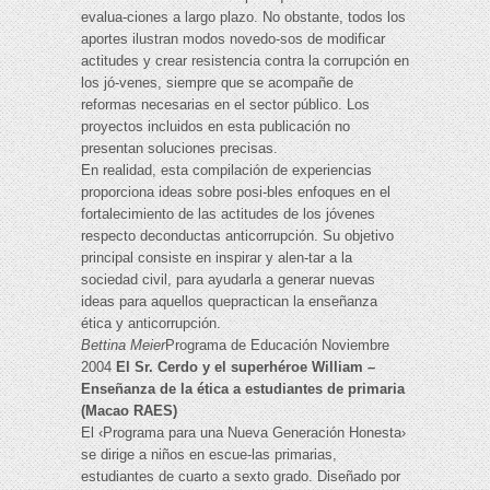
evalua-ciones a largo plazo. No obstante, todos los
aportes ilustran modos novedo-sos de modificar
actitudes y crear resistencia contra la corrupción en
los jó-venes, siempre que se acompañe de
reformas necesarias en el sector público. Los
proyectos incluidos en esta publicación no
presentan soluciones precisas.
En realidad, esta compilación de experiencias
proporciona ideas sobre posi-bles enfoques en el
fortalecimiento de las actitudes de los jóvenes
respecto deconductas anticorrupción. Su objetivo
principal consiste en inspirar y alen-tar a la
sociedad civil, para ayudarla a generar nuevas
ideas para aquellos quepractican la enseñanza
ética y anticorrupción.
Bettina Meier
Programa de Educación Noviembre
2004
El Sr. Cerdo y el superhéroe William –
Enseñanza de la ética a estudiantes de primaria
(Macao RAES)
El ‹Programa para una Nueva Generación Honesta›
se dirige a niños en escue-las primarias,
estudiantes de cuarto a sexto grado. Diseñado por