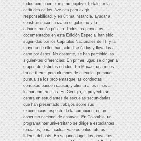
todos persiguen el mismo objetivo: fortalecer las
actitudes de los jóve-nes para exigir
responsabilidad, y en última instancia, ayudar a
construir suconfianza en el gobierno y la
administración pública. Todos los proyectos
documentados en esta Edición Especial han sido
sugeri-dos por los Capítulos Nacionales de TI, y la
mayoría de ellos han sido dise-ñados y llevados a
cabo por éstos. No obstante, se han percibido las
siguien-tes diferencias: En primer lugar, se dirigen a
grupos de distintas edades. En Macao, una mues-
tra de títeres para alumnos de escuelas primarias
puntualiza los problemasque las conductas
corruptas pueden causar, y alienta a los niños a
luchar con-tra ellas. En Georgia, el proyecto se
centra en estudiantes de escuelas secun-darias
que han presentado trabajos sobre sus
experiencias respecto de la corrupción, en un
concurso nacional de ensayos. En Colombia, un
programaínter universitario se dirige a estudiantes
terciarios, para inculcar valores enlos futuros
líderes del país. En segundo lugar, los proyectos