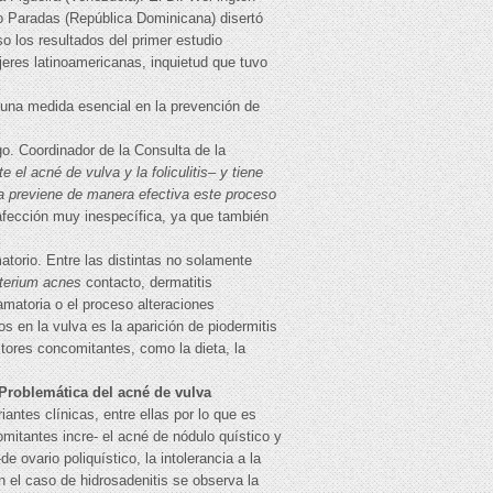
dro Paradas (República Dominicana) disertó
o los resultados del primer estudio
jeres latinoamericanas, inquietud que tuvo
 una medida esencial en la prevención de
o. Coordinador de la Consulta de la
el acné de vulva y la foliculitis– y tiene
na previene de manera efectiva este proceso
a afección muy inespecífica, ya que también
atorio. Entre las distintas no solamente
terium acnes
contacto, dermatitis
amatoria o el proceso alteraciones
 en la vulva es la aparición de piodermitis
actores concomitantes, como la dieta, la
Problemática del acné de vulva
antes clínicas, entre ellas por lo que es
mitantes incre- el acné de nódulo quístico y
 ovario poliquístico, la intolerancia a la
 el caso de hidrosadenitis se observa la