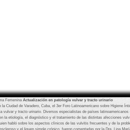
tima Femenina
Actualización en patología vulvar y tracto urinario
en la Ciudad de Varadero, Cuba, el 3er Foro Latinoamericano sobre Higiene Ín
gía vulvar y tracto urinario. Diversos especialistas de países latinoamerican
en la etiología, el diagnóstico y el tratamiento de las distintas afecciones vu
ien habló sobre los aspectos clínicos de las vulvitis frecuentes y de la prob
 escleroso y el liquen simple crónico, fueron comentadas por la Dra. Lina Marí