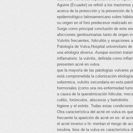
Aguirre (Ecuador) se refirió a los trastorno
acerca de la protección y la prevención de l
epidemiológico latinoamericano sobre hábito
su origen en el foro predecesor realizado 
Surge como principal conclusión de este en
afecciones genitourinarias tanto de origen 
Vulvitis frecuentes, foliculitis y erupcion
Patología de Vulva,Hospital universitario 
una etiología diversa. Aunque existen trata
inflamatorio.
la vulvitis, definida como infl
presenten acné en vulva.
que la mayoría de las patologías vulvares p
está comprometida la colonización etiologías
seborreica, vulvitis secundaria en esta pato
hormonales (como una res-enfermedad tumoral
a causa de la queratinización folicular, meca
culitis, forúnculos, abscesos y bartolinitis.
higiene y el estrés. Todas estas condicione
Otra característica del acné en vulva es que
frecuente la aparición de acné en es- el ac
el acné inverso o hi- mentan el riesgo de acn
insulina, bios de la vulva es característica 