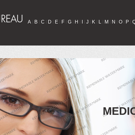
A
|
B
|
C
|
D
|
E
|
F
|
G
|
H
|
I
|
J
|
K
|
L
|
M
|
N
|
O
|
P
|
MEDI