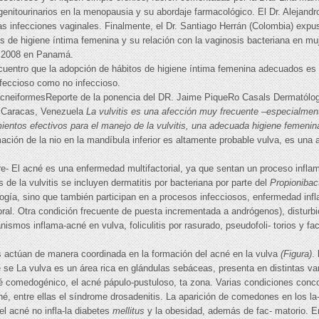
s genitourinarios en la menopausia y su abordaje farmacológico. El Dr. Alejan
as infecciones vaginales. Finalmente, el Dr. Santiago Herrán (Colombia) expus
s de higiene íntima femenina y su relación con la vaginosis bacteriana en mu
en 2008 en Panamá.
cuentro que la adopción de hábitos de higiene íntima femenina adecuados es
infeccioso como no infeccioso.
es acneiformesReporte de la ponencia del DR. Jaime PiqueRo Casals Dermatólog
de Caracas, Venezuela
La vulvitis es una afección muy frecuente –especialmente 
mientos efectivos para el manejo de la vulvitis, una adecuada higiene femeni
amación de la nio en la mandíbula inferior es altamente probable vulva, es un
re- El acné es una enfermedad multifactorial, ya que sentan un proceso inflam
 de la vulvitis se incluyen dermatitis por bacteriana por parte del
Propionibac
logía, sino que también participan en a procesos infecciosos, enfermedad infl
. Otra condición frecuente de puesta incrementada a andrógenos), disturbios
nismos inflama-acné en vulva, foliculitis por rasurado, pseudofoli- torios y f
s actúan de manera coordinada en la formación del acné en la vulva
(Figura)
.
 se La vulva es un área rica en glándulas sebáceas, presenta en distintas vari
né comedogénico, el acné pápulo-pustuloso, ta zona. Varias condiciones conco
é, entre ellas el síndrome drosadenitis. La aparición de comedones en los la-de
del acné no infla-la diabetes
mellitus
y la obesidad, además de fac- matorio. En