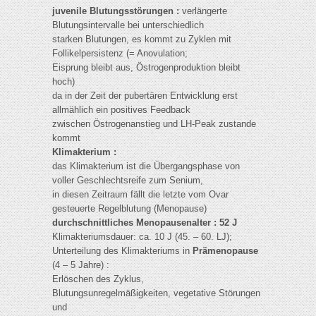
juvenile Blutungsstörungen :
verlängerte
Blutungsintervalle bei unterschiedlich
starken Blutungen, es kommt zu Zyklen mit
Follikelpersistenz (= Anovulation;
Eisprung bleibt aus, Östrogenproduktion bleibt
hoch)
da in der Zeit der pubertären Entwicklung erst
allmählich ein positives Feedback
zwischen Östrogenanstieg und LH-Peak zustande
kommt
Klimakterium :
das Klimakterium ist die Übergangsphase von
voller Geschlechtsreife zum Senium,
in diesen Zeitraum fällt die letzte vom Ovar
gesteuerte Regelblutung (Menopause)
durchschnittliches Menopausenalter : 52 J
Klimakteriumsdauer: ca. 10 J (45. – 60. LJ);
Unterteilung des Klimakteriums in
Prämenopause
(4 – 5 Jahre) :
Erlöschen des Zyklus,
Blutungsunregelmäßigkeiten, vegetative Störungen
und