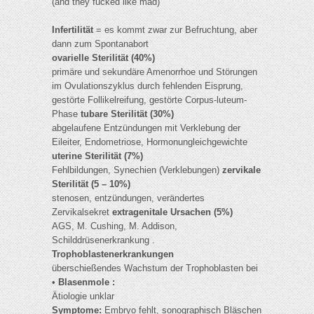
(and they fucked like mad)
Infertilität
= es kommt zwar zur Befruchtung, aber
dann zum Spontanabort
ovarielle Sterilität (40%)
primäre und sekundäre Amenorrhoe und Störungen
im Ovulationszyklus durch fehlenden Eisprung,
gestörte Follikelreifung, gestörte Corpus-luteum-
Phase
tubare Sterilität (30%)
abgelaufene Entzündungen mit Verklebung der
Eileiter, Endometriose, Hormonungleichgewichte
uterine Sterilität (7%)
Fehlbildungen, Synechien (Verklebungen)
zervikale
Sterilität (5 – 10%)
stenosen, entzündungen, verändertes
Zervikalsekret
extragenitale Ursachen (5%)
AGS, M. Cushing, M. Addison,
Schilddrüsenerkrankung .
Trophoblastenerkrankungen
überschießendes Wachstum der Trophoblasten bei
•
Blasenmole :
Ätiologie unklar
Symptome:
Embryo fehlt, sonographisch Bläschen