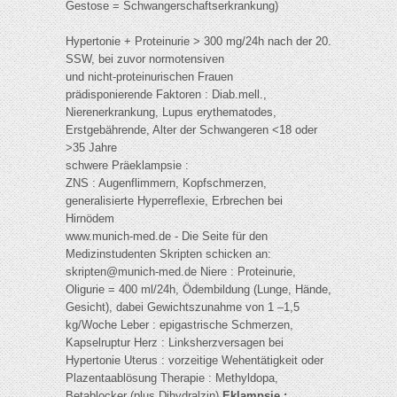
Gestose = Schwangerschaftserkrankung)
Hypertonie + Proteinurie > 300 mg/24h nach der 20.
SSW, bei zuvor normotensiven
und nicht-proteinurischen Frauen
prädisponierende Faktoren : Diab.mell.,
Nierenerkrankung, Lupus erythematodes,
Erstgebährende, Alter der Schwangeren <18 oder
>35 Jahre
schwere Präeklampsie :
ZNS : Augenflimmern, Kopfschmerzen,
generalisierte Hyperreflexie, Erbrechen bei
Hirnödem
www.munich-med.de - Die Seite für den
Medizinstudenten Skripten schicken an:
skripten@munich-med.de
Niere : Proteinurie,
Oligurie = 400 ml/24h, Ödembildung (Lunge, Hände,
Gesicht), dabei Gewichtszunahme von 1 –1,5
kg/Woche Leber : epigastrische Schmerzen,
Kapselruptur Herz : Linksherzversagen bei
Hypertonie Uterus : vorzeitige Wehentätigkeit oder
Plazentaablösung Therapie : Methyldopa,
Betablocker (plus Dihydralzin)
Eklampsie :