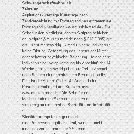
Schwangerschaftsabbruch :
Zeitraum
Aspirationskürrettage Kürrettage nach
Zervixerweichung mit Prostaglandinen extraamniale
Prostaglandininstallation www.munich-med.de - Die
Seite für den Medizinstudenten Skripten schicken
an:
skripten@munich-med.de
nach § 218 (1995) gilt
als : nicht-rechtswidrig : • medizinische Indikation :
keine Frist bei Gefährdung des Lebens der Mutter
oder schwerer psychischer Belastung • forensische
Indikation : bei Vergewaltigung bis Abschluß der 14.
Woche p.m. rechtswidrig aber straffrei : • Abbruch
nach Besuch einer anerkannten Beratungsstelle;
Frist ist der Abschluß der 14. Woche, keine
Kostenübernahme durch Krankenkasse
www.munich-med.de - Die Seite für den
Medizinstudenten Skripten schicken an:
skripten@munich-med.de
Sterilität und Infertilität
:
Sterilität
= Impotentia generandi
eine Partnerschaft gilt als steril, wenn es nicht
innerhalb von 2 Jahren zur SS kommt