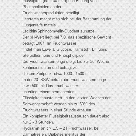
Flüssigkeit (ca. 100 ml/d) und Bildung von
Phospholipiden an der
Fruchtwasserproduktion beteiligt.
Letzteres macht man sich bei der Bestimmung der
Lungenreife mittels
Lecithin/Sphingomyelin-Quotient zunutze.
Der pH-Wert liegt bei 7,0, das spezifische Gewicht
beträgt 1007. Im Fruchtwasser
findet man Eiweiß, Glucose, Harnstoff, Bilirubin,
Steroidhormone und Phospholipide.
Die Fruchtwassermenge steigt bis zur 36. Woche
kontinuierlich an und beträgt zu
diesem Zeitpunkt etwa 1000 - 1500 ml.
In der 20. SSW beträgt die Fruchtwassermenge
etwa 500 ml. Das Fruchtwasser
unterliegt einem permanentem
Flüssigkeitsaustausch. In den letzten Wochen der
Schwangerschaft werden bis zu 50% des
Fruchtwassers in einer Stunde erneuert.
Ein kompletter Flüssigkeitsaustausch dauert also
nur 2 - 3 Stunden.
Hydramnion :
> 1,5 – 2 l Fruchtwasser, bei
Darmatresien, Diabetes mellitus der