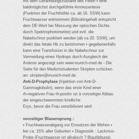
mit dem Gefährdungszustand des Feten • eine
baldmöglichst durchgeführte Amniozentese
(Punktion der Fruchthöhle ca. ab 16. SSW) kann
Fruchtwasser entnommen (Bilirubingehalt entspricht
dem DE-Wert bei Messung der optischen Dichte
durch Spektrophotometrie) und evtl. die
Nabelschnur punktiert werden (ab ca 20. SSW), um
direkt das fetale Hb zu bestimmen • gegebenenfalls
kann eine Transfusion in die Nabelschnur zur
Vermeidung eines Hydrops durch Ausgleich der
Anämie angezeigt sein www.munich-med.de - Die
Seite für den Medizinstudenten Skripten schicken
an:
skripten@munich-med.de
Anti-D-Prophylaxe
(Injektion von Anti-D-
Gammaglobulin), wenn das erste Kind einer
rh-negativen Frau rh-positiv ist à vorzeitiger Abbau
der eingeschwemmten kindliche
Erys, bevor die Frau sensibilisiert wird
vorzeitiger Blasensprung :
• Fruchtwasserabgang vor Einsetzen der Wehen •
bei ca. 15% aller Geburten • Diagnostik : Lackmus-
Probe (Fruchtwasser ist alkalisch ? Blaufärbung),