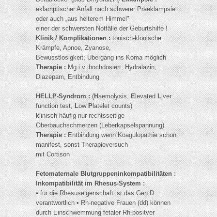
eklamptischer Anfall nach schwerer Präeklampsie
oder auch „aus heiterem Himmel"
einer der schwersten Notfälle der Geburtshilfe !
Klinik / Komplikationen :
tonisch-klonische
Krämpfe, Apnoe, Zyanose,
Bewusstlosigkeit; Übergang ins Koma möglich
Therapie :
Mg i.v. hochdosiert, Hydralazin,
Diazepam, Entbindung
HELLP-Syndrom :
(
H
aemolysis,
E
levated
L
iver
function test,
L
ow
P
latelet counts)
klinisch häufig nur rechtsseitige
Oberbauchschmerzen (Leberkapselspannung)
Therapie :
Entbindung wenn Koagulopathie schon
manifest, sonst Therapieversuch
mit Cortison
Fetomaternale Blutgruppeninkompatibilitäten :
Inkompatibilität im Rhesus-System :
• für die Rhesuseigenschaft ist das Gen D
verantwortlich • Rh-negative Frauen (dd) können
durch Einschwemmung fetaler Rh-positver