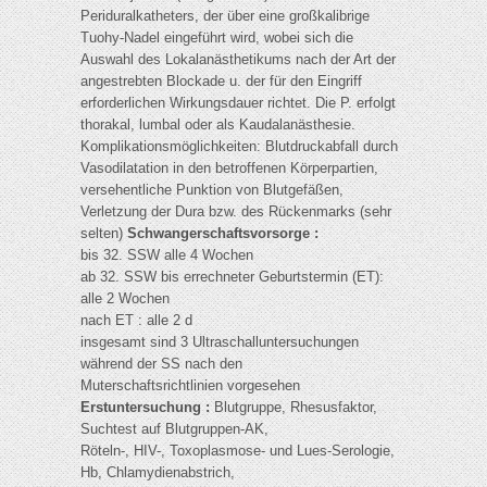
Periduralkatheters, der über eine großkalibrige
Tuohy-Nadel eingeführt wird, wobei sich die
Auswahl des Lokalanästhetikums nach der Art der
angestrebten Blockade u. der für den Eingriff
erforderlichen Wirkungsdauer richtet. Die P. erfolgt
thorakal, lumbal oder als Kaudalanästhesie.
Komplikationsmöglichkeiten: Blutdruckabfall durch
Vasodilatation in den betroffenen Körperpartien,
versehentliche Punktion von Blutgefäßen,
Verletzung der Dura bzw. des Rückenmarks (sehr
selten)
Schwangerschaftsvorsorge :
bis 32. SSW alle 4 Wochen
ab 32. SSW bis errechneter Geburtstermin (ET):
alle 2 Wochen
nach ET : alle 2 d
insgesamt sind 3 Ultraschalluntersuchungen
während der SS nach den
Muterschaftsrichtlinien vorgesehen
Erstuntersuchung :
Blutgruppe, Rhesusfaktor,
Suchtest auf Blutgruppen-AK,
Röteln-, HIV-, Toxoplasmose- und Lues-Serologie,
Hb, Chlamydienabstrich,