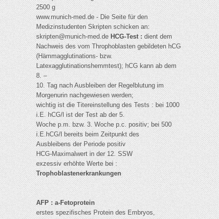
2500 g
www.munich-med.de - Die Seite für den
Medizinstudenten Skripten schicken an:
skripten@munich-med.de
HCG-Test :
dient dem
Nachweis des vom Throphoblasten gebildeten hCG
(Hämmagglutinations- bzw.
Latexagglutinationshemmtest); hCG kann ab dem
8. –
10. Tag nach Ausbleiben der Regelblutung im
Morgenurin nachgewiesen werden;
wichtig ist die Titereinstellung des Tests : bei 1000
i.E. hCG/l ist der Test ab der 5.
Woche p.m. bzw. 3. Woche p.c. positiv; bei 500
i.E.hCG/l bereits beim Zeitpunkt des
Ausbleibens der Periode positiv
HCG-Maximalwert in der 12. SSW
exzessiv erhöhte Werte bei :
Trophoblastenerkrankungen
AFP : a-Fetoprotein
erstes spezifisches Protein des Embryos,