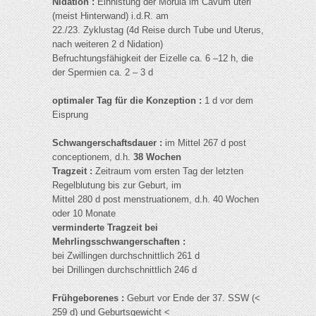
Nidation :
Einnistung der Morula im Cavum uteri
(meist Hinterwand) i.d.R. am
22./23. Zyklustag (4d Reise durch Tube und Uterus,
nach weiteren 2 d Nidation)
Befruchtungsfähigkeit der Eizelle ca. 6 –12 h, die
der Spermien ca. 2 – 3 d
optimaler Tag für die Konzeption :
1 d vor dem
Eisprung
Schwangerschaftsdauer :
im Mittel 267 d post
conceptionem, d.h.
38 Wochen
Tragzeit :
Zeitraum vom ersten Tag der letzten
Regelblutung bis zur Geburt, im
Mittel 280 d post menstruationem, d.h. 40 Wochen
oder 10 Monate
verminderte Tragzeit bei
Mehrlingsschwangerschaften :
bei Zwillingen durchschnittlich 261 d
bei Drillingen durchschnittlich 246 d
Frühgeborenes :
Geburt vor Ende der 37. SSW (<
259 d) und Geburtsgewicht <