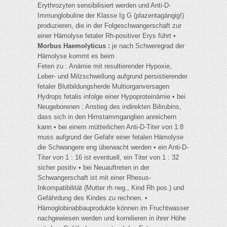
Erythrozyten sensibilisiert werden und Anti-D-
Immunglobuline der Klasse Ig G (plazentagängig!)
produzieren, die in der Folgeschwangerschaft zur
einer Hämolyse fetaler Rh-positiver Erys führt •
Morbus Haemolyticus :
je nach Schweregrad der
Hämolyse kommt es beim
Feten zu : Anämie mit resultierender Hypoxie,
Leber- und Milzschwellung aufgrund persistierender
fetaler Blutbildungsherde Multiorganversagen
Hydrops fetalis infolge einer Hypoproteinämie • bei
Neugeborenen : Anstieg des indirekten Bilirubins,
dass sich in den Hirnstammganglien anreichern
kann • bei einem mütterlichen Anti-D-Titer von 1:8
muss aufgrund der Gefahr einer fetalen Hämolyse
die Schwangere eng überwacht werden • ein Anti-D-
Titer von 1 : 16 ist eventuell, ein Titer von 1 : 32
sicher positiv • bei Neuauftreten in der
Schwangerschaft ist mit einer Rhesus-
Inkompatibilität (Mutter rh neg., Kind Rh pos.) und
Gefährdung des Kindes zu rechnen. •
Hämoglobinabbauprodukte können im Fruchtwasser
nachgewiesen werden und korrelieren in ihrer Höhe