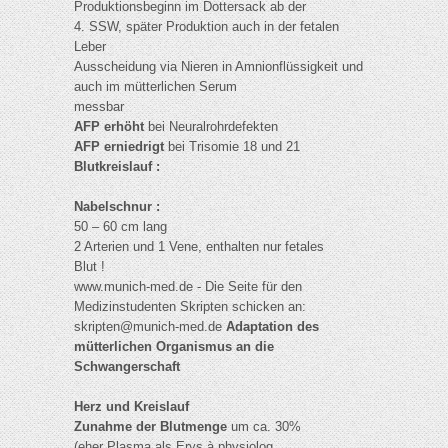
Produktionsbeginn im Dottersack ab der
4. SSW, später Produktion auch in der fetalen
Leber
Ausscheidung via Nieren in Amnionflüssigkeit und
auch im mütterlichen Serum
messbar
AFP erhöht
bei Neuralrohrdefekten
AFP erniedrigt
bei Trisomie 18 und 21
Blutkreislauf :
Nabelschnur :
50 – 60 cm lang
2 Arterien und 1 Vene, enthalten nur fetales
Blut !
www.munich-med.de - Die Seite für den
Medizinstudenten Skripten schicken an:
skripten@munich-med.de
Adaptation des
mütterlichen Organismus an die
Schwangerschaft
Herz und Kreislauf
Zunahme der Blutmenge
um ca. 30%
(eher Plasma als Erys à physiolog.