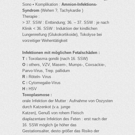
Sono • Komplikation :
Amnion-Infektions-
Syndrom
(Wehen ?, Tachykardie )
Therapie :
> 37. SSW : Entbindung; 36. – 37. SSW : je nach
Klinik < 36. SSW : Induktion der kindlichen
Lungenreifung (Glukokortikoide), Tokolyse bei
vorzeitiger Wehentätigkeit
Infektionen mit möglichen Fetalschäden :
T :
Toxolasma gondii (nach 16. SSW)
O :
others, VZV, Masern-, Mumps-, Coxsackie-,
Parvo-Virus, Trep. pallidum
R :
Röteln- Virus
C :
Cytomegalie-Virus
H :
HSV
Toxoplasmose :
orale Infektion der Mutter : Aufnahme von Oozysten
durch Katzenkot (v.a. junge
Katzen), Genuß von rohem Fleisch
diaplazentare Infektion des Feten : erst nach der
16. SSW möglich (je höher das
Gestationsalter, desto größer das Risiko der