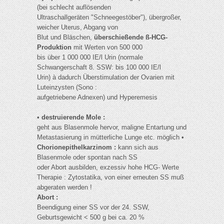
(bei schlecht auflösenden
Ultraschallgeräten "Schneegestöber"), übergroßer,
weicher Uterus, Abgang von
Blut und Bläschen,
überschießende ß-HCG-
Produktion
mit Werten von 500 000
bis über 1 000 000 IE/l Urin (normale
Schwangerschaft 8. SSW: bis 100 000 IE/l
Urin) à dadurch Überstimulation der Ovarien mit
Luteinzysten (Sono :
aufgetriebene Adnexen) und Hyperemesis
•
destruierende Mole :
geht aus Blasenmole hervor, maligne Entartung und
Metastasierung in mütterliche Lunge etc. möglich •
Chorionepithelkarzinom :
kann sich aus
Blasenmole oder spontan nach SS
oder Abort ausbilden, exzessiv hohe HCG- Werte
Therapie : Zytostatika, von einer erneuten SS muß
abgeraten werden !
Abort :
Beendigung einer SS vor der 24. SSW,
Geburtsgewicht < 500 g bei ca. 20 %