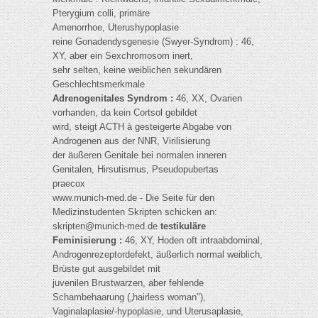
Pterygium colli, primäre
Amenorrhoe, Uterushypoplasie
reine Gonadendysgenesie (Swyer-Syndrom) : 46,
XY, aber ein Sexchromosom inert,
sehr selten, keine weiblichen sekundären
Geschlechtsmerkmale
Adrenogenitales Syndrom :
46, XX, Ovarien
vorhanden, da kein Cortsol gebildet
wird, steigt ACTH à gesteigerte Abgabe von
Androgenen aus der NNR, Virilisierung
der äußeren Genitale bei normalen inneren
Genitalen, Hirsutismus, Pseudopubertas
praecox
www.munich-med.de - Die Seite für den
Medizinstudenten Skripten schicken an:
skripten@munich-med.de
testikuläre
Feminisierung :
46, XY, Hoden oft intraabdominal,
Androgenrezeptordefekt, äußerlich normal weiblich,
Brüste gut ausgebildet mit
juvenilen Brustwarzen, aber fehlende
Schambehaarung („hairless woman"),
Vaginalaplasie/-hypoplasie, und Uterusaplasie,