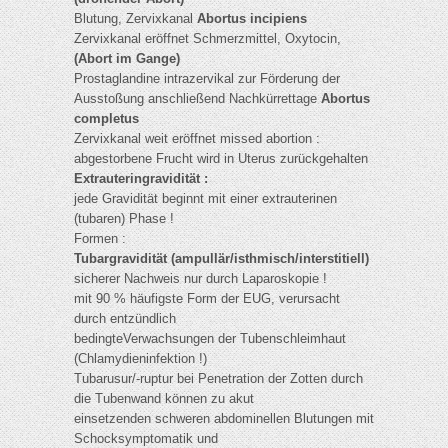
Blutung, Zervixkanal
Abortus incipiens
Zervixkanal eröffnet Schmerzmittel, Oxytocin,
(Abort im Gange)
Prostaglandine intrazervikal zur Förderung der
Ausstoßung anschließend Nachkürrettage
Abortus
completus
Zervixkanal weit eröffnet missed abortion :
abgestorbene Frucht wird in Uterus zurückgehalten
Extrauteringravidität :
jede Gravidität beginnt mit einer extrauterinen
(tubaren) Phase !
Formen :
Tubargravidität (ampullär/isthmisch/interstitiell)
sicherer Nachweis nur durch Laparoskopie !
mit 90 % häufigste Form der EUG, verursacht
durch entzündlich
bedingteVerwachsungen der Tubenschleimhaut
(Chlamydieninfektion !)
Tubarusur/-ruptur bei Penetration der Zotten durch
die Tubenwand können zu akut
einsetzenden schweren abdominellen Blutungen mit
Schocksymptomatik und