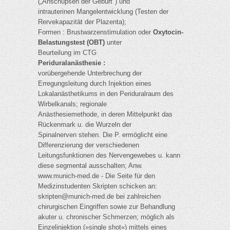
(„Anschupsen der Geburt") und
intrauterinen Mangelentwicklung (Testen der
Rervekapazität der Plazenta);
Formen : Brustwarzenstimulation oder
Oxytocin-
Belastungstest (OBT)
unter
Beurteilung im CTG
Periduralanästhesie :
vorübergehende Unterbrechung der
Erregungsleitung durch Injektion eines
Lokalanästhetikums in den Periduralraum des
Wirbelkanals; regionale
Anästhesiemethode, in deren Mittelpunkt das
Rückenmark u. die Wurzeln der
Spinalnerven stehen. Die P. ermöglicht eine
Differenzierung der verschiedenen
Leitungsfunktionen des Nervengewebes u. kann
diese segmental ausschalten; Anw.
www.munich-med.de - Die Seite für den
Medizinstudenten Skripten schicken an:
skripten@munich-med.de
bei zahlreichen
chirurgischen Eingriffen sowie zur Behandlung
akuter u. chronischer Schmerzen; möglich als
Einzelinjektion (»single shot«) mittels eines