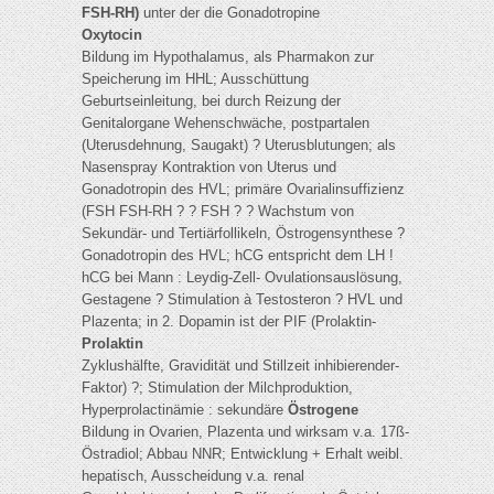
FSH-RH)
unter der die Gonadotropine
Oxytocin
Bildung im Hypothalamus, als Pharmakon zur
Speicherung im HHL; Ausschüttung
Geburtseinleitung, bei durch Reizung der
Genitalorgane Wehenschwäche, postpartalen
(Uterusdehnung, Saugakt) ? Uterusblutungen; als
Nasenspray Kontraktion von Uterus und
Gonadotropin des HVL; primäre Ovarialinsuffizienz
(FSH FSH-RH ? ? FSH ? ? Wachstum von
Sekundär- und Tertiärfollikeln, Östrogensynthese ?
Gonadotropin des HVL; hCG entspricht dem LH !
hCG bei Mann : Leydig-Zell- Ovulationsauslösung,
Gestagene ? Stimulation à Testosteron ? HVL und
Plazenta; in 2. Dopamin ist der PIF (Prolaktin-
Prolaktin
Zyklushälfte, Gravidität und Stillzeit inhibierender-
Faktor) ?; Stimulation der Milchproduktion,
Hyperprolactinämie : sekundäre
Östrogene
Bildung in Ovarien, Plazenta und wirksam v.a. 17ß-
Östradiol; Abbau NNR; Entwicklung + Erhalt weibl.
hepatisch, Ausscheidung v.a. renal