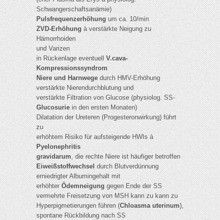
Schwangerschaftsanämie)
Pulsfrequenzerhöhung
um ca. 10/min
ZVD-Erhöhung
à verstärkte Neigung zu
Hämorrhoiden
und Varizen
in Rückenlage eventuell
V.cava-
Kompressionssyndrom
Niere und Harnwege
durch HMV-Erhöhung
verstärkte Nierendurchblutung und
verstärkte Filtration von Glucose (physiolog. SS-
Glucosurie
in den ersten Monaten)
Dilatation der Ureteren (Progesteronwirkung) führt
zu
erhöhtem Risiko für aufsteigende HWIs à
Pyelonephritis
gravidarum
, die rechte Niere ist häufiger betroffen
Eiweißstoffwechsel
durch Blutverdünnung
erniedrigter Albumingehalt mit
erhöhter
Ödemneigung
gegen Ende der SS
vermehrte Freisetzung von MSH kann zu kann zu
Hyperpigmetierungen führen (
Chloasma uterinum
),
spontane Rückbildung nach SS