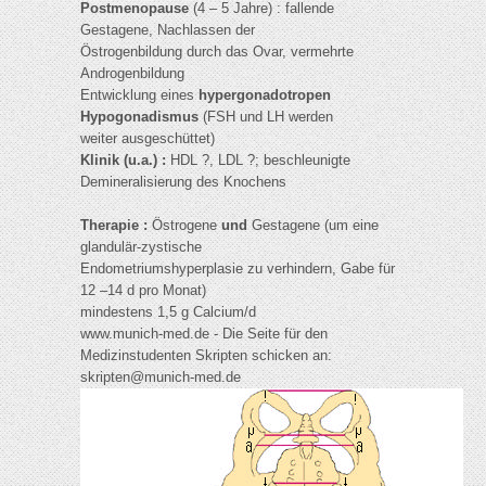
Postmenopause
(4 – 5 Jahre) : fallende
Gestagene, Nachlassen der
Östrogenbildung durch das Ovar, vermehrte
Androgenbildung
Entwicklung eines
hypergonadotropen
Hypogonadismus
(FSH und LH werden
weiter ausgeschüttet)
Klinik (u.a.) :
HDL ?, LDL ?; beschleunigte
Demineralisierung des Knochens
Therapie :
Östrogene
und
Gestagene (um eine
glandulär-zystische
Endometriumshyperplasie zu verhindern, Gabe für
12 –14 d pro Monat)
mindestens 1,5 g Calcium/d
www.munich-med.de - Die Seite für den
Medizinstudenten Skripten schicken an:
skripten@munich-med.de