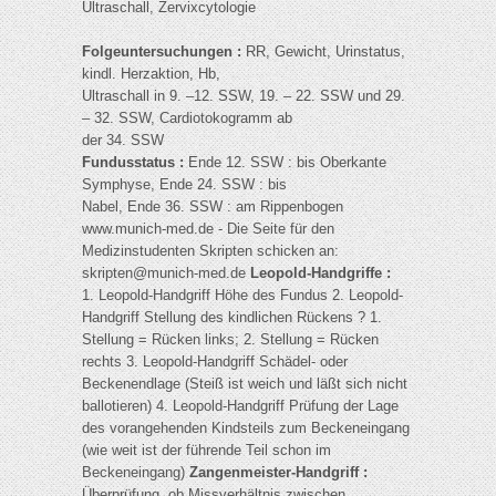
Ultraschall, Zervixcytologie
Folgeuntersuchungen :
RR, Gewicht, Urinstatus,
kindl. Herzaktion, Hb,
Ultraschall in 9. –12. SSW, 19. – 22. SSW und 29.
– 32. SSW, Cardiotokogramm ab
der 34. SSW
Fundusstatus :
Ende 12. SSW : bis Oberkante
Symphyse, Ende 24. SSW : bis
Nabel, Ende 36. SSW : am Rippenbogen
www.munich-med.de - Die Seite für den
Medizinstudenten Skripten schicken an:
skripten@munich-med.de
Leopold-Handgriffe :
1. Leopold-Handgriff Höhe des Fundus 2. Leopold-
Handgriff Stellung des kindlichen Rückens ? 1.
Stellung = Rücken links; 2. Stellung = Rücken
rechts 3. Leopold-Handgriff Schädel- oder
Beckenendlage (Steiß ist weich und läßt sich nicht
ballotieren) 4. Leopold-Handgriff Prüfung der Lage
des vorangehenden Kindsteils zum Beckeneingang
(wie weit ist der führende Teil schon im
Beckeneingang)
Zangenmeister-Handgriff :
Überprüfung, ob Missverhältnis zwischen