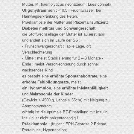
Mutter, M. haemolyticus neonatarum, Lues connata
Oligohydramnion :
< 0,5 l Fruchtwasser, bei
Harnwegserkrankung des Feten,
Präeklampsie der Mutter und Plazentainsuffizienz
Diabetes mellitus und Schwangerschaft
die Stoffwechsellage der Mutter ist äußerst labil
und ändert sich im Laufe der SS :
• Frühschwangerschaft : labile Lage, oft
Verschlechterung
• Mitte : meist Stabilisierung für 2 – 3 Monate •
Ende : meist Verschlechterung durch schnell
wachsendes Kind
es besteht eine
erhöhte Spontanabortrate
, eine
erhöhte Fehlbildungsrate
, meist
ein
Hydramnion
, eine
erhöhte Infektanfälligkeit
und
Makrosomie der Kinder
(Gewicht > 4500 g, Länge > 55cm) mit Neigung zu
Atemnotsyndrom
wichtig ist die optimale BZ-Einstellung mit Insulin,
Insulin ist nicht palzentagängig !
Präeklampsie :
(früher : EPH-Gestose ?
E
dema,
P
roteinurie,
H
ypertension;