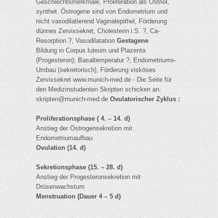
Geschlechtsmerkmale, Proliferation als Östriol,
synthet. Östrogene sind von Endometrium und
nicht vasodilatierend Vaginalepithel, Förderung
dünnes Zervixsekret, Cholesterin i.S. ?, Ca-
Resorption ?, Vasodilatation
Gestagene
Bildung in Corpus luteum und Plazenta
(Progesteron); Basaltemperatur ?, Endometriums-
Umbau (sekretorisch), Förderung visköses
Zervixsekret www.munich-med.de - Die Seite für
den Medizinstudenten Skripten schicken an:
skripten@munich-med.de
Ovulatorischer Zyklus :
Proliferationsphase ( 4. – 14. d)
Anstieg der Östrogensekretion mit
Endometriumaufbau
Ovulation (14. d)
Sekretionsphase (15. – 28. d)
Anstieg der Progesteronsekretion mit
Drüsenwachstum
Menstruation (Dauer 4 – 5 d)