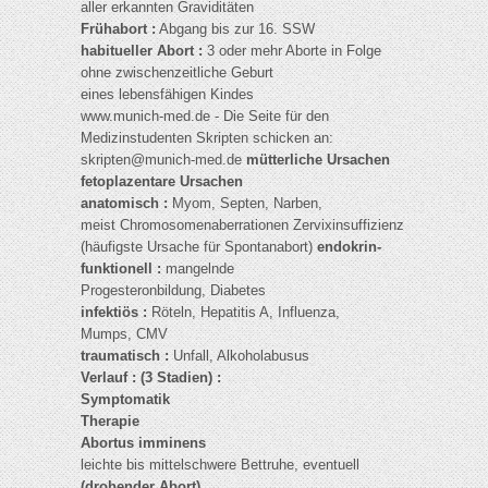
aller erkannten Graviditäten
Frühabort :
Abgang bis zur 16. SSW
habitueller Abort :
3 oder mehr Aborte in Folge
ohne zwischenzeitliche Geburt
eines lebensfähigen Kindes
www.munich-med.de - Die Seite für den
Medizinstudenten Skripten schicken an:
skripten@munich-med.de
mütterliche Ursachen
fetoplazentare Ursachen
anatomisch :
Myom, Septen, Narben,
meist Chromosomenaberrationen Zervixinsuffizienz
(häufigste Ursache für Spontanabort)
endokrin-
funktionell :
mangelnde
Progesteronbildung, Diabetes
infektiös :
Röteln, Hepatitis A, Influenza,
Mumps, CMV
traumatisch :
Unfall, Alkoholabusus
Verlauf : (3 Stadien) :
Symptomatik
Therapie
Abortus imminens
leichte bis mittelschwere Bettruhe, eventuell
(drohender Abort)