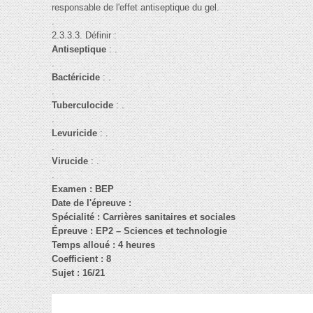
responsable de l'effet antiseptique du gel.
.
2.3.3.3. Définir :
Antiseptique
: .
.
Bactéricide
: .
.
Tuberculocide
: .
.
Levuricide
: .
.
Virucide
: .
.
Examen : BEP
Date de l'épreuve :
Spécialité : Carrières sanitaires et sociales
Épreuve : EP2 – Sciences et technologie
Temps alloué : 4 heures
Coefficient : 8
Sujet : 16/21