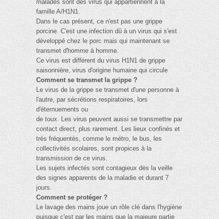
malades sont des virus qui appartiennent à la
famille A/H1N1.
Dans le cas présent, ce n'est pas une grippe
porcine. C'est une infection dû à un virus qui s'est
développé chez le porc mais qui maintenant se
transmet d'homme à homme.
Ce virus est différent du virus H1N1 de grippe
saisonnière, virus d'origine humaine qui circule
Comment se transmet la grippe ?
Le virus de la grippe se transmet d'une personne à
l'autre, par sécrétions respiratoires, lors
d'éternuements ou
de toux. Les virus peuvent aussi se transmettre par
contact direct, plus rarement. Les lieux confinés et
très fréquentés, comme le métro, le bus, les
collectivités scolaires, sont propices à la
transmission de ce virus.
Les sujets infectés sont contagieux dès la veille
des signes apparents de la maladie et durant 7
jours.
Comment se protéger ?
Le lavage des mains joue un rôle clé dans l'hygiène
puisque c'est par les mains que la majeure partie