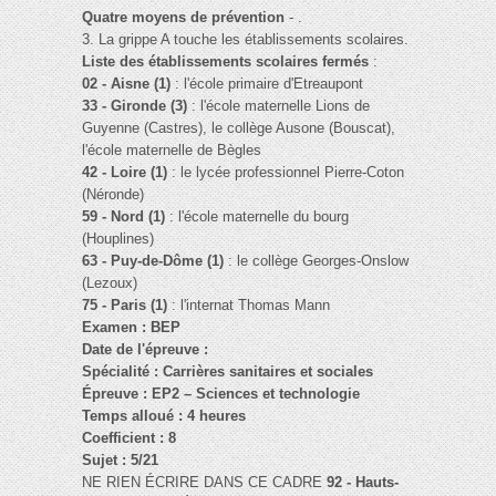
Quatre moyens de prévention
- .
3. La grippe A touche les établissements scolaires.
Liste des établissements scolaires fermés
:
02 - Aisne (1)
: l'école primaire d'Etreaupont
33 - Gironde (3)
: l'école maternelle Lions de
Guyenne (Castres), le collège Ausone (Bouscat),
l'école maternelle de Bègles
42 - Loire (1)
: le lycée professionnel Pierre-Coton
(Néronde)
59 - Nord (1)
: l'école maternelle du bourg
(Houplines)
63 - Puy-de-Dôme (1)
: le collège Georges-Onslow
(Lezoux)
75 - Paris (1)
: l'internat Thomas Mann
Examen : BEP
Date de l'épreuve :
Spécialité : Carrières sanitaires et sociales
Épreuve : EP2 – Sciences et technologie
Temps alloué : 4 heures
Coefficient : 8
Sujet : 5/21
NE RIEN ÉCRIRE DANS CE CADRE
92 - Hauts-