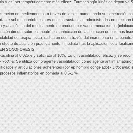
pia y así ser terapéuticamente más eficaz. Farmacología kinésica deportiva
stración de medicamentos a través de la piel, aumentando su penetración has
tante sobre la iontoforesis es que las sustancias administradas no precisan t
ria y analgésica del medicamento se produce por varios mecanismos (inhibició
 acción directa sobre los neutrófilos, inhibición de la liberación de enzimas l
dalidad de terapia física, radica en que a través del incremento en la penetr
 efecto de aparición prácticamente inmediata tras la aplicación local facilitan
EN SONOFORESIS
acolina al 0.025% y salicilato al 10%. Es un vasodilatador eficaz y se reco
 -
Yodina
: Se utiliza como agente vasodilatador, como agente antiinflamatorio
lcificados y articulaciones adherentes (por ej: hombro congelado) -
Lidocaína
: 
n procesos inflamatorios en pomada al 0.5-1 %