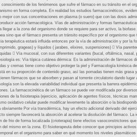
l conocimiento de los fenómenos que sufre el fármaco en su tránsito en el o
ganismo en forma completa. En realidad los estudios farmacocinéticos, eviden
o mejor con sus concentraciones en plasma (o suero) que con las dosis admin
á producir acción farmacológica. Vías de administración y formas farmacéutica
legar a la zona del organismo donde se requiere para ser activo, la biofase
ea sino que el fármaco presenta un tránsito específico por el organismo que 
ia terapéutica estará influida entonces por la vía de administración y por la 
rimido, grageas) y líquidos ( jarabes, elixires, suspensiones)  Vía parenter
uidas  Vía mucosal, con sus diferentes variantes (bucal, oftálmica, nasal, p
siología es: Vía tópica cutánea dérmica: Es la administración de fármacos dir
as y cremas tiene como objetivo proteger la piel y Farmacología kinésica dep
stá en su proporción de contenido graso, así las pomadas tienen más grasa y 
tienen fármacos que se absorben y pasan al torrente circulatorio dando lugar 
ología son la elevada variabilidad individual que presenta la barrera epidérmic
ones. La farmacocinética de un fármaco se puede ver modificada por diversos 
ones de la fisioterapia (ejercicio, aplicación de agentes físicos, técnicas m
mo oxidativo celular puede modificar levemente la absorción o la biodisponibil
rá obviamente Por vía transdérmica, hay un efecto adicional derivado del ejerc
to siempre favorecerá la absorción al acelerar la disolución del fármaco. La io
n de frio de forma localizada (crioterapia) tiene efectos vasoconstrictores qu
ón del mismo en la zona. El fisioterapeuta debe conocer que principios activo
mporal en el organismo para saber en qué momento los niveles plasmáticos s