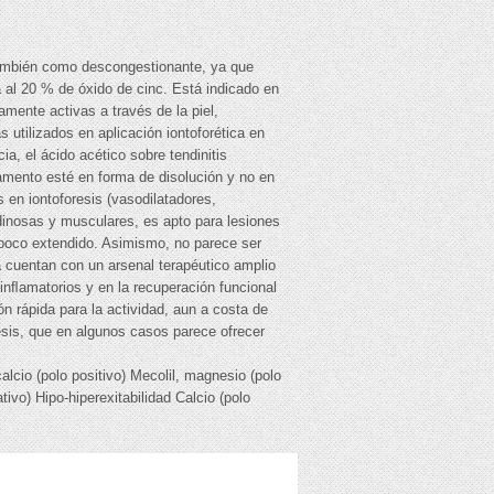
 también como descongestionante, ya que
a al 20 % de óxido de cinc. Está indicado en
amente activas a través de la piel,
 utilizados en aplicación iontoforética en
a, el ácido acético sobre tendinitis
camento esté en forma de disolución y no en
 en iontoforesis (vasodilatadores,
ndinosas y musculares, es apto para lesiones
poco extendido. Asimismo, no parece ser
a cuentan con un arsenal terapéutico amplio
 inﬂamatorios y en la recuperación funcional
n rápida para la actividad, aun a costa de
resis, que en algunos casos parece ofrecer
lcio (polo positivo) Mecolil, magnesio (polo
tivo) Hipo-hiperexitabilidad Calcio (polo