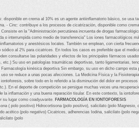
s
: disponible en crema al 10% es un agente antiinflamatorio básico, se usa
na. -
Cinc
: contribuye a los procesos de cicatrización, disponible como crem
es Consiste en la "Administración percutánea incruenta de drogas farmacológic
pida o interrumpida como medio de transferencia" Los iones farmacológicos más
iinﬂamatorios y anestésicos locales. También se emplean, con cierta frecuenci
ro sódico al 2% para cicatrices. En todos los casos es preferible que el medi
den consultarse las polaridades y efectos de los principales fármacos usados
s, etc.) Su uso en patologías traumáticas deportivas, tanto ligamentarias, te
. Farmacología kinésica deportiva Sin embargo, su uso en dicho campo esta 
u uso se reduce a unas pocas afecciones. La Medicina Física y la Fisioterapi
iontoforesis, sobre todo en lo referido a la disminución del dolor en procesos
 etc.). En el deporte de competición se persigue muchas veces una recuperació
de la inﬂamación y una buena reparación tisular. En este contexto, la iontofo
ner su lugar como coadyuvante.
FARMACOLOGÍA EN IONTOFORESIS
 polo positivo) Hidrocortisona (polo positivo), salicilato (polo Magnesio, ca
do acético (polo negativo) Cicatrices, adherencias Iodina, salicilato (polo nega
licilato (polo