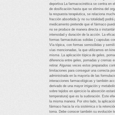
deportiva La farmacocinética se centra en e
de dosificación hasta que se elimina del or
la respuesta terapéutica, se relaciona much
fracción absorbida (y no su totalidad) podr
medicamento pretende que el fármaco pueda l
no se produce de manera directa o instantán
intensidad y duración de la acción. La eficac
formas farmacéuticas solidas ( capsulas comp
Vía tópica, con formas semisólidas y semilíq
vías mencionadas, la que utilizamos en kine
misma .La aplicación tópica de geles, pomad
diferencia entre geles, pomadas y cremas e
retirar. Algunas veces estos preparados con
limitaciones para conseguir una correcta pos
administrada en la mayoría de las formulaci
interacciones farmacológicas y también acci
derivado de una mayor irrigación y metabolis
sobre tejidos en ejercicio la absorción esta
temperatura) que es la sudoración. Este efec
la misma manera. Por otro lado, la aplicació
fármaco hacia la vía sistémica o la retenci
toma. Debe conocer también su evolución te