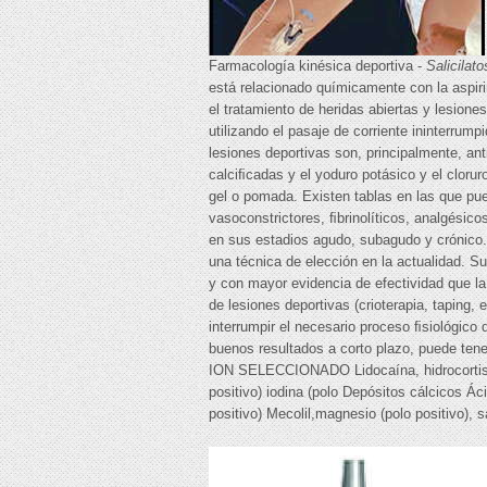
Farmacología kinésica deportiva -
Salicilato
está relacionado químicamente con la aspiri
el tratamiento de heridas abiertas y lesion
utilizando el pasaje de corriente ininterrum
lesiones deportivas son, principalmente, ant
calciﬁcadas y el yoduro potásico y el cloru
gel o pomada. Existen tablas en las que pue
vasoconstrictores, ﬁbrinolíticos, analgésico
en sus estadios agudo, subagudo y crónico
una técnica de elección en la actualidad. S
y con mayor evidencia de efectividad que la 
de lesiones deportivas (crioterapia, taping,
interrumpir el necesario proceso ﬁsiológico 
buenos resultados a corto plazo, puede te
ION SELECCIONADO Lidocaína, hidrocortisona (
positivo) iodina (polo Depósitos cálcicos Áci
positivo) Mecolil,magnesio (polo positivo), sa