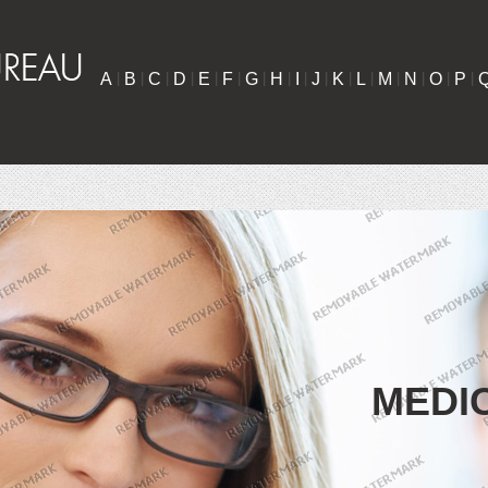
A
|
B
|
C
|
D
|
E
|
F
|
G
|
H
|
I
|
J
|
K
|
L
|
M
|
N
|
O
|
P
|
MEDI