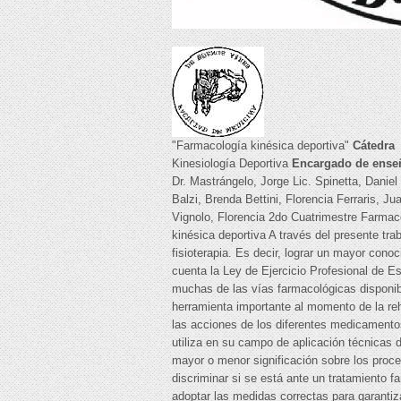
"Farmacología kinésica deportiva"
Cátedra
Kinesiología Deportiva
Encargado de ense
Dr. Mastrángelo, Jorge Lic. Spinetta, Daniel
Balzi, Brenda Bettini, Florencia Ferraris,
Vignolo, Florencia 2do Cuatrimestre Farmaco
kinésica deportiva A través del presente t
fisioterapia. Es decir, lograr un mayor con
cuenta la Ley de Ejercicio Profesional de E
muchas de las vías farmacológicas disponib
herramienta importante al momento de la reha
las acciones de los diferentes medicamentos,
utiliza en su campo de aplicación técnicas di
mayor o menor significación sobre los proce
discriminar si se está ante un tratamiento f
adoptar las medidas correctas para garanti