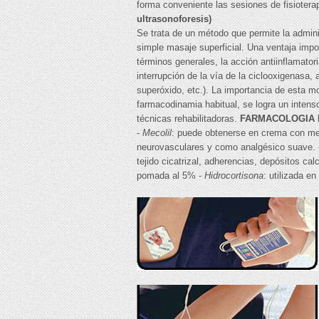
forma conveniente las sesiones de fisiotera
ultrasonoforesis)
Se trata de un método que permite la admini
simple masaje superficial. Una ventaja impor
términos generales, la acción antiinflamato
interrupción de la vía de la ciclooxigenasa,
superóxido, etc.). La importancia de esta mo
farmacodinamia habitual, se logra un intenso
técnicas rehabilitadoras.
FARMACOLOGIA 
-
Mecolil
: puede obtenerse en crema con met
neurovasculares y como analgésico suave.
tejido cicatrizal, adherencias, depósitos ca
pomada al 5% -
Hidrocortisona
: utilizada e