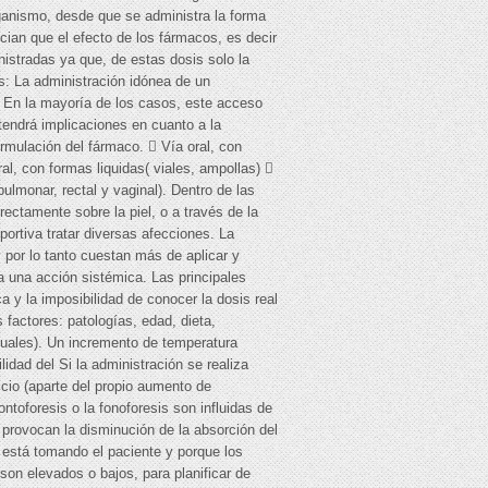
rganismo, desde que se administra la forma
cian que el efecto de los fármacos, es decir
istradas ya que, de estas dosis solo la
s: La administración idónea de un
. En la mayoría de los casos, este acceso
tendrá implicaciones en cuanto a la
formulación del fármaco.  Vía oral, con
al, con formas liquidas( viales, ampollas) 
ulmonar, rectal y vaginal). Dentro de las
ectamente sobre la piel, o a través de la
ortiva tratar diversas afecciones. La
por lo tanto cuestan más de aplicar y
a una acción sistémica. Las principales
a y la imposibilidad de conocer la dosis real
factores: patologías, edad, dieta,
anuales). Un incremento de temperatura
idad del Si la administración se realiza
icio (aparte del propio aumento de
ntoforesis o la fonoforesis son influidas de
e provocan la disminución de la absorción del
s está tomando el paciente y porque los
on elevados o bajos, para planificar de