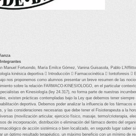
ñanza
Integrantes
 Juan Manuel Fortuondo, María Emilce Gómez, Vanina Guisasola, Pablo L'Afflit
logía kinésica deportiva  Introducción  Farmacocinética  Iontoforesis  E
rabajo nos proponemos como alumnos presentar un breve resumen de las nocio
ocimiento sobre la relación FARMACO-KINESIOLOGO, en el particular contexto 
specialistas en Kinesiología (ley 24.317), no forma parte de nuestras incumbe
les, existen prácticas contempladas bajo la Ley que debemos tener siempre 
bilitación deportiva. Debemos poder analizar la influencia de los fármacos en 
 y las consideraciones necesarias que debe tener el Fisioterapeuta a la hora d
versas (movilización articular, ejercicio físico, masaje, termo/crioterapia, el
sos de incorporación, distribución o eliminación del fármaco dentro del org
armacológico de acción sistémica o bien localizado, en segundo lugar saber si
zar un óptimo resultado terapéutico, un máximo beneficio con un mínimo de r