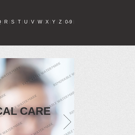
Q
|
R
|
S
|
T
|
U
|
V
|
W
|
X
|
Y
|
Z
|
0-9
|
CAL CARE