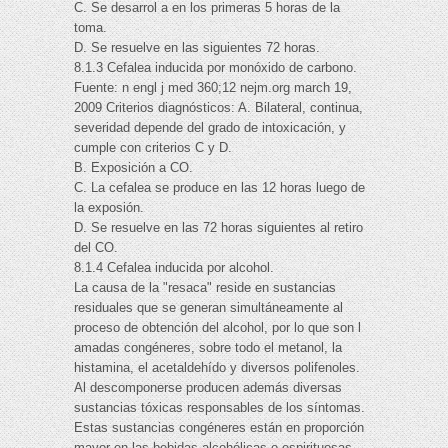
C. Se desarrol a en los primeras 5 horas de la
toma.
D. Se resuelve en las siguientes 72 horas.
8.1.3 Cefalea inducida por monóxido de carbono.
Fuente: n engl j med 360;12 nejm.org march 19,
2009 Criterios diagnósticos: A. Bilateral, continua,
severidad depende del grado de intoxicación, y
cumple con criterios C y D.
B. Exposición a CO.
C. La cefalea se produce en las 12 horas luego de
la exposión.
D. Se resuelve en las 72 horas siguientes al retiro
del CO.
8.1.4 Cefalea inducida por alcohol.
La causa de la "resaca" reside en sustancias
residuales que se generan simultáneamente al
proceso de obtención del alcohol, por lo que son l
amadas congéneres, sobre todo el metanol, la
histamina, el acetaldehído y diversos polifenoles.
Al descomponerse producen además diversas
sustancias tóxicas responsables de los síntomas.
Estas sustancias congéneres están en proporción
mayor en las bebidas alcohólicas o espirituosas