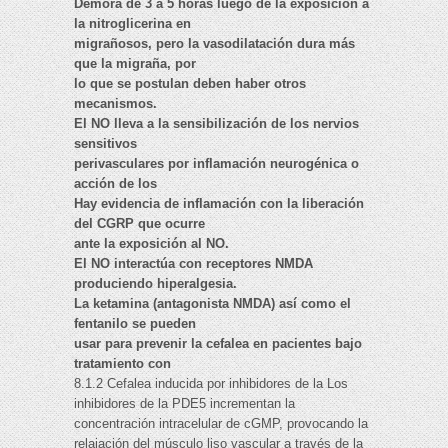
Demora de 3 a 5 horas luego de la exposición a
la nitroglicerina en
migrañosos, pero la vasodilatación dura más
que la migraña, por
lo que se postulan deben haber otros
mecanismos.
El NO lleva a la sensibilización de los nervios
sensitivos
perivasculares por inflamación neurogénica o
acción de los
Hay evidencia de inflamación con la liberación
del CGRP que ocurre
ante la exposición al NO.
El NO interactúa con receptores NMDA
produciendo hiperalgesia.
La ketamina (antagonista NMDA) así como el
fentanilo se pueden
usar para prevenir la cefalea en pacientes bajo
tratamiento con
8.1.2 Cefalea inducida por inhibidores de la Los
inhibidores de la PDE5 incrementan la
concentración intracelular de cGMP, provocando la
relajación del músculo liso vascular a través de la