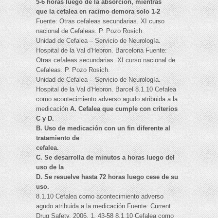
5-6 horas luego de la absorción, mientras
que la cefalea en racimo demora solo 1-2
Fuente: Otras cefaleas secundarias. XI curso
nacional de Cefaleas. P. Pozo Rosich.
Unidad de Cefalea – Servicio de Neurología.
Hospital de la Val d'Hebron. Barcelona Fuente:
Otras cefaleas secundarias. XI curso nacional de
Cefaleas. P. Pozo Rosich.
Unidad de Cefalea – Servicio de Neurología.
Hospital de la Val d'Hebron. Barcel 8.1.10 Cefalea
como acontecimiento adverso agudo atribuida a la
medicación
A. Cefalea que cumple con criterios
C y D.
B. Uso de medicación con un fin diferente al
tratamiento de
cefalea.
C. Se desarrolla de minutos a horas luego del
uso de la
D. Se resuelve hasta 72 horas luego cese de su
uso.
8.1.10 Cefalea como acontecimiento adverso
agudo atribuida a la medicación Fuente: Current
Drug Safety, 2006, 1, 43-58 8.1.10 Cefalea como