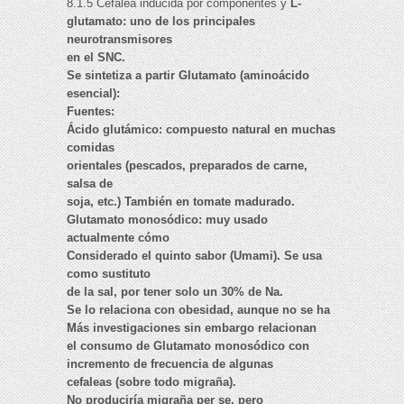
8.1.5 Cefalea inducida por componentes y
L-
glutamato: uno de los principales
neurotransmisores
en el SNC.
Se sintetiza a partir Glutamato (aminoácido
esencial):
Fuentes:
Ácido glutámico: compuesto natural en muchas
comidas
orientales (pescados, preparados de carne,
salsa de
soja, etc.) También en tomate madurado.
Glutamato monosódico: muy usado
actualmente cómo
Considerado el quinto sabor (Umami). Se usa
como sustituto
de la sal, por tener solo un 30% de Na.
Se lo relaciona con obesidad, aunque no se ha
Más investigaciones sin embargo relacionan
el consumo de Glutamato monosódico con
incremento de frecuencia de algunas
cefaleas (sobre todo migraña).
No produciría migraña per se, pero