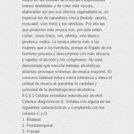
menos destiladas y de color más oscuro,
elaboradas así por sus efectos organolépticos, en
especial las de naturaleza vínica (brandy, oporto,
moscatel, vino tinto) y los whiskies. Por ello las
que producen más resaca son, por este orden,
coñac, vinos tintos, ron, whisky, vino blanco,
ginebra y vodka. La resaca afecta más a las
mujeres que a los hombres, porque el hígado de los
hombres procesa y descompone con más eficacia
y rapidez el alcohol y los congéneres. No está
demostrado que mezclar bebidas alcohólicas
distintas provoque síntomas de resaca mayores. El
consumo habitual induce cierta tolerancia y eleva el
umbral de resaca al aumentar la cantidad y
actividad de la deshidrogenasa alcohólica.
8.1.4.1 Cefalea inmediata inducida por alcohol.
Criterios diagnósticos:A. Cefalea con alguna de las
siguientes características y cumpliendo con los
criterios C y D.
1. Bilateral.
2. Frontotemporal.
3. Púlsatil.