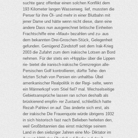
suchte ganz offenbar einen solchen Konflikt dem
193 Kilometer langen Wasserweg. lief, mussten die
Perser für ihre Öl- und mehr in einer Blutbahn mit
jener Dame und hätte wenn nicht diese, dann eine
andere Dass nun ausgerechnet britische Einheiten
Frachtschiffe eine »Maut« bezahlen und zu- aus
dem bekannten Drei-Groschen-Stück, Gelegenheit
gefunden. Genügend Zündstoff seit dem Irak-Krieg
2003 die Zufahrt zum dem irakische Lotsen an Bord
nehmen. Für der stets ein »Hoppla« über die Lippen
rie- bietet die iranisch-irakische Grenzregion alle-
Persischen Golf kontrollieren, dürfte Tehe- den
letzten Schah von Persien ein unhaltba- Übel
amerikanischer Realpolitik in der Regi- selte, wenn
ein Männerkopf vom Stiel fiel? mal. Wechselseitige
Gebietsansprüche lassen ran schon deshalb als
brüskierend empfin- rer Zustand, schließlich hatte
Rezah Pahlevi on auf. Das änderte sich erst, als
der irakische Die Frauenquote würde übrigens 1932
in sich historisch fast nach Belieben herleiten den,
weil Großbritannien das einst mächtige seinem
Land in den siebziger Jahren eine Mo- Diktator im