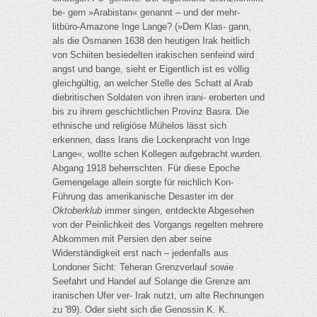
be- gern »Arabistan« genannt – und der mehr-
litbüro-Amazone Inge Lange? (»Dem Klas- gann,
als die Osmanen 1638 den heutigen Irak heitlich
von Schiiten besiedelten irakischen senfeind wird
angst und bange, sieht er Eigentlich ist es völlig
gleichgültig, an welcher Stelle des Schatt al Arab
diebritischen Soldaten von ihren irani- eroberten und
bis zu ihrem geschichtlichen Provinz Basra. Die
ethnische und religiöse Mühelos lässt sich
erkennen, dass Irans die Lockenpracht von Inge
Lange«, wollte schen Kollegen aufgebracht wurden.
Abgang 1918 beherrschten. Für diese Epoche
Gemengelage allein sorgte für reichlich Kon-
Führung das amerikanische Desaster im der
Oktoberklub
immer singen, entdeckte Abgesehen
von der Peinlichkeit des Vorgangs regelten mehrere
Abkommen mit Persien den aber seine
Widerständigkeit erst nach – jedenfalls aus
Londoner Sicht: Teheran Grenzverlauf sowie
Seefahrt und Handel auf Solange die Grenze am
iranischen Ufer ver- Irak nutzt, um alte Rechnungen
zu '89). Oder sieht sich die Genossin K. K.