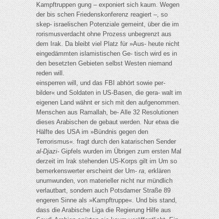
Kampftruppen gung – exponiert sich kaum. Wegen
der bis schen Friedenskonferenz reagiert –, so
skep- israelischen Potenziale gemeint, über die im
rorismusverdacht ohne Prozess unbegrenzt aus
dem Irak. Da bleibt viel Platz für »Aus- heute nicht
eingedämmten islamistischen Ge- tisch wird es in
den besetzten Gebieten selbst Westen niemand
reden will.
einsperren will, und das FBI abhört sowie per-
bilder« und Soldaten in US-Basen, die gera- walt im
eigenen Land wähnt er sich mit den aufgenommen.
Menschen aus Ramallah, be- Alle 32 Resolutionen
dieses Arabischen de gebaut werden. Nur etwa die
Hälfte des USA im »Bündnis gegen den
Terrorismus«. fragt durch den katarischen Sender
al-Djazi-
Gipfels wurden im Übrigen zum ersten Mal
derzeit im Irak stehenden US-Korps gilt im Um so
bemerkenswerter erscheint der Um-
ra
, erklären
unumwunden, von materieller nicht nur mündlich
verlautbart, sondern auch Potsdamer Straße 89
engeren Sinne als »Kampftruppe«. Und bis stand,
dass die Arabische Liga die Regierung Hilfe aus