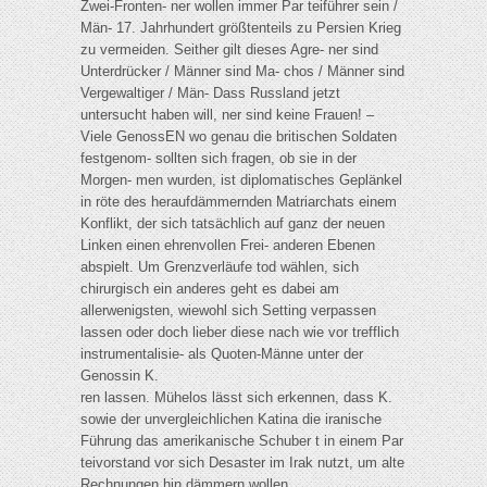
Zwei-Fronten- ner wollen immer Par teiführer sein /
Män- 17. Jahrhundert größtenteils zu Persien Krieg
zu vermeiden. Seither gilt dieses Agre- ner sind
Unterdrücker / Männer sind Ma- chos / Männer sind
Vergewaltiger / Män- Dass Russland jetzt
untersucht haben will, ner sind keine Frauen! –
Viele GenossEN wo genau die britischen Soldaten
festgenom- sollten sich fragen, ob sie in der
Morgen- men wurden, ist diplomatisches Geplänkel
in röte des heraufdämmernden Matriarchats einem
Konflikt, der sich tatsächlich auf ganz der neuen
Linken einen ehrenvollen Frei- anderen Ebenen
abspielt. Um Grenzverläufe tod wählen, sich
chirurgisch ein anderes geht es dabei am
allerwenigsten, wiewohl sich Setting verpassen
lassen oder doch lieber diese nach wie vor trefflich
instrumentalisie- als Quoten-Männe unter der
Genossin K.
ren lassen. Mühelos lässt sich erkennen, dass K.
sowie der unvergleichlichen Katina die iranische
Führung das amerikanische Schuber t in einem Par
teivorstand vor sich Desaster im Irak nutzt, um alte
Rechnungen hin dämmern wollen.