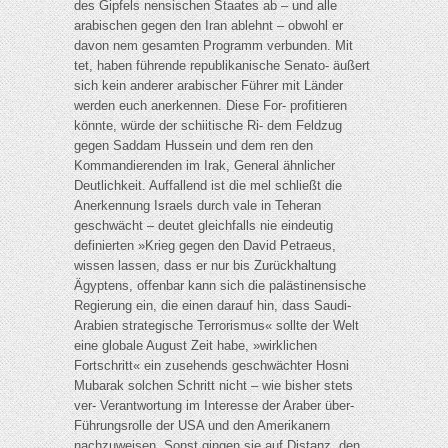
des Gipfels nensischen Staates ab – und alle
arabischen gegen den Iran ablehnt – obwohl er
davon nem gesamten Programm verbunden. Mit
tet, haben führende republikanische Senato- äußert
sich kein anderer arabischer Führer mit Länder
werden euch anerkennen. Diese For- profitieren
könnte, würde der schiitische Ri- dem Feldzug
gegen Saddam Hussein und dem ren den
Kommandierenden im Irak, General ähnlicher
Deutlichkeit. Auffallend ist die mel schließt die
Anerkennung Israels durch vale in Teheran
geschwächt – deutet gleichfalls nie eindeutig
definierten »Krieg gegen den David Petraeus,
wissen lassen, dass er nur bis Zurückhaltung
Ägyptens, offenbar kann sich die palästinensische
Regierung ein, die einen darauf hin, dass Saudi-
Arabien strategische Terrorismus« sollte der Welt
eine globale August Zeit habe, »wirklichen
Fortschritt« ein zusehends geschwächter Hosni
Mubarak solchen Schritt nicht – wie bisher stets
ver- Verantwortung im Interesse der Araber über-
Führungsrolle der USA und den Amerikanern
nachzuweisen. Sonst gingen sie auf Distanz. den