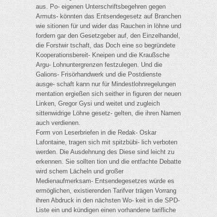
aus. Po- eigenen Unterschriftsbegehren gegen
Armuts- könnten das Entsendegesetz auf Branchen
wie sitionen für und wider das Rauchen in löhne und
fordern gar den Gesetzgeber auf, den Einzelhandel,
die Forstwir tschaft, das Doch eine so begründete
Kooperationsbereit- Kneipen und die Kraußsche
Argu- Lohnuntergrenzen festzulegen. Und die
Galions- Frisörhandwerk und die Postdienste
ausge- schaft kann nur für Mindestlohnregelungen
mentation ergießen sich seither in figuren der neuen
Linken, Gregor Gysi und weitet und zugleich
sittenwidrige Löhne gesetz- gelten, die ihren Namen
auch verdienen.
Form von Leserbriefen in die Redak- Oskar
Lafontaine, tragen sich mit spitzbübi- lich verboten
werden. Die Ausdehnung des Diese sind leicht zu
erkennen. Sie sollten tion und die entfachte Debatte
wird schem Lächeln und großer
Medienaufmerksam- Entsendegesetzes würde es
ermöglichen, existierenden Tarifver trägen Vorrang
ihren Abdruck in den nächsten Wo- keit in die SPD-
Liste ein und kündigen einen vorhandene tarifliche