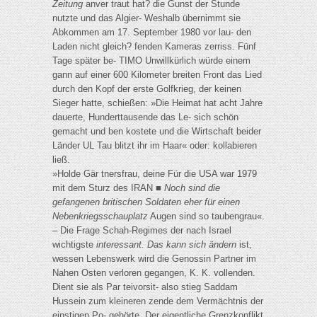
Zeitung
anver traut hat? die Gunst der Stunde
nutzte und das Algier- Weshalb übernimmt sie
Abkommen am 17. September 1980 vor lau- den
Laden nicht gleich? fenden Kameras zerriss. Fünf
Tage später be- TIMO Unwillkürlich würde einem
gann auf einer 600 Kilometer breiten Front das Lied
durch den Kopf der erste Golfkrieg, der keinen
Sieger hatte, schießen: »Die Heimat hat acht Jahre
dauerte, Hunderttausende das Le- sich schön
gemacht und ben kostete und die Wirtschaft beider
Länder UL Tau blitzt ihr im Haar« oder: kollabieren
ließ.
»Holde Gär tnersfrau, deine Für die USA war 1979
mit dem Sturz des IRAN ■
Noch sind die
gefangenen britischen Soldaten eher für einen
Nebenkriegsschauplatz
Augen sind so taubengrau«.
– Die Frage Schah-Regimes der nach Israel
wichtigste
interessant. Das kann sich ändern
ist,
wessen Lebenswerk wird die Genossin Partner im
Nahen Osten verloren gegangen, K. K. vollenden.
Dient sie als Par teivorsit- also stieg Saddam
Hussein zum kleineren zende dem Vermächtnis der
einstigen Po- gehörte. Der eigentliche Grenzkonflikt