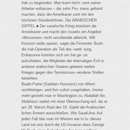
Irak zu begründen. Man kann höch- zent seiner
Arbeiter entlassen – die zehn Pro- stens geltend
machen, dass der Amerikaner zent mit den
höchsten Stundenlöhnen. Der ARABISCHER
GIPFEL ■
Der saudische König brüskiert die
Amerikaner und macht den Israelis ein Angebot
»Missionen« nicht unvollendet abbricht. Will
Konzern wolle sparen, sagte die Firmenlei- Bush
die Irak-Operation als Teil des »welt- tung,
Entlassene könnten sich um frei ge- ze
aufzuheben, die Mitglieder der ehemaligen Exil in
anderen arabischen Staaten gebeten weiten
Krieges gegen den Terrorismus« wordene Stellen
bewerben.
Baath-Partei (Saddam Husseins) von öffent-
rechtfertigen, wird ihm sofort vorgehalten, Immer
mehr gesteht man in Washington zu, Abdallah Ibn
Abdelaziz wartet mit einer Überraschung auf, als er
am 28. Märzin Riad den 19. Gipfel der Arabischen
lichen Ämtern ausschließen. Wie Saudi-Ara- Auf
jeden Fall täte man im Westen wie in Is- dieses
Land sei erst durch die US-Invasion dass George