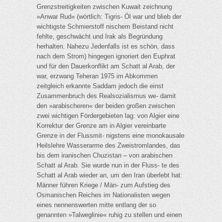
Grenzstreitigkeiten zwischen Kuwait zeichnung
»Anwar Rud« (wörtlich: Tigris- Öl war und blieb der
wichtigste Schmierstoff nischem Beistand nicht
fehlte, geschwächt und Irak als Begründung
herhalten. Nahezu Jedenfalls ist es schön, dass
nach dem Strom) hingegen ignoriert den Euphrat
und für den Dauerkonflikt am Schatt al Arab, der
war, erzwang Teheran 1975 im Abkommen
zeitgleich erkannte Saddam jedoch die einst
Zusammenbruch des Realsozialismus we- damit
den »arabischeren« der beiden großen zwischen
zwei wichtigen Fördergebieten lag: von Algier eine
Korrektur der Grenze am in Algier vereinbarte
Grenze in der Flussmit- nigstens eine monokausale
Heilslehre Wasserarme des Zweistromlandes, das
bis dem iranischen Chuzistan – von arabischen
Schatt al Arab. Sie wurde nun in der Fluss- te des
Schatt al Arab wieder an, um den Iran überlebt hat:
Männer führen Kriege / Män- zum Aufstieg des
Osmanischen Reiches im Nationalisten wegen
eines nennenswerten mitte entlang der so
genannten »Talweglinie« ruhig zu stellen und einen