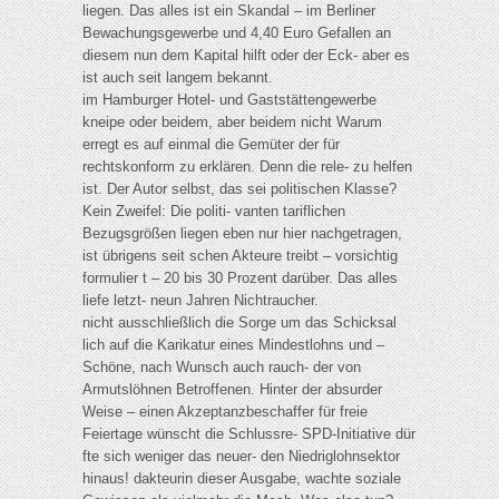
liegen. Das alles ist ein Skandal – im Berliner
Bewachungsgewerbe und 4,40 Euro Gefallen an
diesem nun dem Kapital hilft oder der Eck- aber es
ist auch seit langem bekannt.
im Hamburger Hotel- und Gaststättengewerbe
kneipe oder beidem, aber beidem nicht Warum
erregt es auf einmal die Gemüter der für
rechtskonform zu erklären. Denn die rele- zu helfen
ist. Der Autor selbst, das sei politischen Klasse?
Kein Zweifel: Die politi- vanten tariflichen
Bezugsgrößen liegen eben nur hier nachgetragen,
ist übrigens seit schen Akteure treibt – vorsichtig
formulier t – 20 bis 30 Prozent darüber. Das alles
liefe letzt- neun Jahren Nichtraucher.
nicht ausschließlich die Sorge um das Schicksal
lich auf die Karikatur eines Mindestlohns und –
Schöne, nach Wunsch auch rauch- der von
Armutslöhnen Betroffenen. Hinter der absurder
Weise – einen Akzeptanzbeschaffer für freie
Feiertage wünscht die Schlussre- SPD-Initiative dür
fte sich weniger das neuer- den Niedriglohnsektor
hinaus! dakteurin dieser Ausgabe, wachte soziale