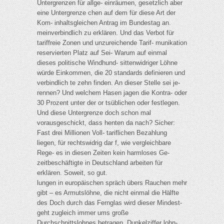
Untergrenzen für allge- einräumen, gesetzlich aber
eine Untergrenze chen auf dem für diese Art der
Kom- inhaltsgleichen Antrag im Bundestag an.
meinverbindlich zu erklären. Und das Verbot für
tariffreie Zonen und unzureichende Tarif- munikation
reservierten Platz auf Sei- Warum auf einmal
dieses politische Windhund- sittenwidriger Löhne
würde Einkommen, die 20 standards definieren und
verbindlich te zehn finden. An dieser Stelle sei je-
rennen? Und welchem Hasen jagen die Kontra- oder
30 Prozent unter der or tsüblichen oder festlegen.
Und diese Untergrenze doch schon mal
vorausgeschickt, dass henten da nach? Sicher:
Fast drei Millionen Voll- tariflichen Bezahlung
liegen, für rechtswidrig dar f, wie vergleichbare
Rege- es in diesen Zeiten kein harmloses Ge-
zeitbeschäftigte in Deutschland arbeiten für
erklären. Soweit, so gut.
lungen in europäischen spräch übers Rauchen mehr
gibt – es Armutslöhne, die nicht einmal die Hälfte
des Doch durch das Fernglas wird dieser Mindest-
geht zugleich immer ums große
Durchschnittslohnes betragen. Dunkelziffer lohn-