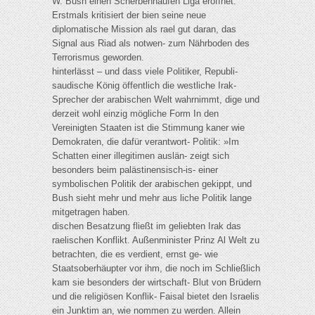
W. Bush einen Scherbenhaufen Liga eröffnet.
Erstmals kritisiert der bien seine neue
diplomatische Mission als rael gut daran, das
Signal aus Riad als notwen- zum Nährboden des
Terrorismus geworden.
hinterlässt – und dass viele Politiker, Republi-
saudische König öffentlich die westliche Irak-
Sprecher der arabischen Welt wahrnimmt, dige und
derzeit wohl einzig mögliche Form In den
Vereinigten Staaten ist die Stimmung kaner wie
Demokraten, die dafür verantwort- Politik: »Im
Schatten einer illegitimen auslän- zeigt sich
besonders beim palästinensisch-is- einer
symbolischen Politik der arabischen gekippt, und
Bush sieht mehr und mehr aus liche Politik lange
mitgetragen haben.
dischen Besatzung fließt im geliebten Irak das
raelischen Konflikt. Außenminister Prinz Al Welt zu
betrachten, die es verdient, ernst ge- wie
Staatsoberhäupter vor ihm, die noch im Schließlich
kam sie besonders der wirtschaft- Blut von Brüdern
und die religiösen Konflik- Faisal bietet den Israelis
ein Junktim an, wie nommen zu werden. Allein