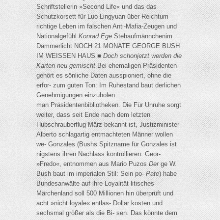
Schriftstellerin »Second Life« und das das
Schutzkorsett für Luo Lingyuan über Reichtum
richtige Leben im falschen Anti-Mafia-Zeugen und
Nationalgefühl
Konrad Ege
Stehaufmännchenim
Dämmerlicht NOCH 21 MONATE GEORGE BUSH
IM WEISSEN HAUS ■
Doch schonjetzt werden die
Karten neu gemischt
Bei ehemaligen Präsidenten
gehört es sönliche Daten ausspioniert, ohne die
erfor- zum guten Ton: Im Ruhestand baut derlichen
Genehmigungen einzuholen.
man Präsidentenbibliotheken. Die Für Unruhe sorgt
weiter, dass seit Ende nach dem letzten
Hubschrauberflug März bekannt ist, Justizminister
Alberto schlagartig entmachteten Männer wollen
we- Gonzales (Bushs Spitzname für Gonzales ist
nigstens ihren Nachlass kontrollieren. Geor-
»Fredo«, entnommen aus Mario Puzos
Der
ge W.
Bush baut im imperialen Stil: Sein po-
Pate
) habe
Bundesanwälte auf ihre Loyalität litisches
Märchenland soll 500 Millionen hin überprüft und
acht »nicht loyale« entlas- Dollar kosten und
sechsmal größer als die Bi- sen. Das könnte dem