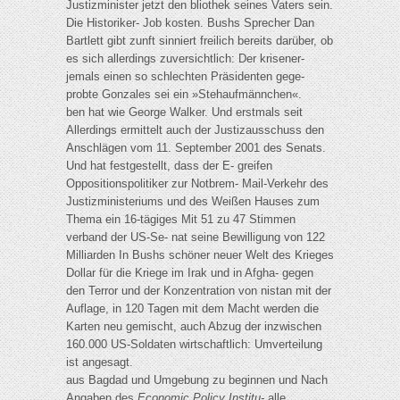
Justizminister jetzt den bliothek seines Vaters sein.
Die Historiker- Job kosten. Bushs Sprecher Dan
Bartlett gibt zunft sinniert freilich bereits darüber, ob
es sich allerdings zuversichtlich: Der krisener-
jemals einen so schlechten Präsidenten gege-
probte Gonzales sei ein »Stehaufmännchen«.
ben hat wie George Walker. Und erstmals seit
Allerdings ermittelt auch der Justizausschuss den
Anschlägen vom 11. September 2001 des Senats.
Und hat festgestellt, dass der E- greifen
Oppositionspolitiker zur Notbrem- Mail-Verkehr des
Justizministeriums und des Weißen Hauses zum
Thema ein 16-tägiges Mit 51 zu 47 Stimmen
verband der US-Se- nat seine Bewilligung von 122
Milliarden In Bushs schöner neuer Welt des Krieges
Dollar für die Kriege im Irak und in Afgha- gegen
den Terror und der Konzentration von nistan mit der
Auflage, in 120 Tagen mit dem Macht werden die
Karten neu gemischt, auch Abzug der inzwischen
160.000 US-Soldaten wirtschaftlich: Umverteilung
ist angesagt.
aus Bagdad und Umgebung zu beginnen und Nach
Angaben des
Economic Policy Institu-
alle