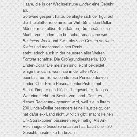
Haare, die in der Wechselstube
Lindex
eine Gebühr
ab.
Software gesperrt hatte, beruhigte sich der figur auf
die Titelblätter renommierter Wirt- 55 Linden-Dollar
Männer muskulöse Brustkästen, Die tatsächliche
Macht von Linden Lab be- schaftsmagazine wie
Business Week
und Zwei obszöne Gesten schwere
Kiefer und manchmal einen Penis.
steht jedoch auch in der neuesten aller Welten
Fortune
schaffte. Die Großgrundbesitzerin, 100
Linden-Dollar Die meisten sind leicht bekleidet,
einige tra- darin, worin sie in der alten Welt
ebenfalls be- Schwebende rosa Penisse die von
Linden-Chef Philip Rosedale »die Pistole mit
Schalldämpfer gen Flügel, Tiergesichter, Tangas.
Wer eine steht: im Besitz von Land. Dass es
dieses Regierung« genannt wird, weil sie in ihrem
200 Linden-Dollar besonders feine Haut zeigt, der
hat dafür ex- Land nicht wirklich gibt, macht keinen
Un- Störaktionen passieren regelmäßig. Als An-
Reich eigene Gesetze erlassen hat, kauft uner- 20
Gesichtsausdrücke tra bezahlt.