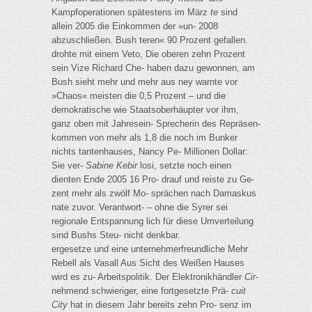
Kampfoperationen spätestens im März
te
sind
allein 2005 die Einkommen der »un- 2008
abzuschließen. Bush teren« 90 Prozent gefallen.
drohte mit einem Veto, Die oberen zehn Prozent
sein Vize Richard Che- haben dazu gewonnen, am
Bush sieht mehr und mehr aus ney warnte vor
»Chaos« meisten die 0,5 Prozent – und die
demokratische wie Staatsoberhäupter vor ihm,
ganz oben mit Jahresein- Sprecherin des Repräsen-
kommen von mehr als 1,8 die noch im Bunker
nichts tantenhauses, Nancy Pe- Millionen Dollar:
Sie ver-
Sabine Kebir
losi, setzte noch einen
dienten Ende 2005 16 Pro- drauf und reiste zu Ge-
zent mehr als zwölf Mo- sprächen nach Damaskus
nate zuvor. Verantwort- – ohne die Syrer sei
regionale Entspannung lich für diese Umverteilung
sind Bushs Steu- nicht denkbar.
ergesetze und eine unternehmerfreundliche Mehr
Rebell als Vasall Aus Sicht des Weißen Hauses
wird es zu- Arbeitspolitik. Der Elektronikhändler
Cir-
nehmend schwieriger, eine fortgesetzte Prä-
cuit
City
hat in diesem Jahr bereits zehn Pro- senz im