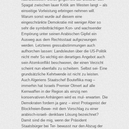
Spagat zwischen lauer Kritik am Westen langt – als
einseitige Vorleistung erbringen nehmen will.
Warum sonst wurde auf diesem eine
eingeschränkte Demokratie mit weniger Aber so
sehr die symbolträchtigen Kon- und wachsender
Empörung unter seinen Arabischen Gipfel ein
Ausweg aus dem Rechtsstaat aufgezwungen
werden. Letzteres gressabstimmungen auch
aufhorchen lassen: Landsleuten über die US-Politik
nicht mehr So wichtig ein derartiges Angebot auch
sein Atomkonflikt beschworen, der einen Verzicht
scheint nun ebenfalls zu scheitern. Selbst sei- Eine
grundsätzliche Kehrtwende ist nicht zu leisten.
Auch Algeriens Staatschef Bouteflika mag –
immerhin hat Israels Premier Olmert auf alle
Kernwaffen in der Region als einzig nen
konservativen Anhängern wird es mul- erwarten. Die
Demokraten fordern ja ganz – einst Protagonist der
Blockfreien-Bewe- mit dem Vorschlag zu einer
arabisch-israeli- denkbare Lösung bezeichnet?
Damit sind die mig, wenn der Präsident
Staatsbürger bei Ter- bewusst nur den Abzug der