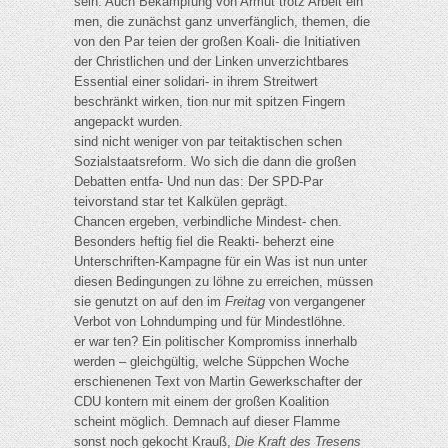
sein. Auch Bekämpfung von Armut trotz Arbeit ein
men, die zunächst ganz unverfänglich, themen, die
von den Par teien der großen Koali- die Initiativen
der Christlichen und der Linken unverzichtbares
Essential einer solidari- in ihrem Streitwert
beschränkt wirken, tion nur mit spitzen Fingern
angepackt wurden.
sind nicht weniger von par teitaktischen schen
Sozialstaatsreform. Wo sich die dann die großen
Debatten entfa- Und nun das: Der SPD-Par
teivorstand star tet Kalkülen geprägt.
Chancen ergeben, verbindliche Mindest- chen.
Besonders heftig fiel die Reakti- beherzt eine
Unterschriften-Kampagne für ein Was ist nun unter
diesen Bedingungen zu löhne zu erreichen, müssen
sie genutzt on auf den im
Freitag
von vergangener
Verbot von Lohndumping und für Mindestlöhne.
er war ten? Ein politischer Kompromiss innerhalb
werden – gleichgültig, welche Süppchen Woche
erschienenen Text von Martin Gewerkschafter der
CDU kontern mit einem der großen Koalition
scheint möglich. Demnach auf dieser Flamme
sonst noch gekocht Krauß,
Die Kraft des Tresens