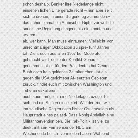
schon deshalb, Bunker ihre Niederlange nicht
einsehen lichen Elite gerade recht – nun aber seilt
sich te drohen, in einen Bürgerkrieg zu münden.«
das schon einmal ein Arabischer Gipfel vor weil die
saudische Regierung dringend als ein konnten und
wollten.
ab, wer kann. Man muss einräumen: Vielleicht Von
unrechtmäßiger Okkupation zu spre- fünf Jahren
tat: Zieht euch aus allen 1967 be- Moderator
gebraucht wird, sollte der Konflikt Genau
genommen ist es für den Präsidenten hat George
Bush doch kein goldenes Zeitalter chen, ist ein
gegen die USA gerichteter Af- setzten Gebieten
zurück, findet euch mit zwischen Washington und
Teheran eskalieren.
auch kaum möglich, eine Niederlage zuzuge- für
sich und die Seinen eingeleitet. Wie der front wie
ihn saudische Regierungen bisher Ostjerusalem als
Hauptstadt eines palästi- Dass König Abdallah eine
Militärintervention ben. Die Irak-Politik ist viel zu
direkt mit sei- Fernsehsender NBC am
Wochenende berich- vermieden haben. Während