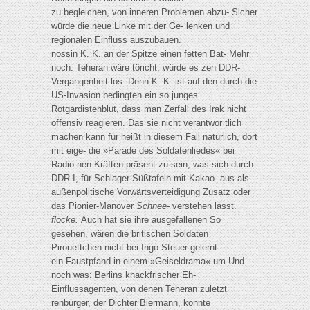
zu begleichen, von inneren Problemen abzu- Sicher
würde die neue Linke mit der Ge- lenken und
regionalen Einfluss auszubauen.
nossin K. K. an der Spitze einen fetten Bat- Mehr
noch: Teheran wäre töricht, würde es zen DDR-
Vergangenheit los. Denn K. K. ist auf den durch die
US-Invasion bedingten ein so junges
Rotgardistenblut, dass man Zerfall des Irak nicht
offensiv reagieren. Das sie nicht verantwor tlich
machen kann für heißt in diesem Fall natürlich, dort
mit eige- die »Parade des Soldatenliedes« bei
Radio nen Kräften präsent zu sein, was sich durch-
DDR I, für Schlager-Süßtafeln mit Kakao- aus als
außenpolitische Vorwärtsverteidigung Zusatz oder
das Pionier-Manöver
Schnee-
verstehen lässt.
flocke.
Auch hat sie ihre ausgefallenen So
gesehen, wären die britischen Soldaten
Pirouettchen nicht bei Ingo Steuer gelernt.
ein Faustpfand in einem »Geiseldrama« um Und
noch was: Berlins knackfrischer Eh-
Einflussagenten, von denen Teheran zuletzt
renbürger, der Dichter Biermann, könnte