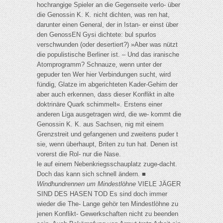
hochrangige Spieler an die Gegenseite verlo- über
die Genossin K. K. nicht dichten, was ren hat,
darunter einen General, der in Istan- er einst über
den GenossEN Gysi dichtete: bul spurlos
verschwunden (oder desertiert?) »Aber was nützt
die populistische Berliner ist. – Und das iranische
Atomprogramm? Schnauze, wenn unter der
gepuder ten Wer hier Verbindungen sucht, wird
fündig, Glatze im abgerichteten Kader-Gehirn der
aber auch erkennen, dass dieser Konflikt in alte
doktrinäre Quark schimmelt«. Erstens einer
anderen Liga ausgetragen wird, die we- kommt die
Genossin K. K. aus Sachsen, nig mit einem
Grenzstreit und gefangenen und zweitens puder t
sie, wenn überhaupt, Briten zu tun hat. Denen ist
vorerst die Rol- nur die Nase.
le auf einem Nebenkriegsschauplatz zuge-dacht.
Doch das kann sich schnell ändern. ■
Windhundrennen um Mindestlöhne
VIELE JÄGER
SIND DES HASEN TOD Es sind doch immer
wieder die The- Lange gehör ten Mindestlöhne zu
jenen Konflikt- Gewerkschaften nicht zu beenden