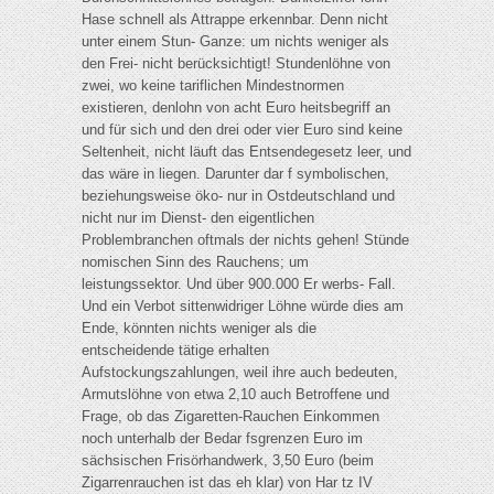
Hase schnell als Attrappe erkennbar. Denn nicht
unter einem Stun- Ganze: um nichts weniger als
den Frei- nicht berücksichtigt! Stundenlöhne von
zwei, wo keine tariflichen Mindestnormen
existieren, denlohn von acht Euro heitsbegriff an
und für sich und den drei oder vier Euro sind keine
Seltenheit, nicht läuft das Entsendegesetz leer, und
das wäre in liegen. Darunter dar f symbolischen,
beziehungsweise öko- nur in Ostdeutschland und
nicht nur im Dienst- den eigentlichen
Problembranchen oftmals der nichts gehen! Stünde
nomischen Sinn des Rauchens; um
leistungssektor. Und über 900.000 Er werbs- Fall.
Und ein Verbot sittenwidriger Löhne würde dies am
Ende, könnten nichts weniger als die
entscheidende tätige erhalten
Aufstockungszahlungen, weil ihre auch bedeuten,
Armutslöhne von etwa 2,10 auch Betroffene und
Frage, ob das Zigaretten-Rauchen Einkommen
noch unterhalb der Bedar fsgrenzen Euro im
sächsischen Frisörhandwerk, 3,50 Euro (beim
Zigarrenrauchen ist das eh klar) von Har tz IV