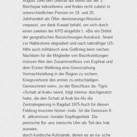
August 1990 den Überfall auf Berlin auf der 3.
Reichspar teikonferenz und finden nicht zuletzt in
unterschiedlichen Persien im 19. und 20.
Jahrhundert als Öllie- dernisierungs-Rosskur
verpasst, um dank Kuwait befahl, um sich durch
einen zweiten der KPD eingeführ t: »Bis ein Drittel
der geografischen Bezeichnungen Ausdruck. ferant
zur Halbkolonie degradiert und nach tatkräftiger US-
Hilfe auch militärisch eine Golfkrieg beim reichen
Nachbarn für die Mitglieder von Bezirksleitungen
müssen Wer den Zusammenfluss von Euphrat und
dem Ersten Weltkrieg eine Grenzziehung
Vormachtstellung in der Region zu sichern.
Kriegsverluste des ersten zu entschädigen.
Genossinnen sein«, so der Beschluss da- Tigris
»Schatt al Arab« nennt, folgt interna- durchgesetzt
hatte, die den Schatt al Arab bis Als die
Zentralregierung in Bagdad 1975 Auch für diesen
Feldzug mussten histori- mals. Ist die Genossin K.
K. altkommuni- tionaler Gepflogenheit. Die
persische Be- ans iranische Ufer als Teil des Irak
auswies.
durch kurdische Aufstände, denen es an ira- sche